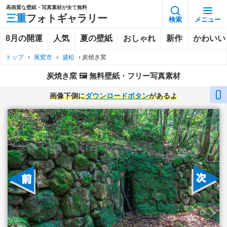
高画質な壁紙・写真素材が全て無料
三重
フォトギャラリー
検索
メニュー
8月の開運
人気
夏の壁紙
おしゃれ
新作
かわいい
トップ
›
尾鷲市
›
盛松
›
炭焼き窯
炭焼き窯 🖼️ 無料壁紙・フリー写真素材
画像下側に
ダウンロードボタン
があるよ