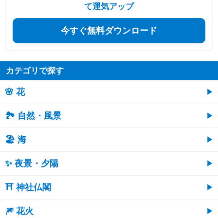
て運気アップ
今すぐ無料ダウンロード
カテゴリで探す
🌸 花
🏞️ 自然・風景
🏖 海
✨ 夜景・夕陽
⛩ 神社仏閣
🎆 花火