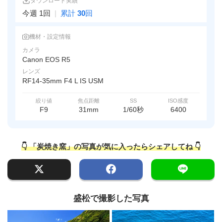
ダウンロード実績
今週 1回
|
累計
30
回
機材・設定情報
カメラ
Canon EOS R5
レンズ
RF14-35mm F4 L IS USM
絞り値
焦点距離
SS
ISO感度
F9
31mm
1/60秒
6400
👇 「炭焼き窯」の写真が気に入ったらシェアしてね 👇
盛松で撮影した写真