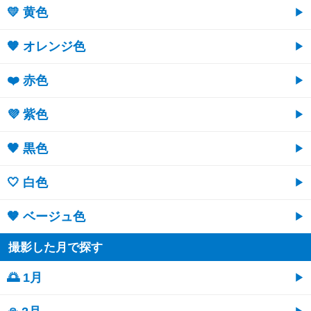
💛 黄色
🧡 オレンジ色
❤️ 赤色
💜 紫色
🖤 黒色
🤍 白色
🤎 ベージュ色
撮影した月で探す
🌅 1月