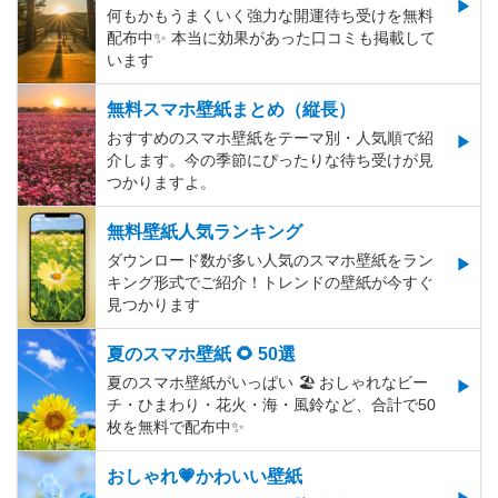
何もかもうまくいく強力な開運待ち受けを無料
配布中✨️ 本当に効果があった口コミも掲載して
います
無料スマホ壁紙まとめ（縦長）
おすすめのスマホ壁紙をテーマ別・人気順で紹
介します。今の季節にぴったりな待ち受けが見
つかりますよ。
無料壁紙人気ランキング
ダウンロード数が多い人気のスマホ壁紙をラン
キング形式でご紹介！トレンドの壁紙が今すぐ
見つかります
夏のスマホ壁紙 🌻 50選
夏のスマホ壁紙がいっぱい 🏖 おしゃれなビー
チ・ひまわり・花火・海・風鈴など、合計で50
枚を無料で配布中✨
おしゃれ💗かわいい壁紙