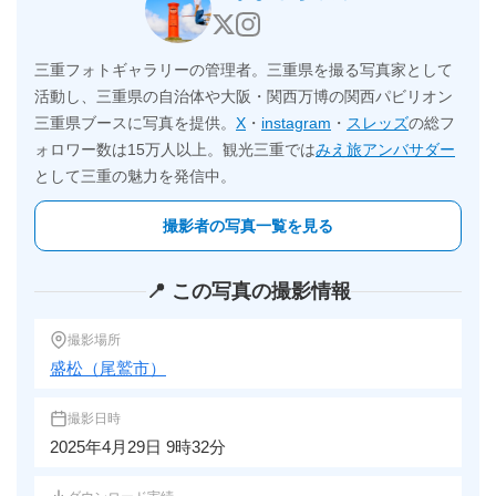
三重フォトギャラリーの管理者。三重県を撮る写真家として
活動し、三重県の自治体や大阪・関西万博の関西パビリオン
三重県ブースに写真を提供。
X
・
instagram
・
スレッズ
の総フ
ォロワー数は15万人以上。観光三重では
みえ旅アンバサダー
として三重の魅力を発信中。
撮影者の写真一覧を見る
📍 この写真の撮影情報
撮影場所
盛松（尾鷲市）
撮影日時
2025年4月29日 9時32分