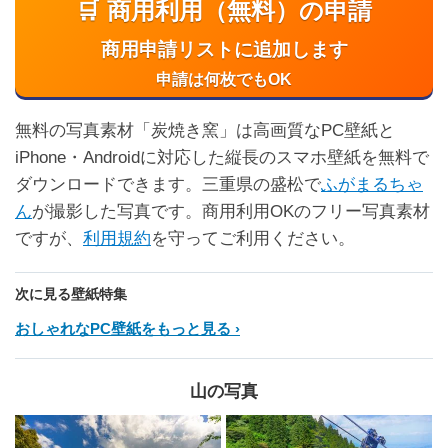
🛒 商用利用（無料）の申請
商用申請リストに追加します
申請は何枚でもOK
無料の写真素材「炭焼き窯」は高画質なPC壁紙と
iPhone・Androidに対応した縦長のスマホ壁紙を無料で
ダウンロードできます。三重県の盛松で
ふがまるちゃ
ん
が撮影した写真です。商用利用OKのフリー写真素材
ですが、
利用規約
を守ってご利用ください。
次に見る壁紙特集
おしゃれなPC壁紙をもっと見る
山の写真