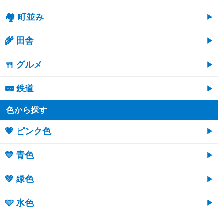
🏘 町並み
🌾 田舎
🍴 グルメ
🚃 鉄道
色から探す
💗 ピンク色
💙 青色
💚 緑色
🩵 水色