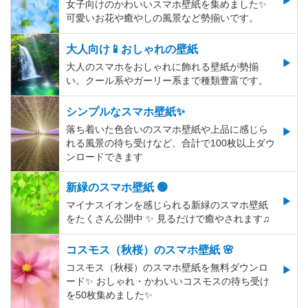
女子向けのかわいいスマホ壁紙を集めました✨
可愛いお花や癒やしの風景など勢揃いです。
大人向け📱おしゃれの壁紙
大人のスマホをおしゃれに飾れる壁紙が勢揃
い。クール系やガーリー系まで種類豊富です。
シンプルなスマホ壁紙✨
落ち着いた色合いのスマホ壁紙や上品に感じら
れる風景の待ち受けなど、合計で100枚以上ダウ
ンロードできます
新緑のスマホ壁紙 🟢
マイナスイオンを感じられる新緑のスマホ壁紙
をたくさん公開中 ✨ 見るだけで癒やされます♫
コスモス（秋桜）のスマホ壁紙 🌸
コスモス（秋桜）のスマホ壁紙を無料ダウンロ
ード✨️ おしゃれ・かわいいコスモスの待ち受け
を50枚集めました✨️