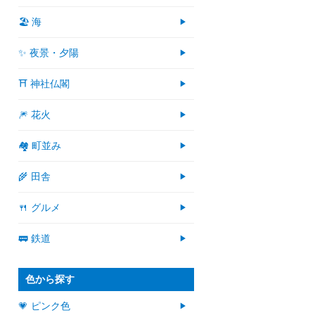
🏖 海
✨ 夜景・夕陽
⛩ 神社仏閣
🎆 花火
🏘 町並み
🌾 田舎
🍴 グルメ
🚃 鉄道
色から探す
💗 ピンク色