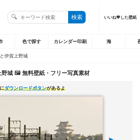
いいね💖した壁紙
作
色で探す
カレンダー印刷
海
と伊賀上野城
野城 🖼️ 無料壁紙・フリー写真素材
に
ダウンロードボタン
があるよ