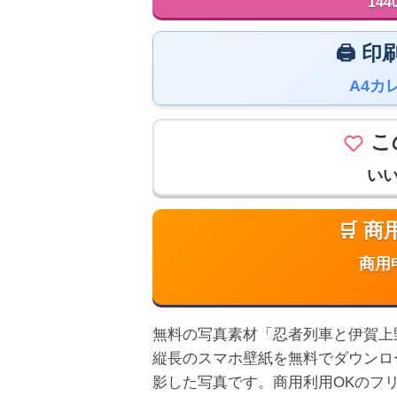
144
🖨️
A4カ
こ
い
🛒 
商用
無料の写真素材「忍者列車と伊賀上野城」
縦長のスマホ壁紙を無料でダウンロ
影した写真です。商用利用OKのフ