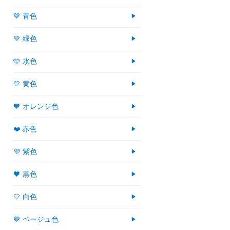
💙 青色
💚 緑色
🩵 水色
💛 黄色
🧡 オレンジ色
❤️ 赤色
💜 紫色
🖤 黒色
🤍 白色
🤎 ベージュ色