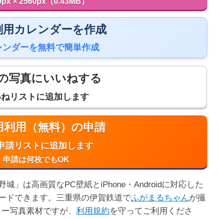
0px × 2560px（0.43MB）
 印刷用カレンダーを作成
レンダーを無料で簡単作成
の写真にいいねする
いねリストに追加します
商用利用（無料）の申請
申請リストに追加します
申請は何枚でもOK
は高画質なPC壁紙とiPhone・Androidに対応した
ードできます。三重県の伊賀鉄道で
ふがまるちゃん
が撮
リー写真素材ですが、
利用規約
を守ってご利用くださ