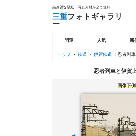
高画質な壁紙・写真素材が全て無料
三重
フォトギャラリ
ー
開運
人気
新
トップ
›
鉄道
›
伊賀鉄道
›
忍者列車
忍者列車と伊賀上
画像下側