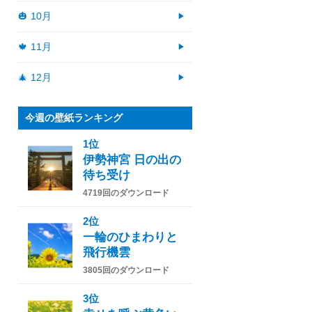
🎃 10月
🍁 11月
🎄 12月
今週の壁紙ランキング
1位
伊勢神宮 日の出の
待ち受け
4719回のダウンロード
2位
一輪のひまわりと
飛行機雲
3805回のダウンロード
3位