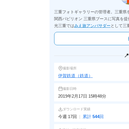
三重フォトギャラリーの管理者。三重県
関西パビリオン 三重県ブースに写真を提
光三重では
みえ旅アンバサダー
として三

撮影場所
伊賀鉄道（鉄道）
撮影日時
2019年2月17日 15時48分
ダウンロード実績
今週 17回
|
累計
544
回