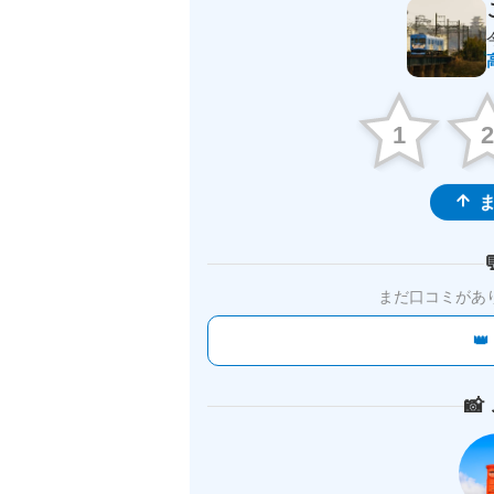
1
ま
まだ口コミがあ

