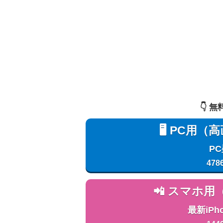
👇️
🖥️ PC
P
478
📲 スマホ
最新iPh