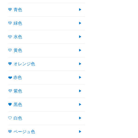
💙 青色
💚 緑色
🩵 水色
💛 黄色
🧡 オレンジ色
❤️ 赤色
💜 紫色
🖤 黒色
🤍 白色
🤎 ベージュ色