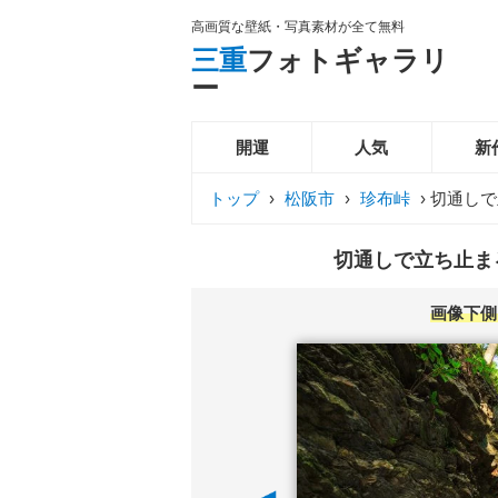
高画質な壁紙・写真素材が全て無料
三重
フォトギャラリ
ー
開運
人気
新
トップ
›
松阪市
›
珍布峠
›
切通しで
切通しで立ち止まる
画像下側