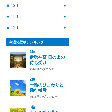
🎃 10月
🍁 11月
🎄 12月
今週の壁紙ランキング
1位
伊勢神宮 日の出の
待ち受け
4560回のダウンロード
2位
一輪のひまわりと
飛行機雲
3615回のダウンロード
3位