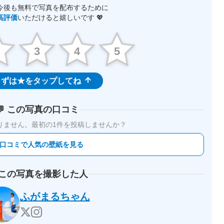
今後も無料で写真を配布するために
高評価
いただけると嬉しいです 💖
2
3
4
5
ずは★をタップしてね
💬 この写真の口コミ
りません。
最初の1件を投稿しませんか？
 口コミで人気の壁紙を見る
 この写真を撮影した人
ふがまるちゃん