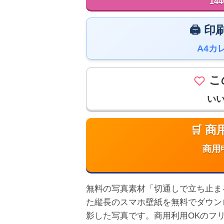
144
🖨️
A4カ
こ
い
🛒 
商用
無料の写真素材「切通しで立ち止まる女性
た縦長のスマホ壁紙を無料でダウン
影した写真です。商用利用OKのフ