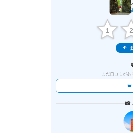
1
ま
まだ口コミがあ

