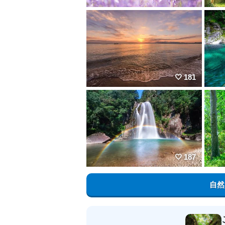
181
187
自然