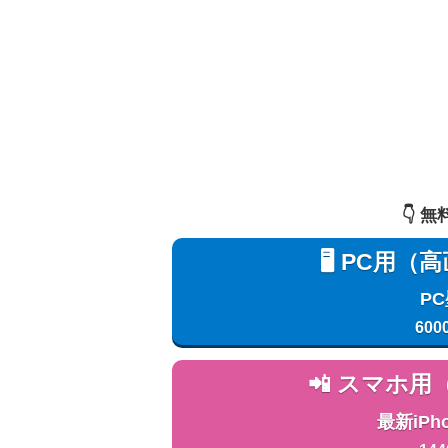
👇️
🖥️ PC
P
600
📲 スマホ
最新iPh