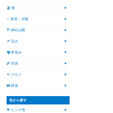
🏖 海
✨ 夜景・夕陽
⛩ 神社仏閣
🎆 花火
🏘 町並み
🌾 田舎
🍴 グルメ
🚃 鉄道
色から探す
💗 ピンク色