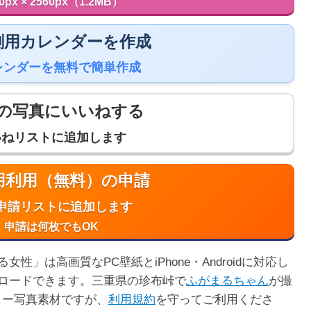
0px × 2560px（1.2MB）
 印刷用カレンダーを作成
レンダーを無料で簡単作成
の写真にいいねする
いねリストに追加します
商用利用（無料）の申請
申請リストに追加します
申請は何枚でもOK
」は高画質なPC壁紙とiPhone・Androidに対応し
ロードできます。三重県の珍布峠で
ふがまるちゃん
が撮
リー写真素材ですが、
利用規約
を守ってご利用くださ