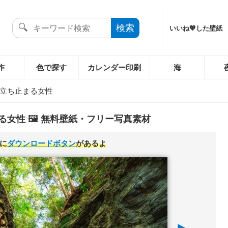
いいね💖した壁紙
作
色で探す
カレンダー印刷
海
立ち止まる女性
女性 🖼️ 無料壁紙・フリー写真素材
に
ダウンロードボタン
があるよ