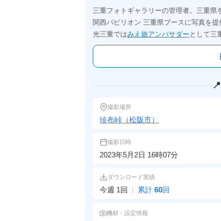
三重フォトギャラリーの管理者。三重県
関西パビリオン 三重県ブースに写真を提
光三重では
みえ旅アンバサダー
として三

撮影場所
珍布峠（松阪市）
撮影日時
2023年5月2日 16時07分
ダウンロード実績
今週 1回
|
累計
60
回
機材・設定情報