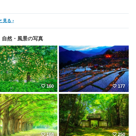
と見る
自然・風景の写真
160
177
168
250