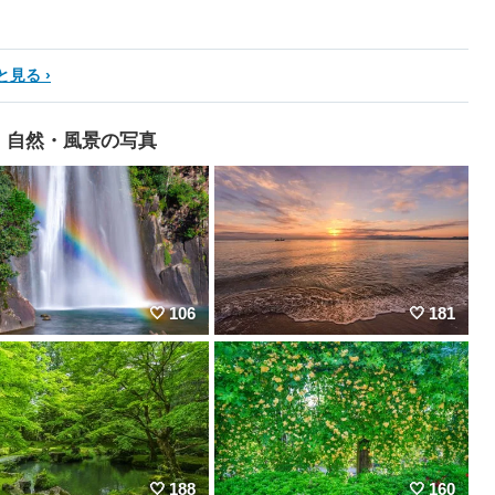
と見る
自然・風景の写真
106
181
188
160