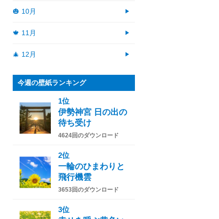
🎃 10月
🍁 11月
🎄 12月
今週の壁紙ランキング
1位
伊勢神宮 日の出の
待ち受け
4624回のダウンロード
2位
一輪のひまわりと
飛行機雲
3653回のダウンロード
3位