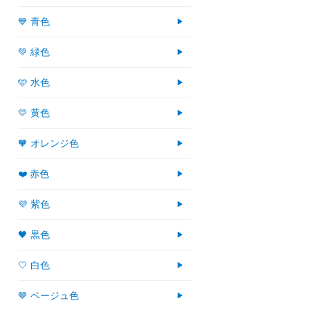
💙 青色
💚 緑色
🩵 水色
💛 黄色
🧡 オレンジ色
❤️ 赤色
💜 紫色
🖤 黒色
🤍 白色
🤎 ベージュ色