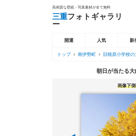
高画質な壁紙・写真素材が全て無料
三重
フォトギャラリ
ー
開運
人気
新
トップ
›
南伊勢町
›
旧穂原小学校の
朝日が当たる大銀
画像下側