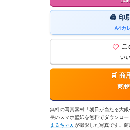
144
🖨️
A4カ
こ
い
🛒 
商用
無料の写真素材「朝日が当たる大銀杏」は
長のスマホ壁紙を無料でダウンロー
まるちゃん
が撮影した写真です。商