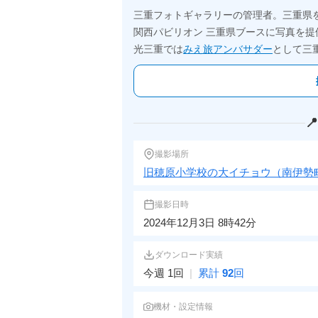
三重フォトギャラリーの管理者。三重県
関西パビリオン 三重県ブースに写真を提
光三重では
みえ旅アンバサダー
として三

撮影場所
旧穂原小学校の大イチョウ（南伊勢
撮影日時
2024年12月3日 8時42分
ダウンロード実績
今週 1回
|
累計
92
回
機材・設定情報