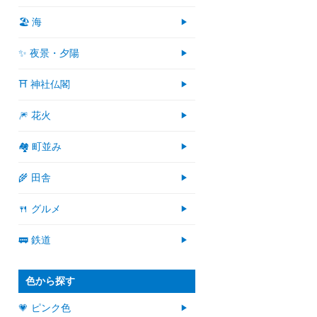
🏖 海
✨ 夜景・夕陽
⛩ 神社仏閣
🎆 花火
🏘 町並み
🌾 田舎
🍴 グルメ
🚃 鉄道
色から探す
💗 ピンク色