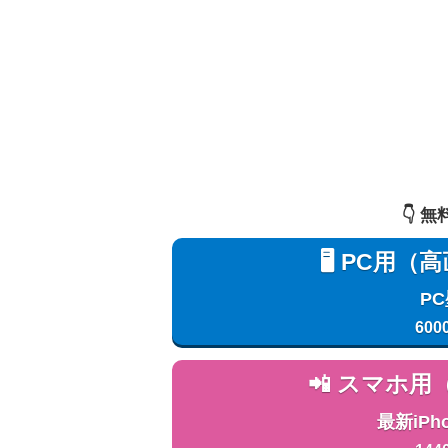
👇️
🖥️ PC
P
600
📲 スマホ
最新iPh