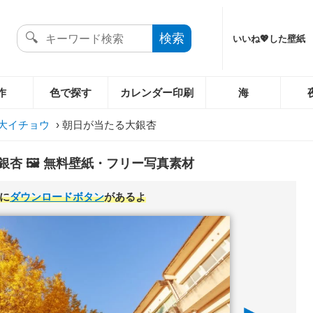
いいね💖した壁紙
作
色で探す
カレンダー印刷
海
大イチョウ
›
朝日が当たる大銀杏
杏 🖼️ 無料壁紙・フリー写真素材
に
ダウンロードボタン
があるよ