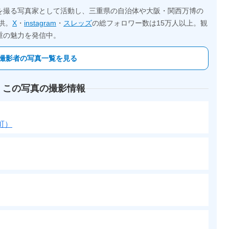
を撮る写真家として活動し、三重県の自治体や大阪・関西万博の
供。
X
・
instagram
・
スレッズ
の総フォロワー数は15万人以上。観
重の魅力を発信中。
撮影者の写真一覧を見る
 この写真の撮影情報
町）