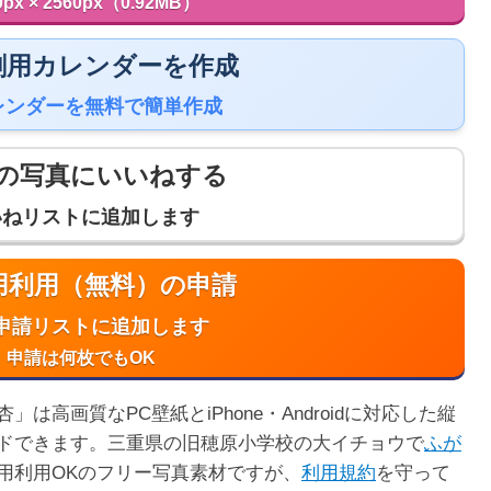
0px × 2560px（0.92MB）
 印刷用カレンダーを作成
レンダーを無料で簡単作成
の写真にいいねする
いねリストに追加します
商用利用（無料）の申請
申請リストに追加します
申請は何枚でもOK
高画質なPC壁紙とiPhone・Androidに対応した縦
ドできます。三重県の旧穂原小学校の大イチョウで
ふが
用利用OKのフリー写真素材ですが、
利用規約
を守って