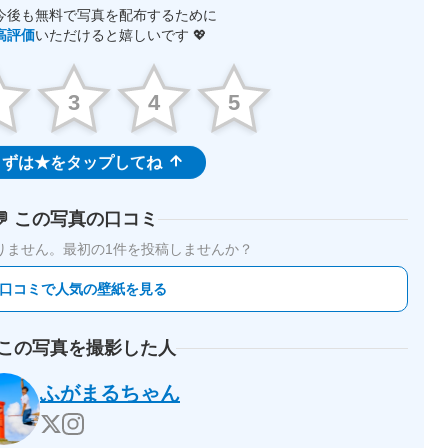
今後も無料で写真を配布するために
高評価
いただけると嬉しいです 💖
2
3
4
5
ずは★をタップしてね
💬 この写真の口コミ
りません。
最初の1件を投稿しませんか？
 口コミで人気の壁紙を見る
 この写真を撮影した人
ふがまるちゃん