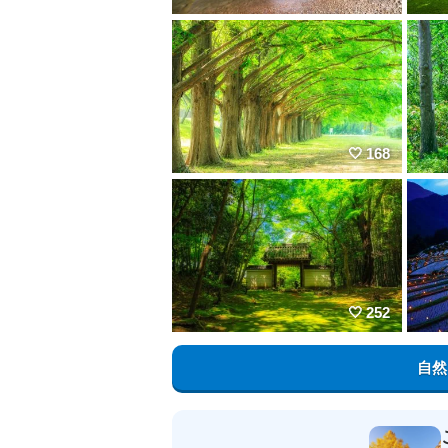
168
252
自然