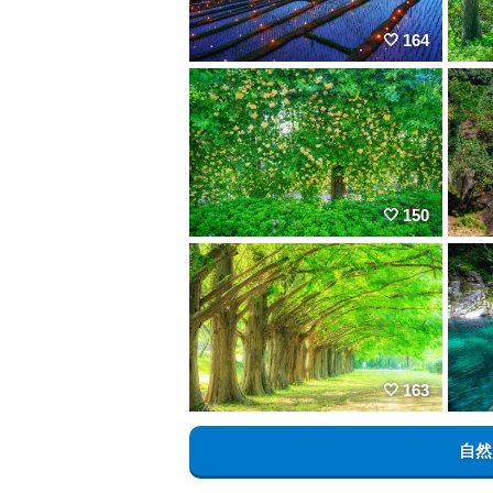
164
150
163
自然