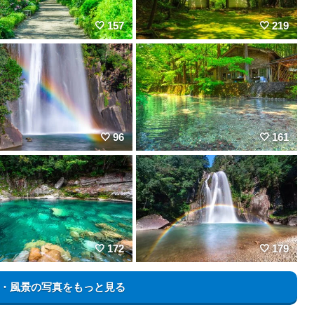
157
219
96
161
172
179
・風景の写真をもっと見る