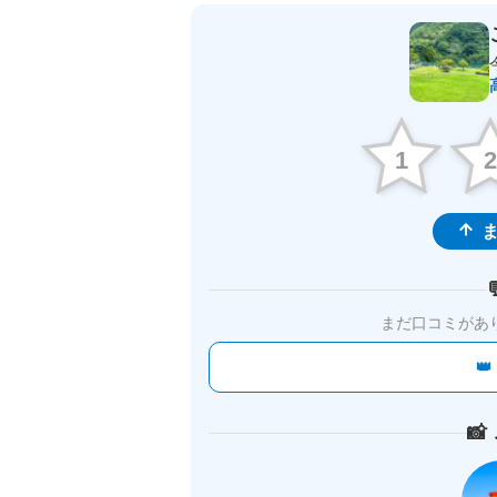
1
ま
まだ口コミがあ

