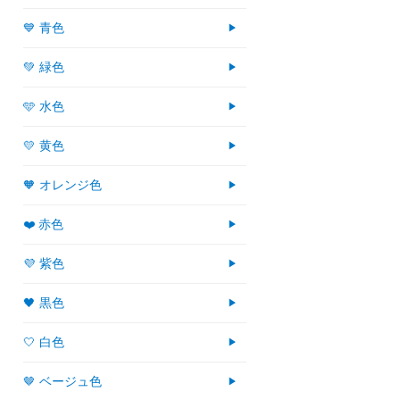
💙 青色
💚 緑色
🩵 水色
💛 黄色
🧡 オレンジ色
❤️ 赤色
💜 紫色
🖤 黒色
🤍 白色
🤎 ベージュ色