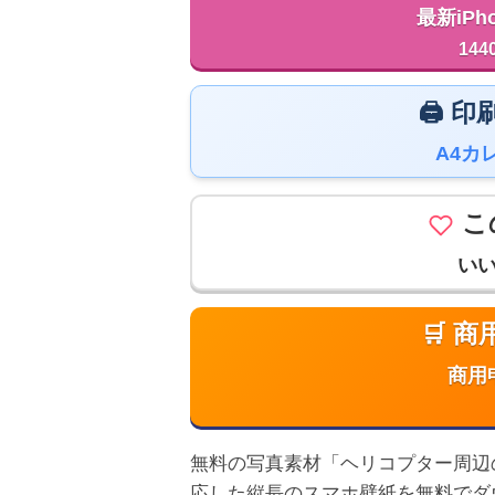
最新iPh
144
🖨️
A4カ
こ
い
🛒 
商用
無料の写真素材「ヘリコプター周辺の芝生
応した縦長のスマホ壁紙を無料でダ