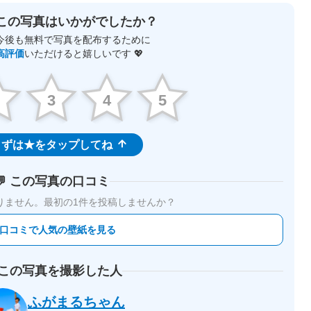
この写真はいかがでしたか？
今後も無料で写真を配布するために
高評価
いただけると嬉しいです 💖
2
3
4
5
ずは★をタップしてね
💬 この写真の口コミ
りません。
最初の1件を投稿しませんか？
 口コミで人気の壁紙を見る
 この写真を撮影した人
ふがまるちゃん