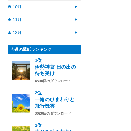
🎃 10月
🍁 11月
🎄 12月
今週の壁紙ランキング
1位
伊勢神宮 日の出の
待ち受け
4508回のダウンロード
2位
一輪のひまわりと
飛行機雲
3628回のダウンロード
3位