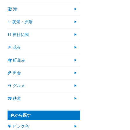
🏖 海
✨ 夜景・夕陽
⛩ 神社仏閣
🎆 花火
🏘 町並み
🌾 田舎
🍴 グルメ
🚃 鉄道
色から探す
💗 ピンク色