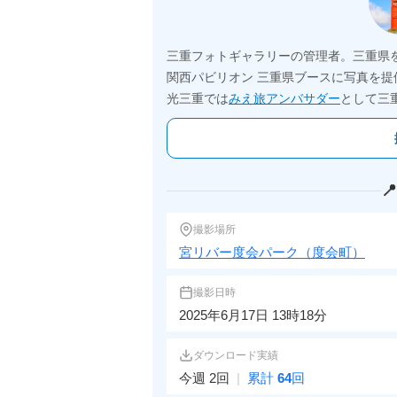
三重フォトギャラリーの管理者。三重県
関西パビリオン 三重県ブースに写真を提
光三重では
みえ旅アンバサダー
として三

撮影場所
宮リバー度会パーク（度会町）
撮影日時
2025年6月17日 13時18分
ダウンロード実績
今週 2回
|
累計
64
回