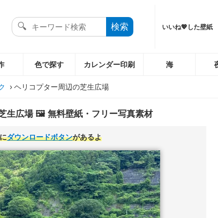
いいね💖した壁紙
作
色で探す
カレンダー印刷
海
ク
›
ヘリコプター周辺の芝生広場
生広場 🖼️ 無料壁紙・フリー写真素材
に
ダウンロードボタン
があるよ