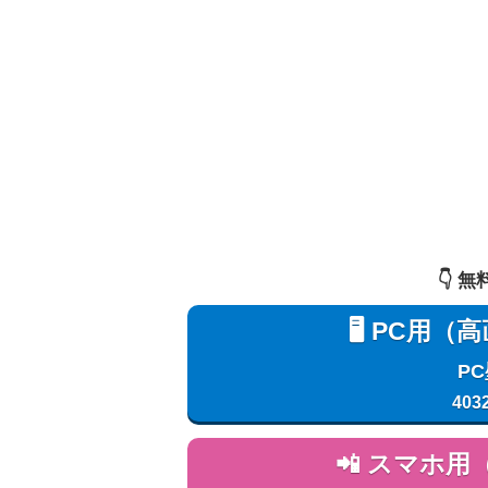
👇️
🖥️ PC
P
403
📲 スマホ