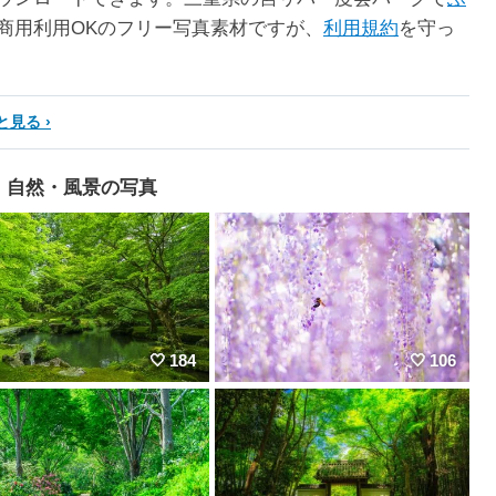
商用利用OKのフリー写真素材ですが、
利用規約
を守っ
と見る
自然・風景の写真
184
106