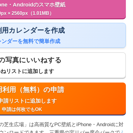
one・Androidのスマホ壁紙
0px × 2560px（1.01MB）
 印刷用カレンダーを作成
レンダーを無料で簡単作成
の写真にいいねする
いねリストに追加します
商用利用（無料）の申請
申請リストに追加します
申請は何枚でもOK
広場」は高画質なPC壁紙とiPhone・Androidに対
ウンロードできます。三重県の宮リバー度会パークで
ふ