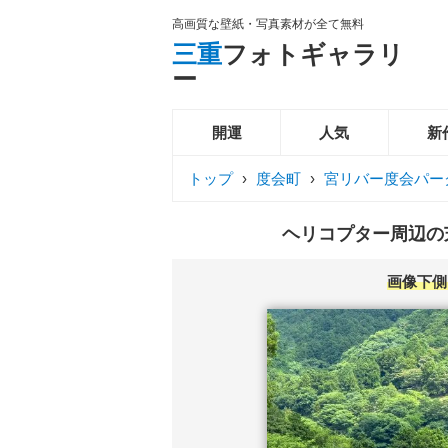
高画質な壁紙・写真素材が全て無料
三重
フォトギャラリ
ー
開運
人気
新
トップ
›
度会町
›
宮リバー度会パー
ヘリコプター周辺の芝
画像下側