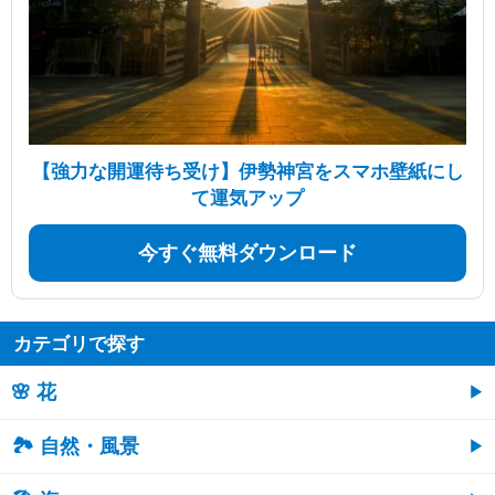
【強力な開運待ち受け】伊勢神宮をスマホ壁紙にし
て運気アップ
今すぐ無料ダウンロード
カテゴリで探す
🌸 花
🏞️ 自然・風景