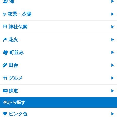
🏖 海
✨ 夜景・夕陽
⛩ 神社仏閣
🎆 花火
🏘 町並み
🌾 田舎
🍴 グルメ
🚃 鉄道
色から探す
💗 ピンク色