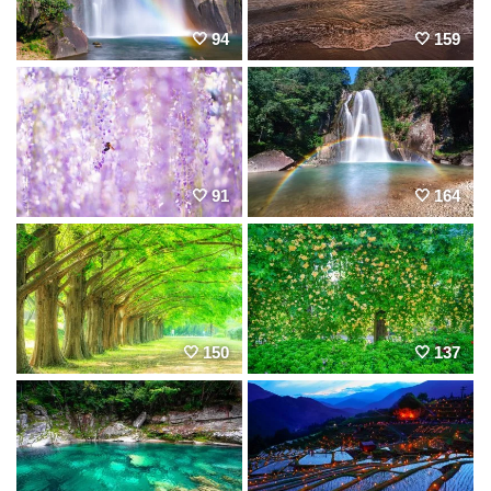
94
159
91
164
150
137