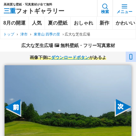
高画質な壁紙・写真素材が全て無料
三重
フォトギャラリー
検索
メニュー
8月の開運
人気
夏の壁紙
おしゃれ
新作
かわいい
トップ
›
津市
›
東青山 四季の里
›
広大な芝生広場
広大な芝生広場 🖼️ 無料壁紙・フリー写真素材
画像下側に
ダウンロードボタン
があるよ