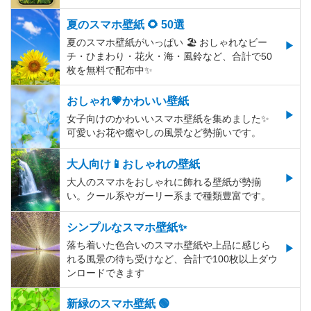
夏のスマホ壁紙 🌻 50選
夏のスマホ壁紙がいっぱい 🏖 おしゃれなビー
チ・ひまわり・花火・海・風鈴など、合計で50
枚を無料で配布中✨
おしゃれ💗かわいい壁紙
女子向けのかわいいスマホ壁紙を集めました✨
可愛いお花や癒やしの風景など勢揃いです。
大人向け📱おしゃれの壁紙
大人のスマホをおしゃれに飾れる壁紙が勢揃
い。クール系やガーリー系まで種類豊富です。
シンプルなスマホ壁紙✨
落ち着いた色合いのスマホ壁紙や上品に感じら
れる風景の待ち受けなど、合計で100枚以上ダウ
ンロードできます
新緑のスマホ壁紙 🟢