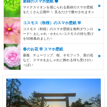
新緑のスマホ壁紙 🟢
マイナスイオンを感じられる新緑のスマホ壁紙
をたくさん公開中 ✨ 見るだけで癒やされます♫
コスモス（秋桜）のスマホ壁紙 🌸
コスモス（秋桜）のスマホ壁紙を無料ダウンロ
ード✨️ おしゃれ・かわいいコスモスの待ち受け
を50枚集めました✨️
春のお花 🌸 スマホ壁紙
薔薇、チューリップ、桜、ネモフィラ、菜の花
など、スマホをおしゃれに飾れる待ち受けがい
っぱい