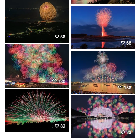
56
68
180
156
82
83