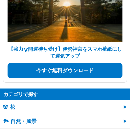
【強力な開運待ち受け】伊勢神宮をスマホ壁紙にし
て運気アップ
今すぐ無料ダウンロード
カテゴリで探す
🌸 花
🏞️ 自然・風景