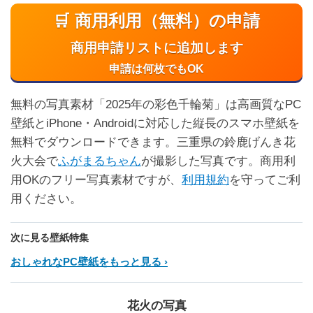
🛒 商用利用（無料）の申請
商用申請リストに追加します
申請は何枚でもOK
無料の写真素材「2025年の彩色千輪菊」は高画質なPC
壁紙とiPhone・Androidに対応した縦長のスマホ壁紙を
無料でダウンロードできます。三重県の鈴鹿げんき花
火大会で
ふがまるちゃん
が撮影した写真です。商用利
用OKのフリー写真素材ですが、
利用規約
を守ってご利
用ください。
次に見る壁紙特集
おしゃれなPC壁紙をもっと見る
花火の写真