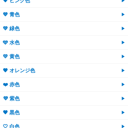
💗 ピンク色
💙 青色
💚 緑色
🩵 水色
💛 黄色
🧡 オレンジ色
❤️ 赤色
💜 紫色
🖤 黒色
🤍 白色