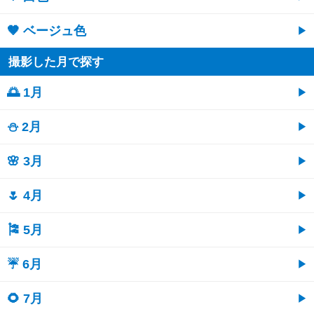
🤎 ベージュ色
撮影した月で探す
🌅 1月
⛄ 2月
🌸 3月
🌷 4月
🎏 5月
☔ 6月
🌻 7月