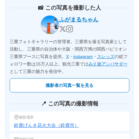
📸 この写真を撮影した人
ふがまるちゃん
三重フォトギャラリーの管理者。三重県を撮る写真家として
活動し、三重県の自治体や大阪・関西万博の関西パビリオン
三重県ブースに写真を提供。
X
・
instagram
・
スレッズ
の総フ
ォロワー数は15万人以上。観光三重では
みえ旅アンバサダー
として三重の魅力を発信中。
撮影者の写真一覧を見る
📍 この写真の撮影情報
撮影場所
鈴鹿げんき花火大会（鈴鹿市）