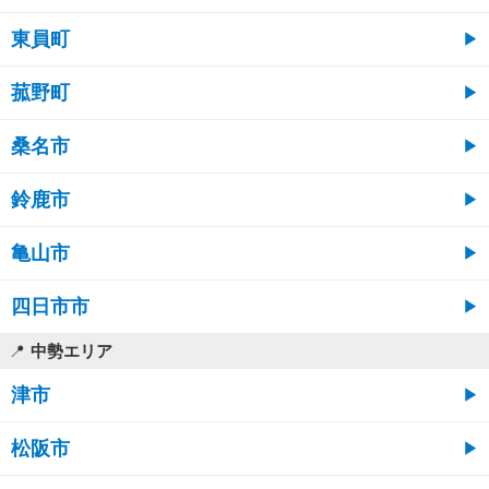
東員町
菰野町
桑名市
鈴鹿市
亀山市
四日市市
中勢エリア
津市
松阪市