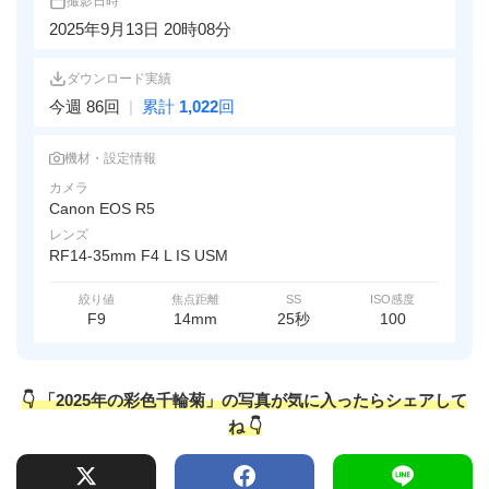
撮影日時
2025年9月13日 20時08分
ダウンロード実績
今週 86回
|
累計
1,022
回
機材・設定情報
カメラ
Canon EOS R5
レンズ
RF14-35mm F4 L IS USM
絞り値
焦点距離
SS
ISO感度
F9
14mm
25秒
100
👇 「2025年の彩色千輪菊」の写真が気に入ったらシェアして
ね 👇