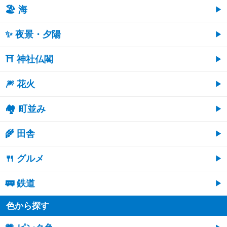
🏖 海
✨ 夜景・夕陽
⛩ 神社仏閣
🎆 花火
🏘 町並み
🌾 田舎
🍴 グルメ
🚃 鉄道
色から探す