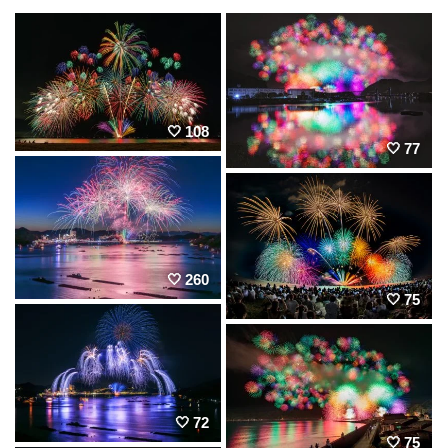
108
77
260
75
72
75