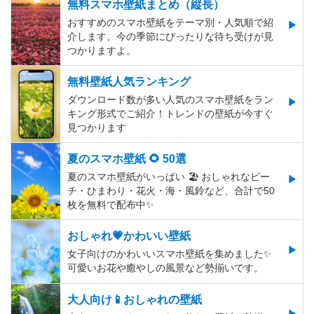
無料スマホ壁紙まとめ（縦長）
おすすめのスマホ壁紙をテーマ別・人気順で紹
介します。今の季節にぴったりな待ち受けが見
つかりますよ。
無料壁紙人気ランキング
ダウンロード数が多い人気のスマホ壁紙をラン
キング形式でご紹介！トレンドの壁紙が今すぐ
見つかります
夏のスマホ壁紙 🌻 50選
夏のスマホ壁紙がいっぱい 🏖 おしゃれなビー
チ・ひまわり・花火・海・風鈴など、合計で50
枚を無料で配布中✨
おしゃれ💗かわいい壁紙
女子向けのかわいいスマホ壁紙を集めました✨
可愛いお花や癒やしの風景など勢揃いです。
大人向け📱おしゃれの壁紙