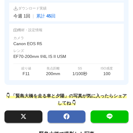
ダウンロード実績
今週 1回
|
累計
45
回
機材・設定情報
カメラ
Canon EOS R5
レンズ
EF70-200mm f/4L IS II USM
絞り値
焦点距離
SS
ISO感度
F11
200mm
1/100秒
100
👇 「賢島大橋を走る車と夕陽」の写真が気に入ったらシェア
してね 👇