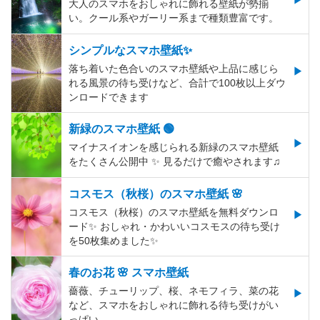
大人のスマホをおしゃれに飾れる壁紙が勢揃
い。クール系やガーリー系まで種類豊富です。
シンプルなスマホ壁紙✨
落ち着いた色合いのスマホ壁紙や上品に感じら
れる風景の待ち受けなど、合計で100枚以上ダウ
ンロードできます
新緑のスマホ壁紙 🟢
マイナスイオンを感じられる新緑のスマホ壁紙
をたくさん公開中 ✨ 見るだけで癒やされます♫
コスモス（秋桜）のスマホ壁紙 🌸
コスモス（秋桜）のスマホ壁紙を無料ダウンロ
ード✨️ おしゃれ・かわいいコスモスの待ち受け
を50枚集めました✨️
春のお花 🌸 スマホ壁紙
薔薇、チューリップ、桜、ネモフィラ、菜の花
など、スマホをおしゃれに飾れる待ち受けがい
っぱい