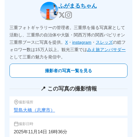
ふがまるちゃん
三重フォトギャラリーの管理者。三重県を撮る写真家として
活動し、三重県の自治体や大阪・関西万博の関西パビリオン
三重県ブースに写真を提供。
X
・
instagram
・
スレッズ
の総フ
ォロワー数は15万人以上。観光三重では
みえ旅アンバサダー
として三重の魅力を発信中。
撮影者の写真一覧を見る
📍 この写真の撮影情報
撮影場所
賢島大橋（志摩市）
撮影日時
2025年11月14日 16時36分