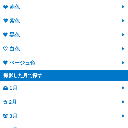
❤️ 赤色
💜 紫色
🖤 黒色
🤍 白色
🤎 ベージュ色
撮影した月で探す
🌅 1月
⛄ 2月
🌸 3月