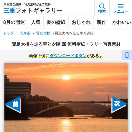
高画質な壁紙・写真素材が全て無料
三重
フォトギャラリー
検索
メニュー
8月の開運
人気
夏の壁紙
おしゃれ
新作
かわいい
トップ
›
志摩市
›
賢島大橋
›
賢島大橋を走る車と夕陽
賢島大橋を走る車と夕陽 🖼️ 無料壁紙・フリー写真素材
画像下側に
ダウンロードボタン
があるよ