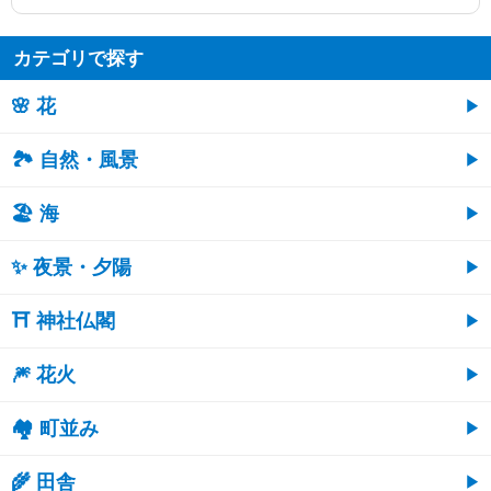
カテゴリで探す
🌸 花
🏞️ 自然・風景
🏖 海
✨ 夜景・夕陽
⛩ 神社仏閣
🎆 花火
🏘 町並み
🌾 田舎