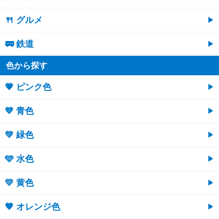
🍴 グルメ
🚃 鉄道
色から探す
💗 ピンク色
💙 青色
💚 緑色
🩵 水色
💛 黄色
🧡 オレンジ色