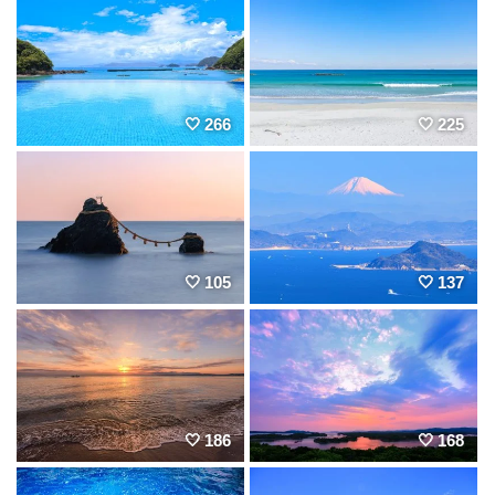
266
225
105
137
186
168