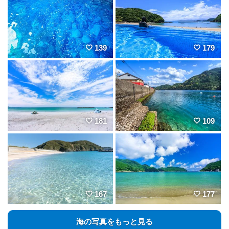
139
179
181
109
167
177
海の写真をもっと見る