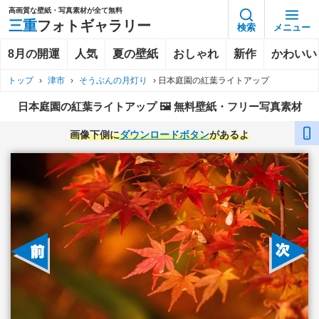
高画質な壁紙・写真素材が全て無料
三重
フォトギャラリー
検索
メニュー
8月の開運
人気
夏の壁紙
おしゃれ
新作
かわいい
トップ
›
津市
›
そうぶんの月灯り
›
日本庭園の紅葉ライトアップ
日本庭園の紅葉ライトアップ 🖼️ 無料壁紙・フリー写真素材
画像下側に
ダウンロードボタン
があるよ