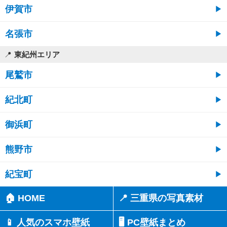
伊賀市
名張市
東紀州エリア
尾鷲市
紀北町
御浜町
熊野市
紀宝町
🏠 HOME
📍 三重県の写真素材
📱 人気のスマホ壁紙
🖥️ PC壁紙まとめ