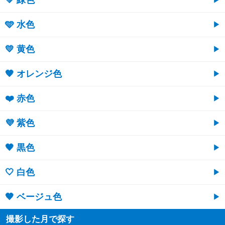
🩵 水色
💛 黄色
🧡 オレンジ色
❤️ 赤色
💜 紫色
🖤 黒色
🤍 白色
🤎 ベージュ色
撮影した月で探す