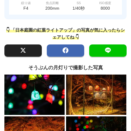
絞り値
焦点距離
SS
ISO感度
F4
200mm
1/40秒
8000
👇 「日本庭園の紅葉ライトアップ」の写真が気に入ったらシ
ェアしてね 👇
そうぶんの月灯りで撮影した写真