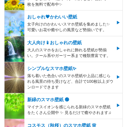
枚を無料で配布中✨
おしゃれ💗かわいい壁紙
女子向けのかわいいスマホ壁紙を集めました✨
可愛いお花や癒やしの風景など勢揃いです。
大人向け📱おしゃれの壁紙
大人のスマホをおしゃれに飾れる壁紙が勢揃
い。クール系やガーリー系まで種類豊富です。
シンプルなスマホ壁紙✨
落ち着いた色合いのスマホ壁紙や上品に感じら
れる風景の待ち受けなど、合計で100枚以上ダウ
ンロードできます
新緑のスマホ壁紙 🟢
マイナスイオンを感じられる新緑のスマホ壁紙
をたくさん公開中 ✨ 見るだけで癒やされます♫
コスモス（秋桜）のスマホ壁紙 🌸