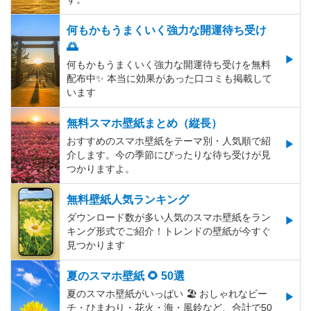
何もかもうまくいく強力な開運待ち受け
🌅
何もかもうまくいく強力な開運待ち受けを無料
配布中✨️ 本当に効果があった口コミも掲載して
います
無料スマホ壁紙まとめ（縦長）
おすすめのスマホ壁紙をテーマ別・人気順で紹
介します。今の季節にぴったりな待ち受けが見
つかりますよ。
無料壁紙人気ランキング
ダウンロード数が多い人気のスマホ壁紙をラン
キング形式でご紹介！トレンドの壁紙が今すぐ
見つかります
夏のスマホ壁紙 🌻 50選
夏のスマホ壁紙がいっぱい 🏖 おしゃれなビー
チ・ひまわり・花火・海・風鈴など、合計で50