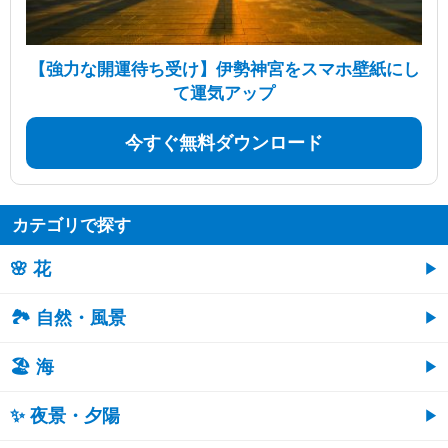
【強力な開運待ち受け】伊勢神宮をスマホ壁紙にし
て運気アップ
今すぐ無料ダウンロード
カテゴリで探す
🌸 花
🏞️ 自然・風景
🏖 海
✨ 夜景・夕陽