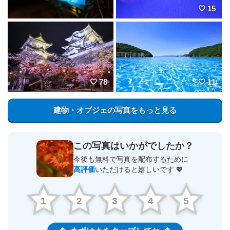
15
78
11
建物・オブジェの写真をもっと見る
この写真はいかがでしたか？
今後も無料で写真を配布するために
高評価
いただけると嬉しいです 💖
1
2
3
4
5
まずは★をタップしてね