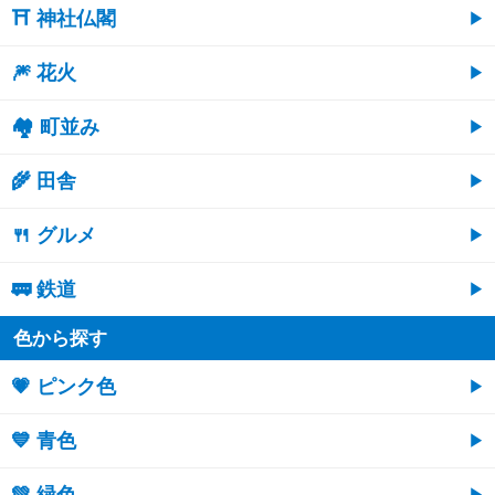
⛩ 神社仏閣
🎆 花火
🏘 町並み
🌾 田舎
🍴 グルメ
🚃 鉄道
色から探す
💗 ピンク色
💙 青色
💚 緑色