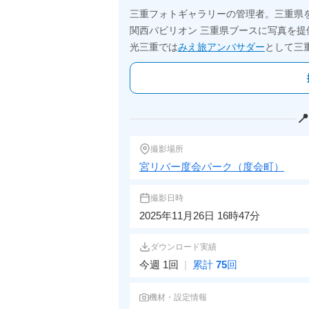
三重フォトギャラリーの管理者。三重県
関西パビリオン 三重県ブースに写真を提
光三重では
みえ旅アンバサダー
として三

撮影場所
宮リバー度会パーク（度会町）
撮影日時
2025年11月26日 16時47分
ダウンロード実績
今週 1回
|
累計
75
回
機材・設定情報