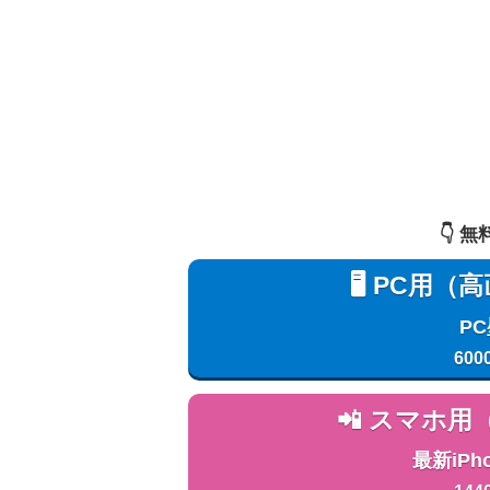
👇️
🖥️ PC
P
600
📲 スマホ
最新iPh