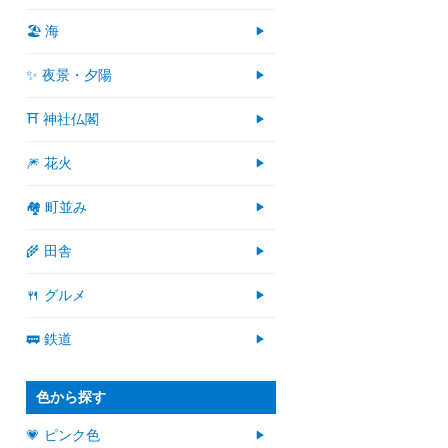
🏖 海
✨ 夜景・夕陽
⛩ 神社仏閣
🎆 花火
🏘 町並み
🌾 田舎
🍴 グルメ
🚃 鉄道
色から探す
💗 ピンク色