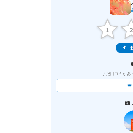
1
ま
まだ口コミがあ

