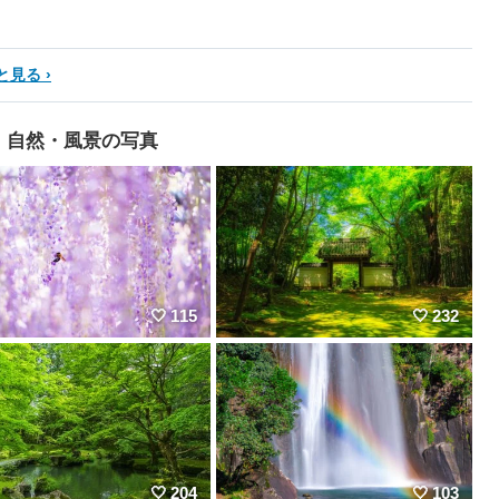
と見る
自然・風景の写真
115
232
204
103