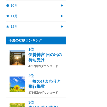
🎃 10月
🍁 11月
🎄 12月
今週の壁紙ランキング
1位
伊勢神宮 日の出の
待ち受け
4787回のダウンロード
2位
一輪のひまわりと
飛行機雲
3786回のダウンロード
3位