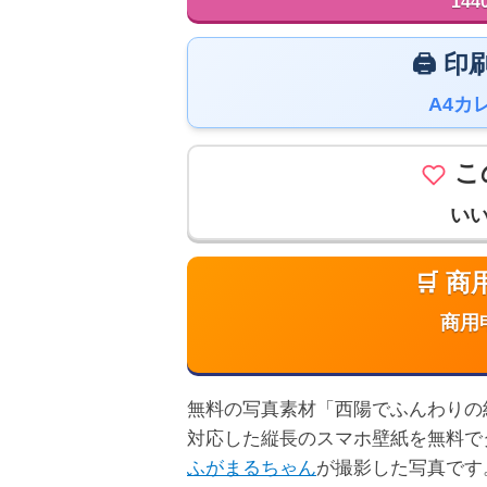
144
🖨️
A4カ
こ
い
🛒 
商用
無料の写真素材「西陽でふんわりの紅葉の
対応した縦長のスマホ壁紙を無料で
ふがまるちゃん
が撮影した写真です