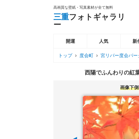
高画質な壁紙・写真素材が全て無料
三重
フォトギャラリ
ー
開運
人気
新
トップ
›
度会町
›
宮リバー度会パー
西陽でふんわりの紅葉
画像下側