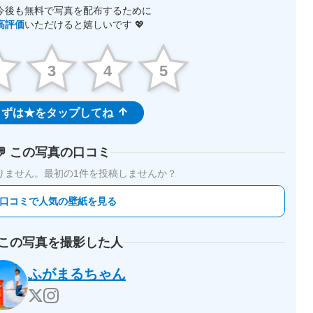
今後も無料で写真を配布するために
高評価
いただけると嬉しいです 💖
2
3
4
5
ずは★をタップしてね
💬 この写真の口コミ
りません。
最初の1件を投稿しませんか？
 口コミで人気の壁紙を見る
 この写真を撮影した人
ふがまるちゃん