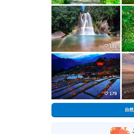
192
179
自然