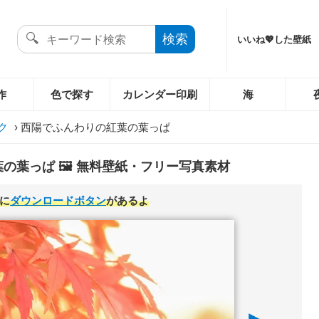
いいね💖した壁紙
作
色で探す
カレンダー印刷
海
ク
›
西陽でふんわりの紅葉の葉っぱ
の葉っぱ 🖼️ 無料壁紙・フリー写真素材
に
ダウンロードボタン
があるよ