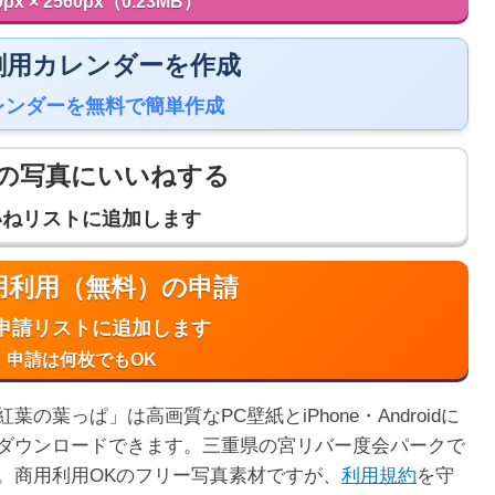
0px × 2560px（0.23MB）
 印刷用カレンダーを作成
レンダーを無料で簡単作成
の写真にいいねする
いねリストに追加します
商用利用（無料）の申請
申請リストに追加します
申請は何枚でもOK
葉っぱ」は高画質なPC壁紙とiPhone・Androidに
ダウンロードできます。三重県の宮リバー度会パークで
。商用利用OKのフリー写真素材ですが、
利用規約
を守