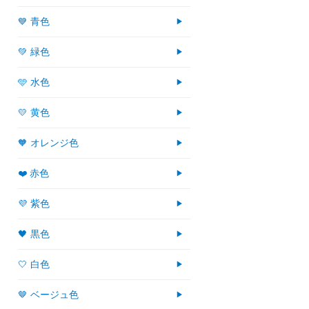
💙 青色
💚 緑色
🩵 水色
💛 黄色
🧡 オレンジ色
❤️ 赤色
💜 紫色
🖤 黒色
🤍 白色
🤎 ベージュ色