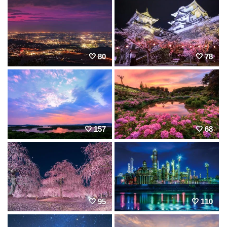
80
78
157
68
95
110