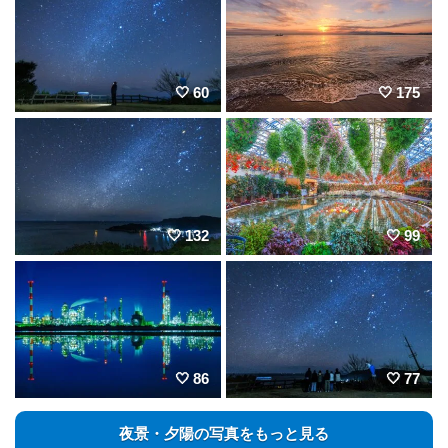
60
175
132
99
86
77
夜景・夕陽の写真をもっと見る