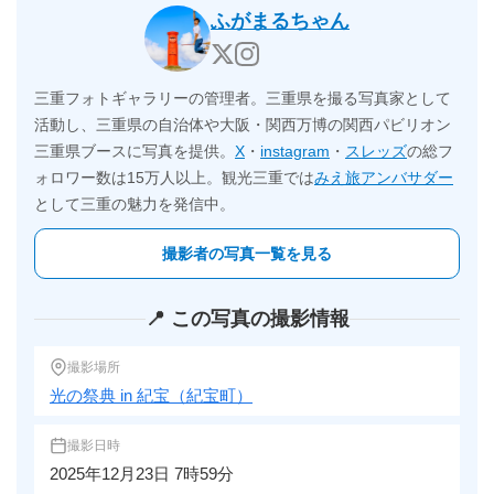
ふがまるちゃん
三重フォトギャラリーの管理者。三重県を撮る写真家として
活動し、三重県の自治体や大阪・関西万博の関西パビリオン
三重県ブースに写真を提供。
X
・
instagram
・
スレッズ
の総フ
ォロワー数は15万人以上。観光三重では
みえ旅アンバサダー
として三重の魅力を発信中。
撮影者の写真一覧を見る
📍 この写真の撮影情報
撮影場所
光の祭典 in 紀宝（紀宝町）
撮影日時
2025年12月23日 7時59分