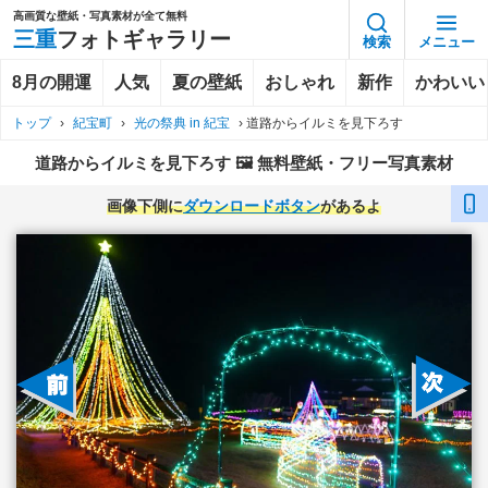
高画質な壁紙・写真素材が全て無料
三重
フォトギャラリー
検索
メニュー
8月の開運
人気
夏の壁紙
おしゃれ
新作
かわいい
トップ
›
紀宝町
›
光の祭典 in 紀宝
›
道路からイルミを見下ろす
道路からイルミを見下ろす 🖼️ 無料壁紙・フリー写真素材
画像下側に
ダウンロードボタン
があるよ