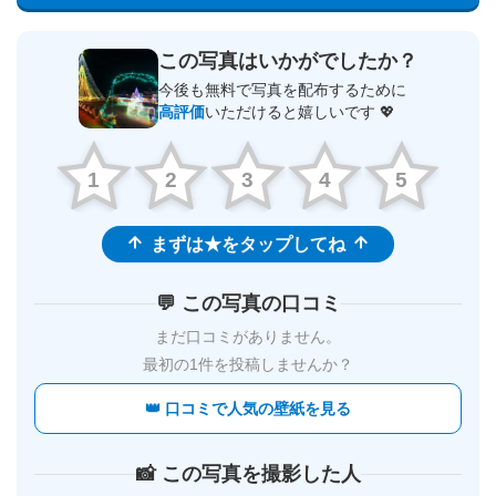
この写真はいかがでしたか？
今後も無料で写真を配布するために
高評価
いただけると嬉しいです 💖
1
2
3
4
5
まずは★をタップしてね
💬 この写真の口コミ
まだ口コミがありません。
最初の1件を投稿しませんか？
👑 口コミで人気の壁紙を見る
📸 この写真を撮影した人