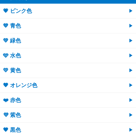
💗 ピンク色
💙 青色
💚 緑色
🩵 水色
💛 黄色
🧡 オレンジ色
❤️ 赤色
💜 紫色
🖤 黒色