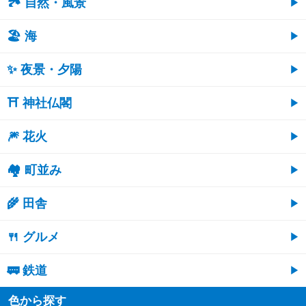
🏞️ 自然・風景
🏖 海
✨ 夜景・夕陽
⛩ 神社仏閣
🎆 花火
🏘 町並み
🌾 田舎
🍴 グルメ
🚃 鉄道
色から探す