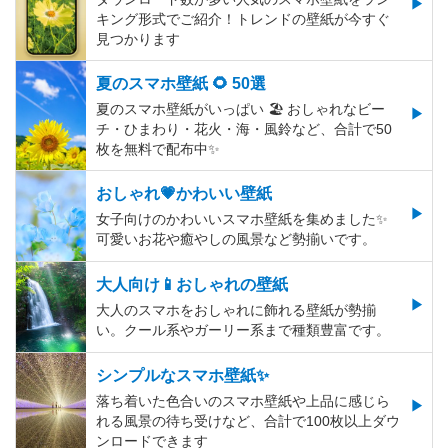
キング形式でご紹介！トレンドの壁紙が今すぐ
見つかります
夏のスマホ壁紙 🌻 50選
夏のスマホ壁紙がいっぱい 🏖 おしゃれなビー
チ・ひまわり・花火・海・風鈴など、合計で50
枚を無料で配布中✨
おしゃれ💗かわいい壁紙
女子向けのかわいいスマホ壁紙を集めました✨
可愛いお花や癒やしの風景など勢揃いです。
大人向け📱おしゃれの壁紙
大人のスマホをおしゃれに飾れる壁紙が勢揃
い。クール系やガーリー系まで種類豊富です。
シンプルなスマホ壁紙✨
落ち着いた色合いのスマホ壁紙や上品に感じら
れる風景の待ち受けなど、合計で100枚以上ダウ
ンロードできます