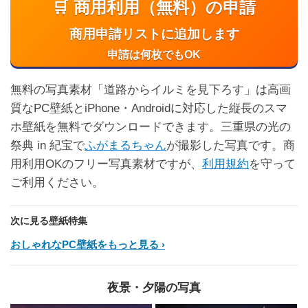
🛒 商用利用（無料）の申請
商用申請リストに追加します
申請は何枚でもOK
無料の写真素材「道路からイルミを見下ろす」は高画
質なPC壁紙とiPhone・Androidに対応した縦長のスマ
ホ壁紙を無料でダウンロードできます。三重県の光の
祭典 in 紀宝で
ふがまるちゃん
が撮影した写真です。商
用利用OKのフリー写真素材ですが、
利用規約
を守って
ご利用ください。
次に見る壁紙特集
おしゃれなPC壁紙をもっと見る
夜景・夕陽の写真