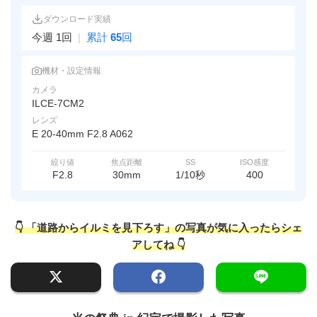
ダウンロード実績
今週 1回
|
累計
65
回
機材・設定情報
カメラ
ILCE-7CM2
レンズ
E 20-40mm F2.8 A062
絞り値
焦点距離
SS
ISO感度
F2.8
30mm
1/10秒
400
👇 「道路からイルミを見下ろす」の写真が気に入ったらシェ
アしてね 👇