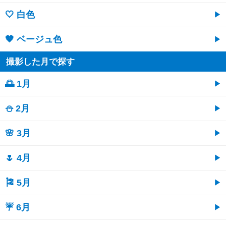
🤍 白色
🤎 ベージュ色
撮影した月で探す
🌅 1月
⛄ 2月
🌸 3月
🌷 4月
🎏 5月
☔ 6月