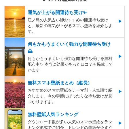
運気が上がる開運待ち受け✨
江ノ島の人気占い師おすすめの開運待ち受け
と、最新の運気が上がるスマホ壁紙を紹介しま
す。
何もかもうまくいく強力な開運待ち受け
🌅
何もかもうまくいく強力な開運待ち受けを無料
配布中✨️ 本当に効果があった口コミも掲載して
います
無料スマホ壁紙まとめ（縦長）
おすすめのスマホ壁紙をテーマ別・人気順で紹
介します。今の季節にぴったりな待ち受けが見
つかりますよ。
無料壁紙人気ランキング
ダウンロード数が多い人気のスマホ壁紙をラン
キング形式でご紹介！トレンドの壁紙が今すぐ