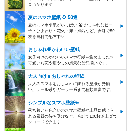
見つかります
夏のスマホ壁紙 🌻 50選
夏のスマホ壁紙がいっぱい 🏖 おしゃれなビー
チ・ひまわり・花火・海・風鈴など、合計で50
枚を無料で配布中✨
おしゃれ💗かわいい壁紙
女子向けのかわいいスマホ壁紙を集めました✨
可愛いお花や癒やしの風景など勢揃いです。
大人向け📱おしゃれの壁紙
大人のスマホをおしゃれに飾れる壁紙が勢揃
い。クール系やガーリー系まで種類豊富です。
シンプルなスマホ壁紙✨
落ち着いた色合いのスマホ壁紙や上品に感じら
れる風景の待ち受けなど、合計で100枚以上ダウ
ンロードできます