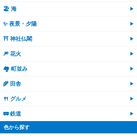
🏖 海
✨ 夜景・夕陽
⛩ 神社仏閣
🎆 花火
🏘 町並み
🌾 田舎
🍴 グルメ
🚃 鉄道
色から探す