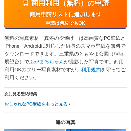
🛒 商用利用（無料）の申請
商用申請リストに追加します
申請は何枚でもOK
無料の写真素材「真冬の夕焼け」は高画質なPC壁紙と
iPhone・Androidに対応した縦長のスマホ壁紙を無料で
ダウンロードできます。三重県のともやま公園（桐垣
展望台）で
ふがまるちゃん
が撮影した写真です。商用
利用OKのフリー写真素材ですが、
利用規約
を守ってご
利用ください。
次に見る壁紙特集
おしゃれなPC壁紙をもっと見る
海の写真