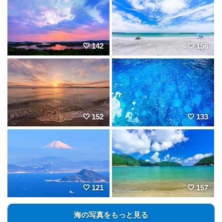
142
156
152
133
121
157
海の写真をもっと見る