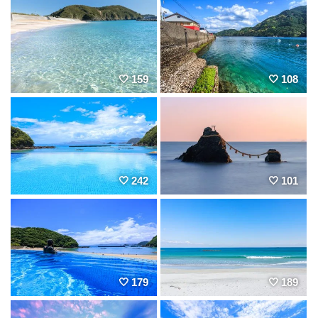
159
108
242
101
179
189