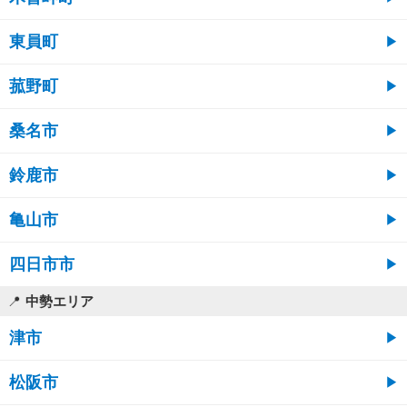
東員町
菰野町
桑名市
鈴鹿市
亀山市
四日市市
中勢エリア
津市
松阪市