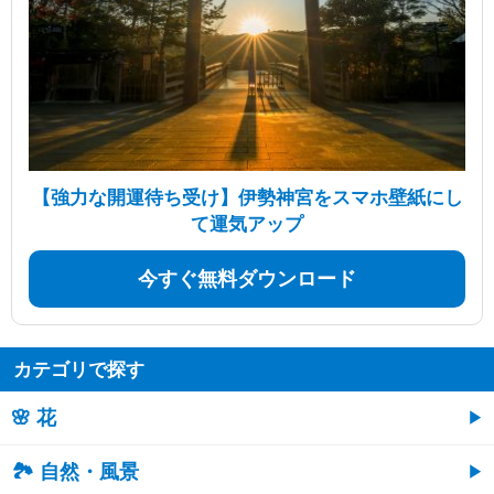
【強力な開運待ち受け】伊勢神宮をスマホ壁紙にし
て運気アップ
今すぐ無料ダウンロード
カテゴリで探す
🌸 花
🏞️ 自然・風景