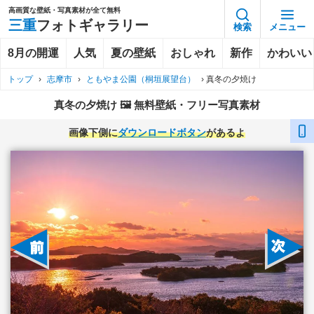
高画質な壁紙・写真素材が全て無料
三重
フォトギャラリー
検索
メニュー
8月の開運
人気
夏の壁紙
おしゃれ
新作
かわいい
トップ
›
志摩市
›
ともやま公園（桐垣展望台）
›
真冬の夕焼け
真冬の夕焼け 🖼️ 無料壁紙・フリー写真素材
画像下側に
ダウンロードボタン
があるよ