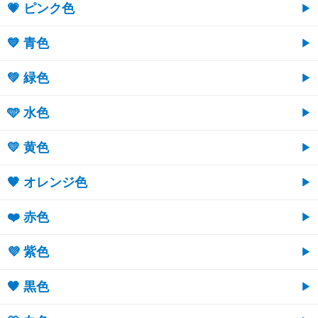
💗 ピンク色
💙 青色
💚 緑色
🩵 水色
💛 黄色
🧡 オレンジ色
❤️ 赤色
💜 紫色
🖤 黒色