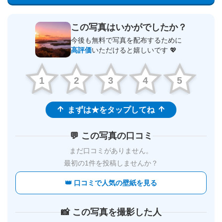
この写真はいかがでしたか？
今後も無料で写真を配布するために
高評価
いただけると嬉しいです 💖
1
2
3
4
5
まずは★をタップしてね
💬 この写真の口コミ
まだ口コミがありません。
最初の1件を投稿しませんか？
👑 口コミで人気の壁紙を見る
📸 この写真を撮影した人