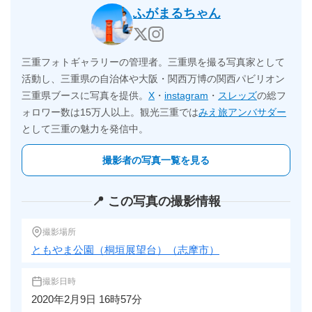
ふがまるちゃん
三重フォトギャラリーの管理者。三重県を撮る写真家として
活動し、三重県の自治体や大阪・関西万博の関西パビリオン
三重県ブースに写真を提供。
X
・
instagram
・
スレッズ
の総フ
ォロワー数は15万人以上。観光三重では
みえ旅アンバサダー
として三重の魅力を発信中。
撮影者の写真一覧を見る
📍 この写真の撮影情報
撮影場所
ともやま公園（桐垣展望台）（志摩市）
撮影日時
2020年2月9日 16時57分