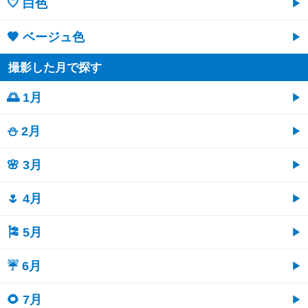
🤍 白色
🤎 ベージュ色
撮影した月で探す
🌅 1月
⛄ 2月
🌸 3月
🌷 4月
🎏 5月
☔ 6月
🌻 7月