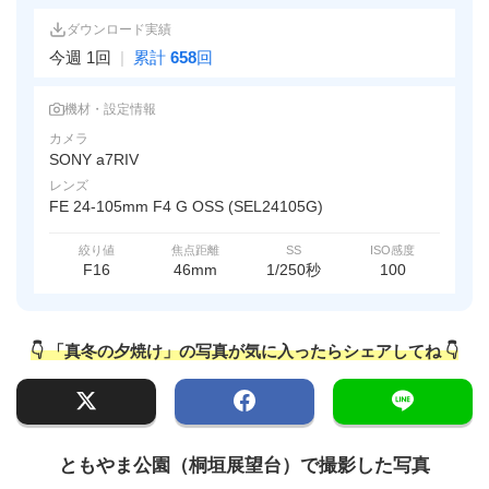
ダウンロード実績
今週 1回
|
累計
658
回
機材・設定情報
カメラ
SONY a7RIV
レンズ
FE 24-105mm F4 G OSS (SEL24105G)
絞り値
焦点距離
SS
ISO感度
F16
46mm
1/250秒
100
👇 「真冬の夕焼け」の写真が気に入ったらシェアしてね 👇
ともやま公園（桐垣展望台）で撮影した写真