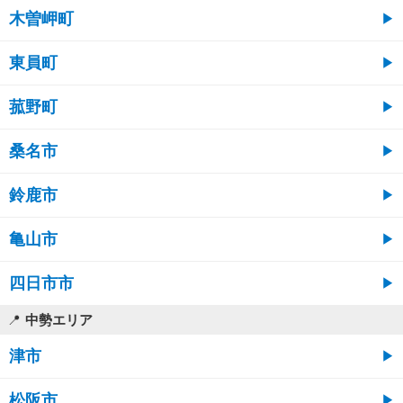
木曽岬町
東員町
菰野町
桑名市
鈴鹿市
亀山市
四日市市
中勢エリア
津市
松阪市