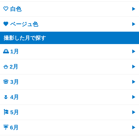
🤍 白色
🤎 ベージュ色
撮影した月で探す
🌅 1月
⛄ 2月
🌸 3月
🌷 4月
🎏 5月
☔ 6月