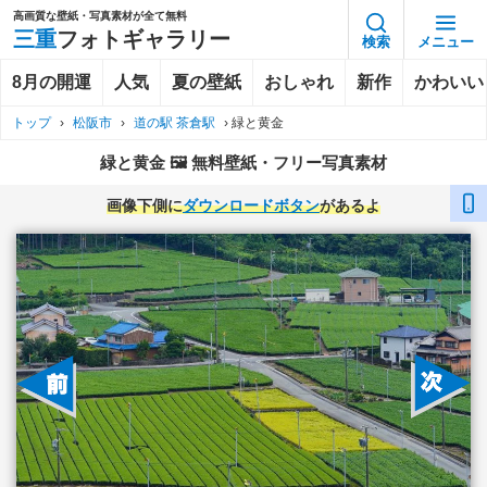
高画質な壁紙・写真素材が全て無料
三重
フォトギャラリー
検索
メニュー
8月の開運
人気
夏の壁紙
おしゃれ
新作
かわいい
トップ
›
松阪市
›
道の駅 茶倉駅
›
緑と黄金
緑と黄金 🖼️ 無料壁紙・フリー写真素材
画像下側に
ダウンロードボタン
があるよ