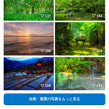
137
184
156
204
158
161
自然・風景の写真をもっと見る