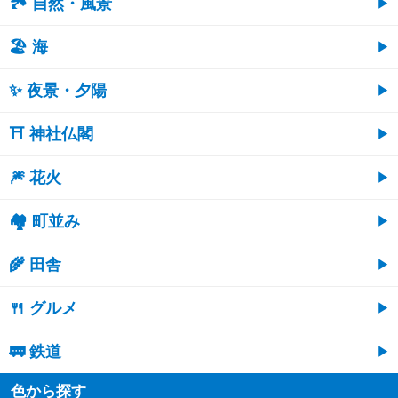
🏞️ 自然・風景
🏖 海
✨ 夜景・夕陽
⛩ 神社仏閣
🎆 花火
🏘 町並み
🌾 田舎
🍴 グルメ
🚃 鉄道
色から探す