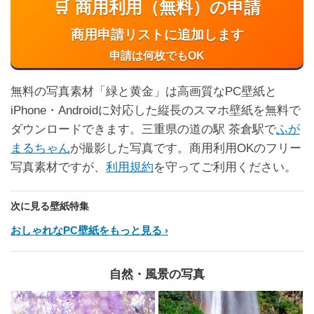
🛒 商用利用（無料）の申請
商用申請リストに追加します
申請は何枚でもOK
無料の写真素材「緑と黄金」は高画質なPC壁紙と
iPhone・Androidに対応した縦長のスマホ壁紙を無料で
ダウンロードできます。三重県の道の駅 茶倉駅で
ふが
まるちゃん
が撮影した写真です。商用利用OKのフリー
写真素材ですが、
利用規約
を守ってご利用ください。
次に見る壁紙特集
おしゃれなPC壁紙をもっと見る
自然・風景の写真