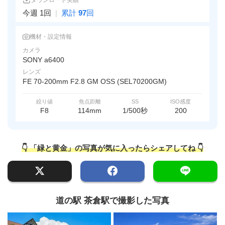
ダウンロード実績
今週 1回
|
累計
97
回
機材・設定情報
カメラ
SONY a6400
レンズ
FE 70-200mm F2.8 GM OSS (SEL70200GM)
絞り値
焦点距離
SS
ISO感度
F8
114mm
1/500秒
200
👇 「緑と黄金」の写真が気に入ったらシェアしてね 👇
道の駅 茶倉駅で撮影した写真