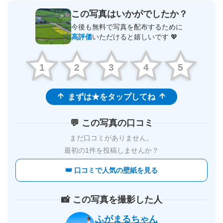
この写真はいかがでしたか？
今後も無料で写真を配布するために
高評価
いただけると嬉しいです 💖
1
2
3
4
5
まずは★をタップしてね
💬 この写真の口コミ
まだ口コミがありません。
最初の1件を投稿しませんか？
👑 口コミで人気の壁紙を見る
📸 この写真を撮影した人
ふがまるちゃん