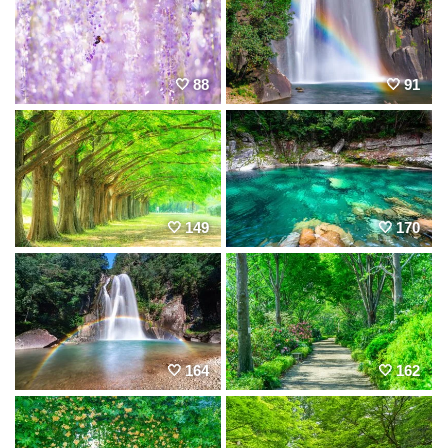
88
91
149
170
164
162