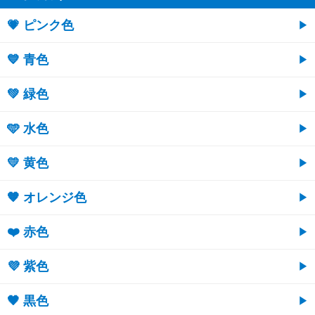
💗 ピンク色
💙 青色
💚 緑色
🩵 水色
💛 黄色
🧡 オレンジ色
❤️ 赤色
💜 紫色
🖤 黒色