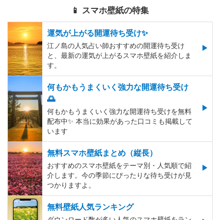
📱 スマホ壁紙の特集
運気が上がる開運待ち受け✨
江ノ島の人気占い師おすすめの開運待ち受け
と、最新の運気が上がるスマホ壁紙を紹介しま
す。
何もかもうまくいく強力な開運待ち受け
🌅
何もかもうまくいく強力な開運待ち受けを無料
配布中✨️ 本当に効果があった口コミも掲載して
います
無料スマホ壁紙まとめ（縦長）
おすすめのスマホ壁紙をテーマ別・人気順で紹
介します。今の季節にぴったりな待ち受けが見
つかりますよ。
無料壁紙人気ランキング
ダウンロード数が多い人気のスマホ壁紙をラン