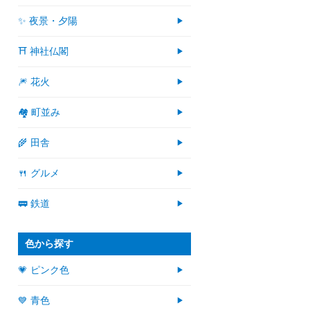
✨ 夜景・夕陽
⛩ 神社仏閣
🎆 花火
🏘 町並み
🌾 田舎
🍴 グルメ
🚃 鉄道
色から探す
💗 ピンク色
💙 青色