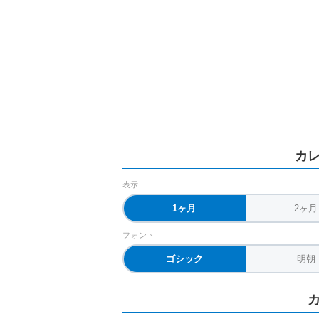
カ
表示
1ヶ月
2ヶ月
フォント
ゴシック
明朝