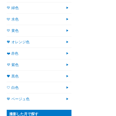
💚 緑色
🩵 水色
💛 黄色
🧡 オレンジ色
❤️ 赤色
💜 紫色
🖤 黒色
🤍 白色
🤎 ベージュ色
撮影した月で探す