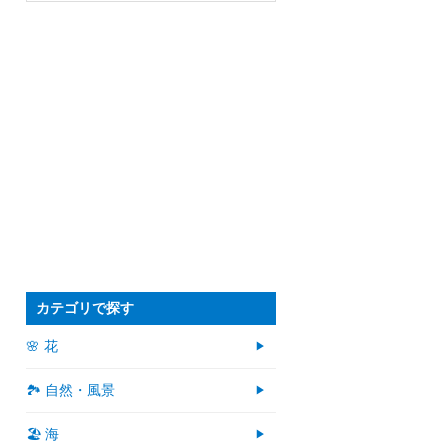
カテゴリで探す
🌸 花
🏞️ 自然・風景
🏖 海