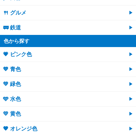
🍴 グルメ
🚃 鉄道
色から探す
💗 ピンク色
💙 青色
💚 緑色
🩵 水色
💛 黄色
🧡 オレンジ色