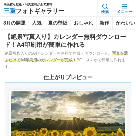
高画質な壁紙・写真素材が全て無料
三重
フォトギャラリー
検索
メニュー
8月の開運
人気
夏の壁紙
おしゃれ
新作
かわいい
【絶景写真入り】カレンダー無料ダウンロー
ド！A4印刷用が簡単に作れる
絶景写真入りのA4カレンダーを無料で作成・ダウンロード。
写真を選
ぶだけでA4印刷用のカレンダーが完成！
PC・スマホで簡単に作れま
す。
仕上がりプレビュー