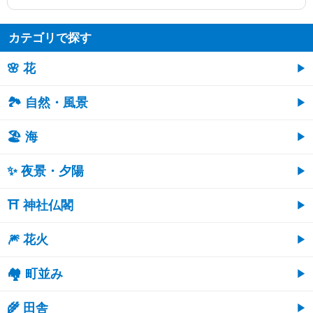
カテゴリで探す
🌸 花
🏞️ 自然・風景
🏖 海
✨ 夜景・夕陽
⛩ 神社仏閣
🎆 花火
🏘 町並み
🌾 田舎