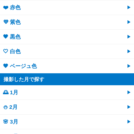
❤️ 赤色
💜 紫色
🖤 黒色
🤍 白色
🤎 ベージュ色
撮影した月で探す
🌅 1月
⛄ 2月
🌸 3月