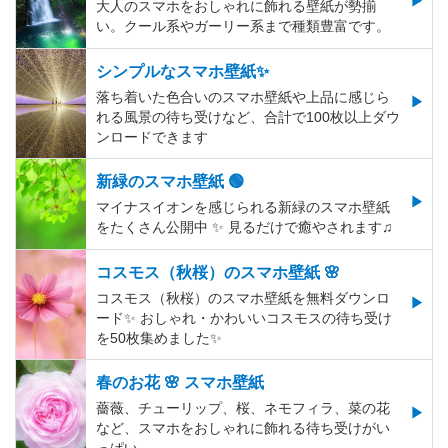
大人のスマホをおしゃれに飾れる壁紙が勢揃
い。クール系やガーリー系まで種類豊富です。
シンプルなスマホ壁紙✨
落ち着いた色合いのスマホ壁紙や上品に感じら
れる風景の待ち受けなど、合計で100枚以上ダウ
ンロードできます
新緑のスマホ壁紙 🟢
マイナスイオンを感じられる新緑のスマホ壁紙
をたくさん公開中 ✨ 見るだけで癒やされます♫
コスモス（秋桜）のスマホ壁紙 🌸
コスモス（秋桜）のスマホ壁紙を無料ダウンロ
ード✨️ おしゃれ・かわいいコスモスの待ち受け
を50枚集めました✨️
春のお花 🌸 スマホ壁紙
薔薇、チューリップ、桜、ネモフィラ、菜の花
など、スマホをおしゃれに飾れる待ち受けがい