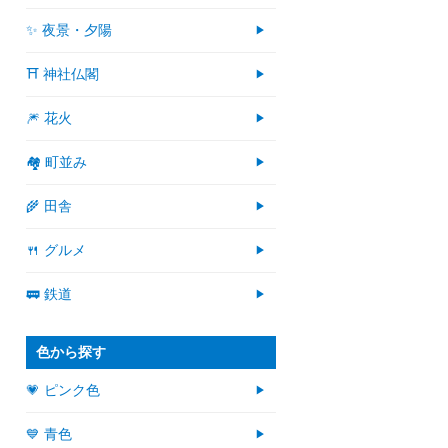
✨ 夜景・夕陽
⛩ 神社仏閣
🎆 花火
🏘 町並み
🌾 田舎
🍴 グルメ
🚃 鉄道
色から探す
💗 ピンク色
💙 青色