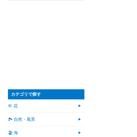
カテゴリで探す
🌸 花
🏞️ 自然・風景
🏖 海