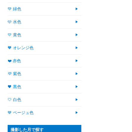
💚 緑色
🩵 水色
💛 黄色
🧡 オレンジ色
❤️ 赤色
💜 紫色
🖤 黒色
🤍 白色
🤎 ベージュ色
撮影した月で探す