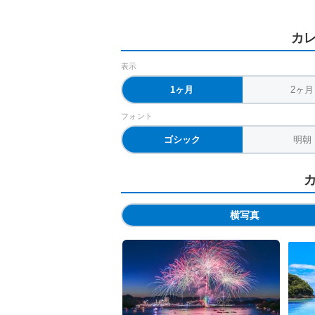
カ
表示
1ヶ月
2ヶ月
フォント
ゴシック
明朝
横写真