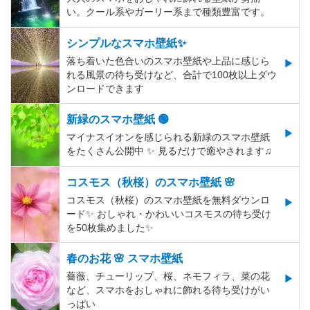
い。クール系やガーリー系まで種類豊富です。
シンプルなスマホ壁紙✨
落ち着いた色合いのスマホ壁紙や上品に感じら
れる風景の待ち受けなど、合計で100枚以上ダウ
ンロードできます
新緑のスマホ壁紙 🟢
マイナスイオンを感じられる新緑のスマホ壁紙
をたくさん公開中 ✨ 見るだけで癒やされます♫
コスモス（秋桜）のスマホ壁紙 🌸
コスモス（秋桜）のスマホ壁紙を無料ダウンロ
ード✨️ おしゃれ・かわいいコスモスの待ち受け
を50枚集めました✨️
春のお花 🌸 スマホ壁紙
薔薇、チューリップ、桜、ネモフィラ、菜の花
など、スマホをおしゃれに飾れる待ち受けがい
っぱい