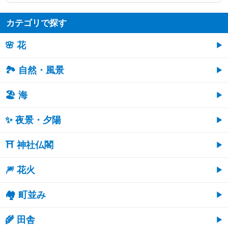
カテゴリで探す
🌸 花
🏞️ 自然・風景
🏖 海
✨ 夜景・夕陽
⛩ 神社仏閣
🎆 花火
🏘 町並み
🌾 田舎