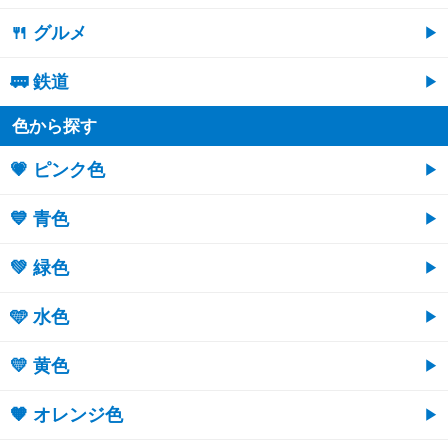
🍴 グルメ
🚃 鉄道
色から探す
💗 ピンク色
💙 青色
💚 緑色
🩵 水色
💛 黄色
🧡 オレンジ色