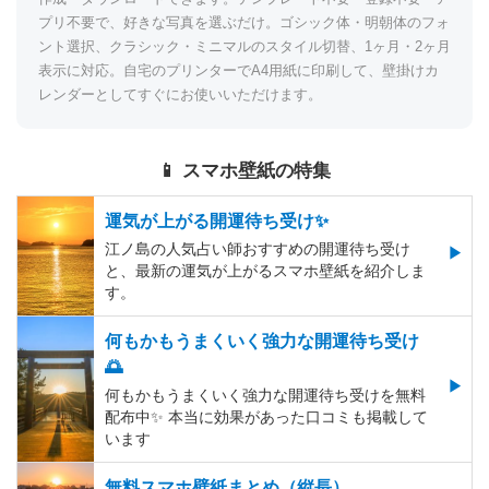
プリ不要で、好きな写真を選ぶだけ。ゴシック体・明朝体のフォ
ント選択、クラシック・ミニマルのスタイル切替、1ヶ月・2ヶ月
表示に対応。自宅のプリンターでA4用紙に印刷して、壁掛けカ
レンダーとしてすぐにお使いいただけます。
📱 スマホ壁紙の特集
運気が上がる開運待ち受け✨
江ノ島の人気占い師おすすめの開運待ち受け
と、最新の運気が上がるスマホ壁紙を紹介しま
す。
何もかもうまくいく強力な開運待ち受け
🌅
何もかもうまくいく強力な開運待ち受けを無料
配布中✨️ 本当に効果があった口コミも掲載して
います
無料スマホ壁紙まとめ（縦長）