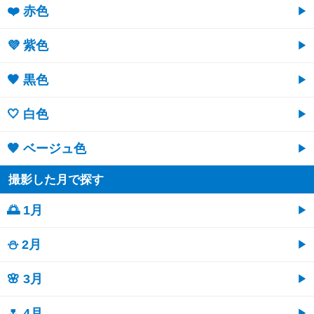
❤️ 赤色
💜 紫色
🖤 黒色
🤍 白色
🤎 ベージュ色
撮影した月で探す
🌅 1月
⛄ 2月
🌸 3月
🌷 4月