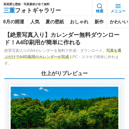
高画質な壁紙・写真素材が全て無料
三重
フォトギャラリー
検索
メニュー
8月の開運
人気
夏の壁紙
おしゃれ
新作
かわいい
【絶景写真入り】カレンダー無料ダウンロー
ド！A4印刷用が簡単に作れる
絶景写真入りのA4カレンダーを無料で作成・ダウンロード。
写真を選
ぶだけでA4印刷用のカレンダーが完成！
PC・スマホで簡単に作れま
す。
仕上がりプレビュー