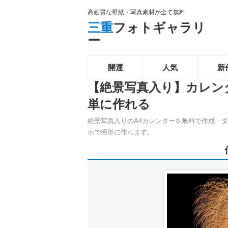
高画質な壁紙・写真素材が全て無料
三重
フォトギャラリ
ー
開運
人気
新
【絶景写真入り】カレン
単に作れる
絶景写真入りのA4カレンダーを無料で作成・
ホで簡単に作れます。