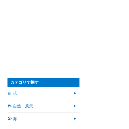
カテゴリで探す
🌸 花
🏞️ 自然・風景
🏖 海