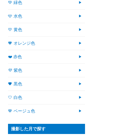
💚 緑色
🩵 水色
💛 黄色
🧡 オレンジ色
❤️ 赤色
💜 紫色
🖤 黒色
🤍 白色
🤎 ベージュ色
撮影した月で探す