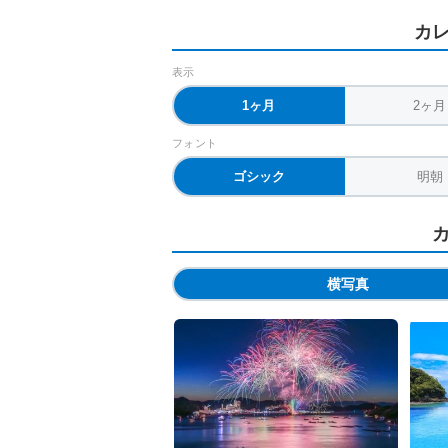
カ
表示
1ヶ月
2ヶ月
フォント
ゴシック
明朝
横写真