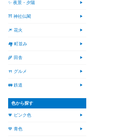
✨ 夜景・夕陽
⛩ 神社仏閣
🎆 花火
🏘 町並み
🌾 田舎
🍴 グルメ
🚃 鉄道
色から探す
💗 ピンク色
💙 青色