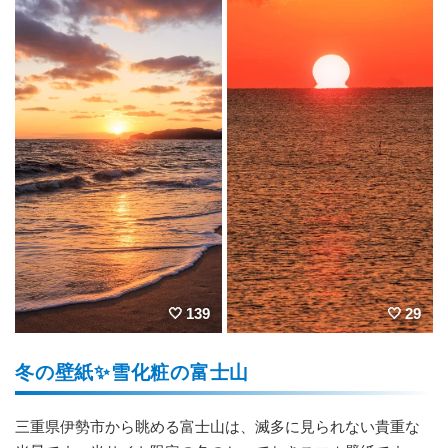
139
29
冬の壁紙✨️雪化粧の富士山
三重県伊勢市から眺める富士山は、滅多に見られない貴重な