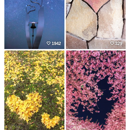
1942
329