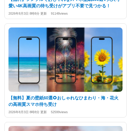
愛い4K高画質の待ち受けがアプリ不要で見つかる！
2026年8月3日 8時8分 更新 91148views
【無料】夏の壁紙60選🌻おしゃれなひまわり・海・花火
の高画質スマホ待ち受け
2026年8月3日 8時8分 更新 52599views