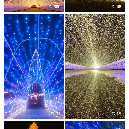
360
48
32
19