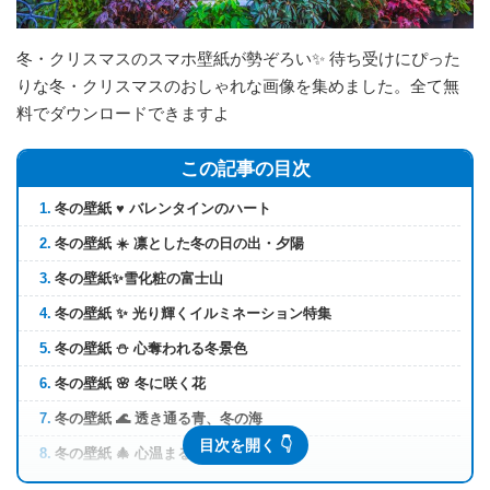
冬・クリスマスのスマホ壁紙が勢ぞろい✨ 待ち受けにぴった
りな冬・クリスマスのおしゃれな画像を集めました。全て無
料でダウンロードできますよ
この記事の目次
1.
冬の壁紙 ♥️ バレンタインのハート
2.
冬の壁紙 ☀️ 凛とした冬の日の出・夕陽
3.
冬の壁紙✨️雪化粧の富士山
4.
冬の壁紙 ✨️ 光り輝くイルミネーション特集
5.
冬の壁紙 ⛄ 心奪われる冬景色
6.
冬の壁紙 🌸 冬に咲く花
7.
冬の壁紙 🌊 透き通る青、冬の海
8.
冬の壁紙 🎄 心温まるクリスマス