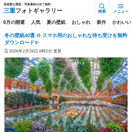
高画質な壁紙・写真素材が全て無料
三重
フォトギャラリー
検索
メニュー
8月の開運
人気
夏の壁紙
おしゃれ
新作
かわいい
冬の壁紙40選 ⛄ スマホ用のおしゃれな待ち受けを無料
ダウンロード✨
🗓️
2026年2月26日 6時2分 更新