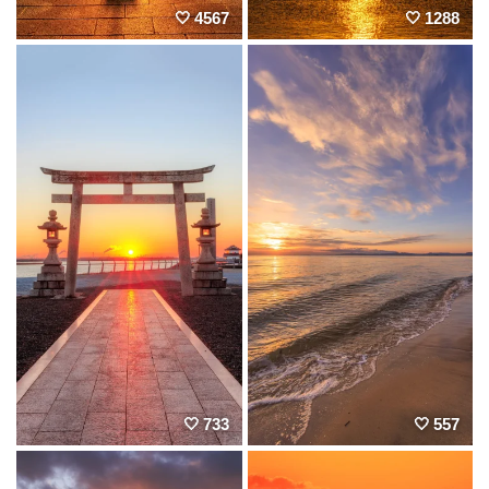
4567
1288
733
557