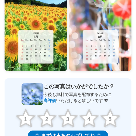
この写真はいかがでしたか？
今後も無料で写真を配布するために
高評価
いただけると嬉しいです 💖
1
2
3
4
5
まずは★をタップしてね