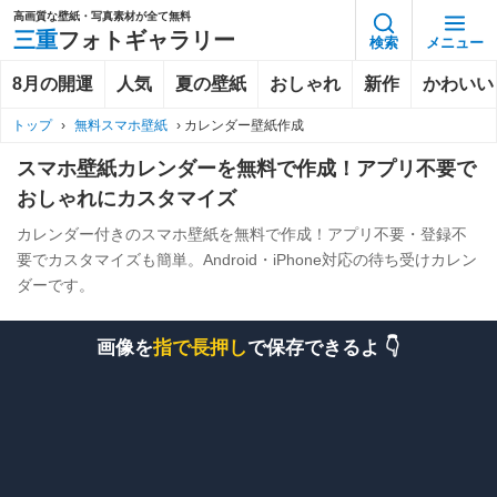
高画質な壁紙・写真素材が全て無料
三重
フォトギャラリー
検索
メニュー
8月の開運
人気
夏の壁紙
おしゃれ
新作
かわいい
トップ
›
無料スマホ壁紙
›
カレンダー壁紙作成
スマホ壁紙カレンダーを無料で作成！アプリ不要で
おしゃれにカスタマイズ
カレンダー付きのスマホ壁紙を無料で作成！アプリ不要・登録不
要でカスタマイズも簡単。Android・iPhone対応の待ち受けカレン
ダーです。
画像を
指で長押し
で保存できるよ 👇️