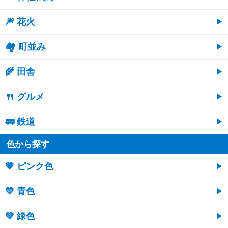
🎆 花火
🏘 町並み
🌾 田舎
🍴 グルメ
🚃 鉄道
色から探す
💗 ピンク色
💙 青色
💚 緑色