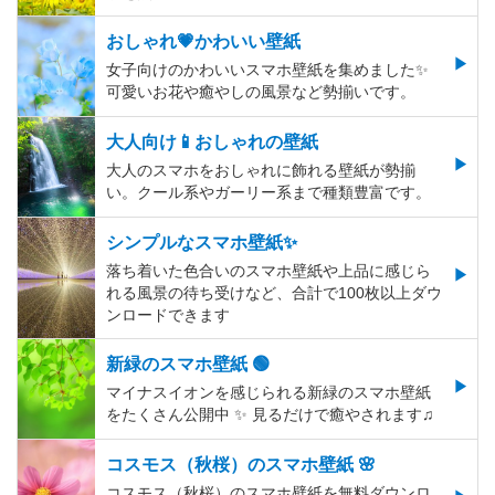
おしゃれ💗かわいい壁紙
女子向けのかわいいスマホ壁紙を集めました✨
可愛いお花や癒やしの風景など勢揃いです。
大人向け📱おしゃれの壁紙
大人のスマホをおしゃれに飾れる壁紙が勢揃
い。クール系やガーリー系まで種類豊富です。
シンプルなスマホ壁紙✨
落ち着いた色合いのスマホ壁紙や上品に感じら
れる風景の待ち受けなど、合計で100枚以上ダウ
ンロードできます
新緑のスマホ壁紙 🟢
マイナスイオンを感じられる新緑のスマホ壁紙
をたくさん公開中 ✨ 見るだけで癒やされます♫
コスモス（秋桜）のスマホ壁紙 🌸
コスモス（秋桜）のスマホ壁紙を無料ダウンロ