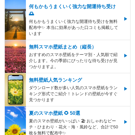
何もかもうまくいく強力な開運待ち受け
🌅
何もかもうまくいく強力な開運待ち受けを無料
配布中✨️ 本当に効果があった口コミも掲載して
います
無料スマホ壁紙まとめ（縦長）
おすすめのスマホ壁紙をテーマ別・人気順で紹
介します。今の季節にぴったりな待ち受けが見
つかりますよ。
無料壁紙人気ランキング
ダウンロード数が多い人気のスマホ壁紙をラン
キング形式でご紹介！トレンドの壁紙が今すぐ
見つかります
夏のスマホ壁紙 🌻 50選
夏のスマホ壁紙がいっぱい 🏖 おしゃれなビー
チ・ひまわり・花火・海・風鈴など、合計で50
枚を無料で配布中✨