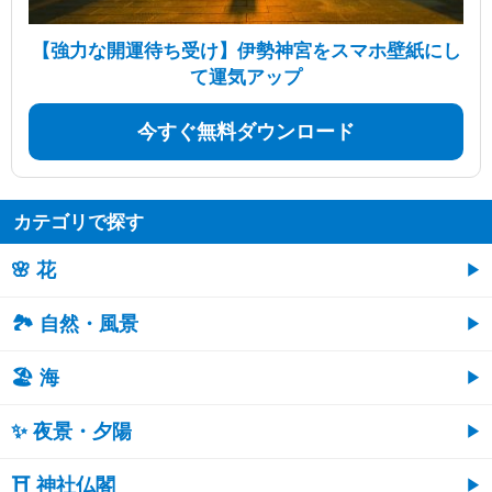
【強力な開運待ち受け】伊勢神宮をスマホ壁紙にし
て運気アップ
今すぐ無料ダウンロード
カテゴリで探す
🌸 花
🏞️ 自然・風景
🏖 海
✨ 夜景・夕陽
⛩ 神社仏閣