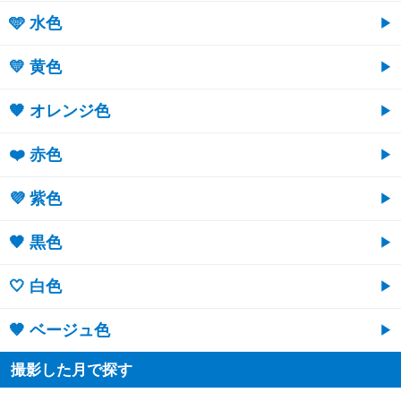
🩵 水色
💛 黄色
🧡 オレンジ色
❤️ 赤色
💜 紫色
🖤 黒色
🤍 白色
🤎 ベージュ色
撮影した月で探す