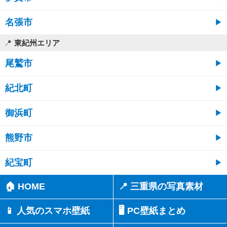
名張市
東紀州エリア
尾鷲市
紀北町
御浜町
熊野市
紀宝町
🏠 HOME
📍 三重県の写真素材
📱 人気のスマホ壁紙
🖥️ PC壁紙まとめ