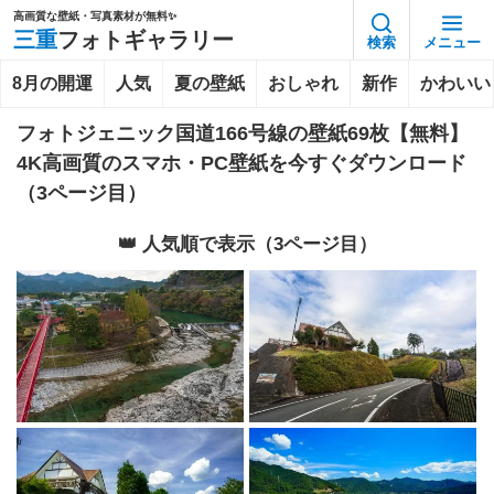
高画質な壁紙・写真素材が無料✨️
三重
フォトギャラリー
検索
メニュー
8月の開運
人気
夏の壁紙
おしゃれ
新作
かわいい
フォトジェニック国道166号線の壁紙69枚【無料】
4K高画質のスマホ・PC壁紙を今すぐダウンロード
（3ページ目）
👑 人気順で表示（3ページ目）