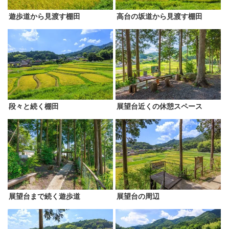
遊歩道から見渡す棚田
高台の坂道から見渡す棚田
段々と続く棚田
展望台近くの休憩スペース
展望台まで続く遊歩道
展望台の周辺