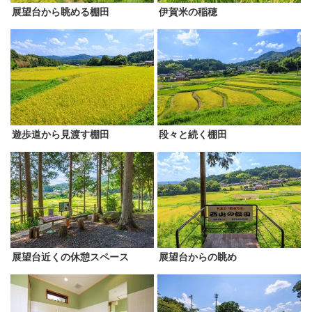
展望台から眺める棚田
伊賀米の稲穂
遊歩道から見渡す棚田
段々と続く棚田
展望台近くの休憩スペース
展望台からの眺め