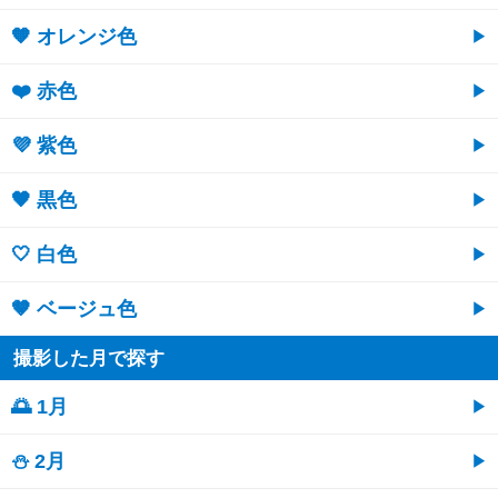
🧡 オレンジ色
❤️ 赤色
💜 紫色
🖤 黒色
🤍 白色
🤎 ベージュ色
撮影した月で探す
🌅 1月
⛄ 2月