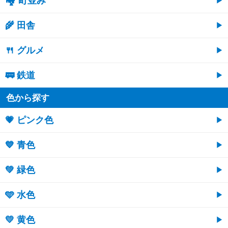
🏘 町並み
🌾 田舎
🍴 グルメ
🚃 鉄道
色から探す
💗 ピンク色
💙 青色
💚 緑色
🩵 水色
💛 黄色