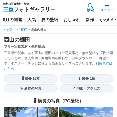
無料の写真素材・壁紙
三重
フォトギャラリー
検索
メニュー
8月の開運
人気
夏の壁紙
おしゃれ
新作
かわいい
トップ
›
伊賀市
›
西山の棚田
西山の棚田
フリー写真素材・無料壁紙
三重県伊賀市にある西山の棚田のフリー写真素材・無料壁紙を17枚公開
しています。個人利用・商用利用を問わず、無料ダウンロード可能で
す。ポスター・チラシに使える高画質サイズもございます。
利用規約は
こちら
🖥️ 横長 16枚
📱 縦長 1枚
✨ 新作の写真
📍 地図・アクセス
🖥️ 横長の写真（PC壁紙）