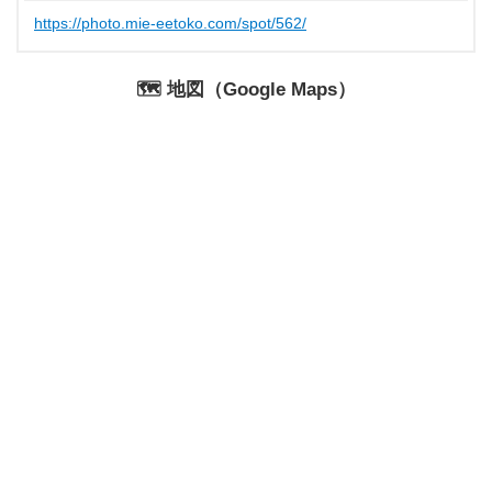
https://photo.mie-eetoko.com/spot/562/
🗺️ 地図（Google Maps）