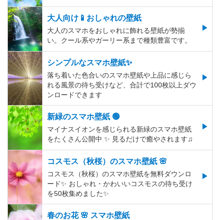
大人向け📱おしゃれの壁紙
大人のスマホをおしゃれに飾れる壁紙が勢揃
い。クール系やガーリー系まで種類豊富です。
シンプルなスマホ壁紙✨
落ち着いた色合いのスマホ壁紙や上品に感じら
れる風景の待ち受けなど、合計で100枚以上ダウ
ンロードできます
新緑のスマホ壁紙 🟢
マイナスイオンを感じられる新緑のスマホ壁紙
をたくさん公開中 ✨ 見るだけで癒やされます♫
コスモス（秋桜）のスマホ壁紙 🌸
コスモス（秋桜）のスマホ壁紙を無料ダウンロ
ード✨️ おしゃれ・かわいいコスモスの待ち受け
を50枚集めました✨️
春のお花 🌸 スマホ壁紙