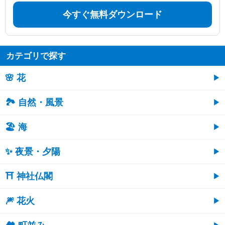
今すぐ無料ダウンロード
カテゴリで探す
🌸 花
🏞️ 自然・風景
🏖 海
✨ 夜景・夕陽
⛩ 神社仏閣
🎆 花火