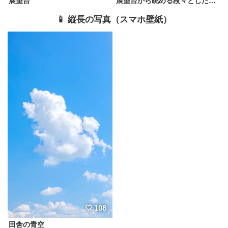
展望台
展望台から眺める段々とした棚田
📱 縦長の写真（スマホ壁紙）
108
田舎の青空