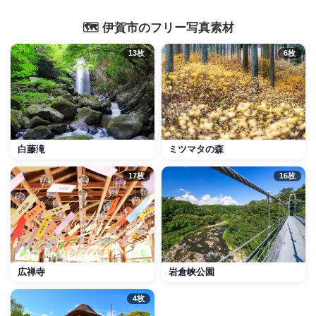
🗺️ 伊賀市のフリー写真素材
13枚
6枚
白藤滝
ミツマタの森
17枚
16枚
広禅寺
岩倉峡公園
4枚