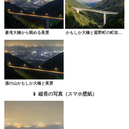
蒼滝大橋から眺める夜景
かもしか大橋と菰野町の町並みと
湯の山かもしか大橋と夜景
📱 縦長の写真（スマホ壁紙）