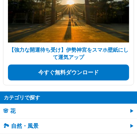
【強力な開運待ち受け】伊勢神宮をスマホ壁紙にし
て運気アップ
今すぐ無料ダウンロード
カテゴリで探す
🌸 花
🏞️ 自然・風景