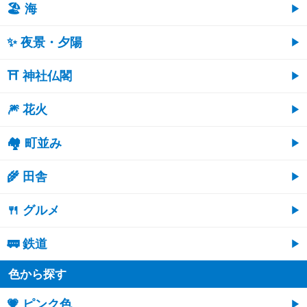
🏖 海
✨ 夜景・夕陽
⛩ 神社仏閣
🎆 花火
🏘 町並み
🌾 田舎
🍴 グルメ
🚃 鉄道
色から探す
💗 ピンク色