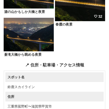
湯の山かもしか大橋と夜景
32
春霞の夜景
蒼滝大橋から眺める夜景
📍 住所・駐車場・アクセス情報
スポット名
鈴鹿スカイライン
住所
三重県菰野町〜滋賀県甲賀市