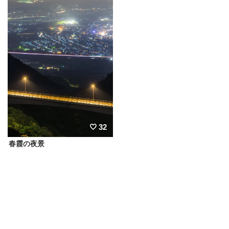
32
春霞の夜景