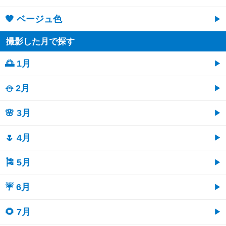
🤎 ベージュ色
撮影した月で探す
🌅 1月
⛄ 2月
🌸 3月
🌷 4月
🎏 5月
☔ 6月
🌻 7月