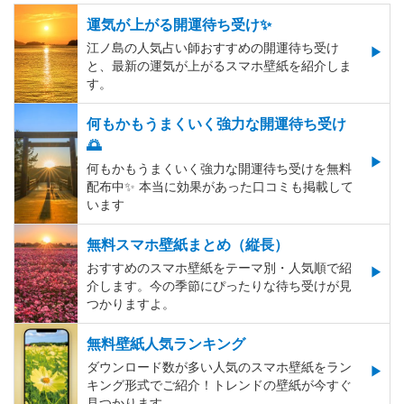
運気が上がる開運待ち受け✨
江ノ島の人気占い師おすすめの開運待ち受け
と、最新の運気が上がるスマホ壁紙を紹介しま
す。
何もかもうまくいく強力な開運待ち受け
🌅
何もかもうまくいく強力な開運待ち受けを無料
配布中✨️ 本当に効果があった口コミも掲載して
います
無料スマホ壁紙まとめ（縦長）
おすすめのスマホ壁紙をテーマ別・人気順で紹
介します。今の季節にぴったりな待ち受けが見
つかりますよ。
無料壁紙人気ランキング
ダウンロード数が多い人気のスマホ壁紙をラン
キング形式でご紹介！トレンドの壁紙が今すぐ
見つかります