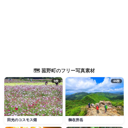
🗺️ 菰野町のフリー写真素材
9枚
44枚
田光のコスモス畑
御在所岳