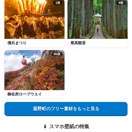
1枚
4枚
僧兵まつり
尾高観音
86枚
御在所ロープウエイ
菰野町のフリー素材をもっと見る
📱 スマホ壁紙の特集