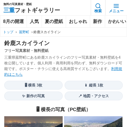
無料の写真素材・壁紙
三重
フォトギャラリー
検索
メニュー
8月の開運
人気
夏の壁紙
おしゃれ
新作
かわいい
トップ
›
菰野町
›
鈴鹿スカイライン
鈴鹿スカイライン
フリー写真素材・無料壁紙
三重県菰野町にある鈴鹿スカイラインのフリー写真素材・無料壁紙を4
枚公開しています。個人利用・商用利用を問わず、無料ダウンロード可
能です。ポスター・チラシに使える高画質サイズもございます。
利用規
約はこちら
🖥️ 横長 3枚
📱 縦長 1枚
✨ 新作の写真
📍 地図・アクセス
🖥️ 横長の写真（PC壁紙）