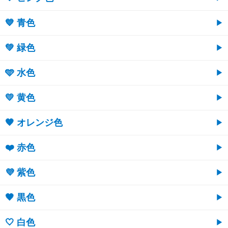
💙 青色
💚 緑色
🩵 水色
💛 黄色
🧡 オレンジ色
❤️ 赤色
💜 紫色
🖤 黒色
🤍 白色