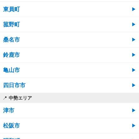
東員町
菰野町
桑名市
鈴鹿市
亀山市
四日市市
中勢エリア
津市
松阪市