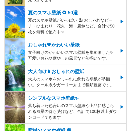
夏のスマホ壁紙 🌻 50選
夏のスマホ壁紙がいっぱい 🏖 おしゃれなビー
チ・ひまわり・花火・海・風鈴など、合計で50
枚を無料で配布中✨
おしゃれ💗かわいい壁紙
女子向けのかわいいスマホ壁紙を集めました✨
可愛いお花や癒やしの風景など勢揃いです。
大人向け📱おしゃれの壁紙
大人のスマホをおしゃれに飾れる壁紙が勢揃
い。クール系やガーリー系まで種類豊富です。
シンプルなスマホ壁紙✨
落ち着いた色合いのスマホ壁紙や上品に感じら
れる風景の待ち受けなど、合計で100枚以上ダウ
ンロードできます
新緑のスマホ壁紙 🟢