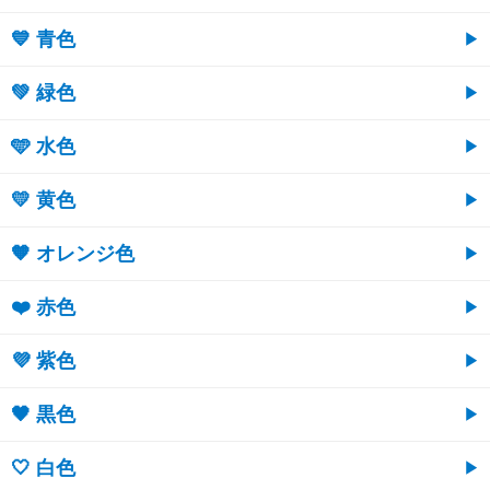
💙 青色
💚 緑色
🩵 水色
💛 黄色
🧡 オレンジ色
❤️ 赤色
💜 紫色
🖤 黒色
🤍 白色