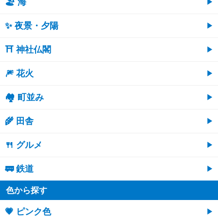
🏖 海
✨ 夜景・夕陽
⛩ 神社仏閣
🎆 花火
🏘 町並み
🌾 田舎
🍴 グルメ
🚃 鉄道
色から探す
💗 ピンク色