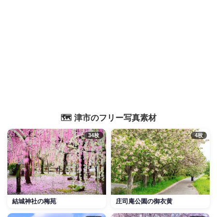
🗺️ 津市のフリー写真素材
34枚
4枚
結城神社の梅苑
庄司庵公園の御衣黄