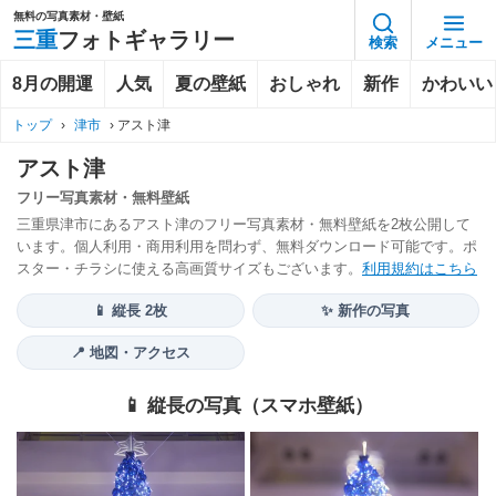
無料の写真素材・壁紙
三重
フォトギャラリー
検索
メニュー
8月の開運
人気
夏の壁紙
おしゃれ
新作
かわいい
トップ
›
津市
›
アスト津
アスト津
フリー写真素材・無料壁紙
三重県津市にあるアスト津のフリー写真素材・無料壁紙を2枚公開して
います。個人利用・商用利用を問わず、無料ダウンロード可能です。ポ
スター・チラシに使える高画質サイズもございます。
利用規約はこちら
📱 縦長 2枚
✨ 新作の写真
📍 地図・アクセス
📱 縦長の写真（スマホ壁紙）