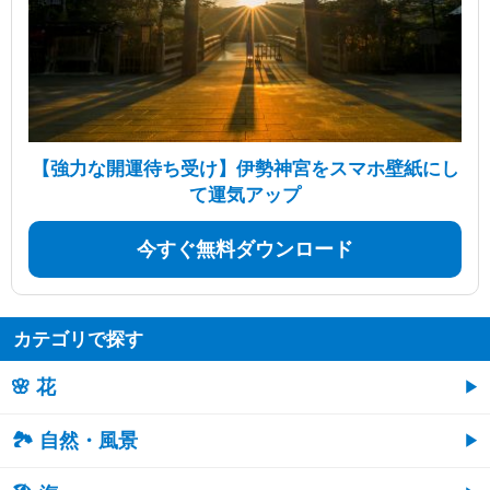
【強力な開運待ち受け】伊勢神宮をスマホ壁紙にし
て運気アップ
今すぐ無料ダウンロード
カテゴリで探す
🌸 花
🏞️ 自然・風景