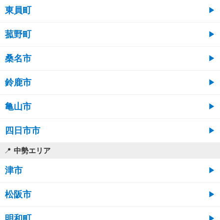
東員町
菰野町
桑名市
鈴鹿市
亀山市
四日市市
中勢エリア
津市
松阪市
明和町