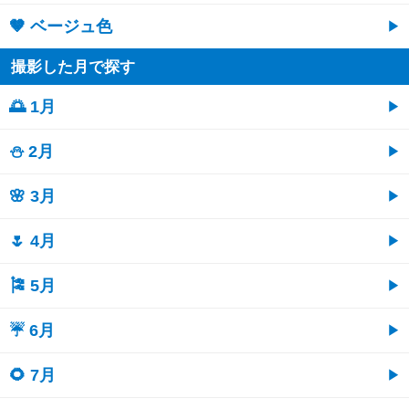
🤎 ベージュ色
撮影した月で探す
🌅 1月
⛄ 2月
🌸 3月
🌷 4月
🎏 5月
☔ 6月
🌻 7月