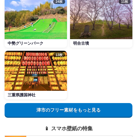
24枚
11枚
中勢グリーンパーク
明合古墳
13枚
三重県護国神社
津市のフリー素材をもっと見る
📱 スマホ壁紙の特集