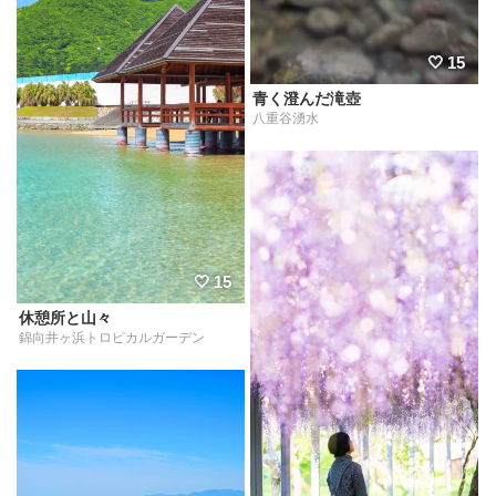
15
青く澄んだ滝壺
八重谷湧水
15
休憩所と山々
錦向井ヶ浜トロピカルガーデン