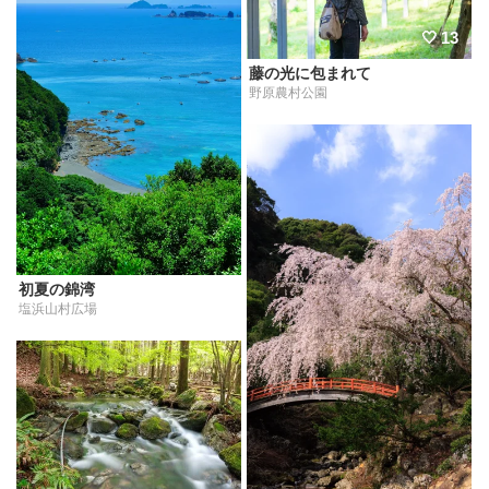
13
藤の光に包まれて
野原農村公園
初夏の錦湾
塩浜山村広場