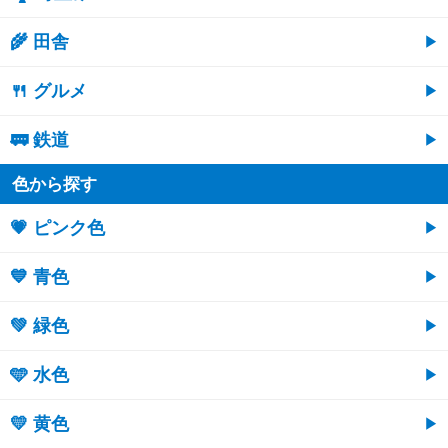
🌾 田舎
🍴 グルメ
🚃 鉄道
色から探す
💗 ピンク色
💙 青色
💚 緑色
🩵 水色
💛 黄色