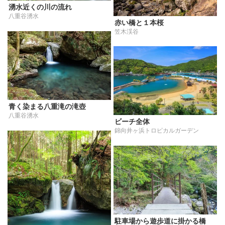
湧水近くの川の流れ
八重谷湧水
赤い橋と１本桜
笠木渓谷
青く染まる八重滝の滝壺
八重谷湧水
ビーチ全体
錦向井ヶ浜トロピカルガーデン
駐車場から遊歩道に掛かる橋