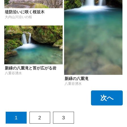
堤防沿いに咲く桜並木
大内山川沿いの桜
新緑の八重滝と苔が広がる岩
八重谷湧水
新緑の八重滝
八重谷湧水
次へ
1
2
3