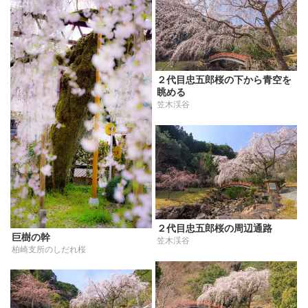
２代目忠五郎桜の下から青空を
眺める
笠木渓谷
２代目忠五郎桜の周辺通路
巨樹の幹
笠木渓谷
柏崎支所のしだれ桜