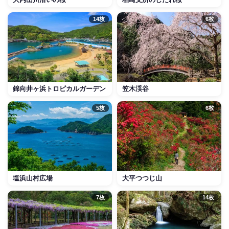
14枚
6枚
錦向井ヶ浜トロピカルガーデン
笠木渓谷
5枚
6枚
塩浜山村広場
大平つつじ山
7枚
14枚