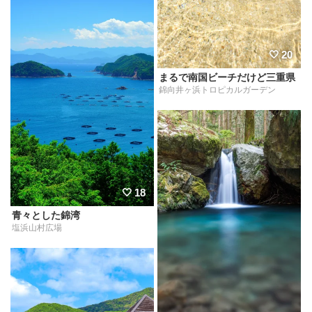
20
まるで南国ビーチだけど三重県
錦向井ヶ浜トロピカルガーデン
18
青々とした錦湾
塩浜山村広場