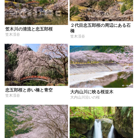
２代目忠五郎桜の周辺にある石
笠木川の清流と忠五郎桜
橋
笠木渓谷
笠木渓谷
忠五郎桜と赤い橋と青空
大内山川に映る桜並木
笠木渓谷
大内山川沿いの桜