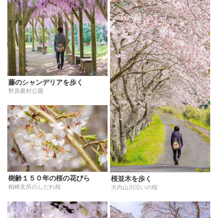
藤のシャンデリアを歩く
野原農村公園
樹齢１５０年の桜の花びら
桜並木を歩く
柏崎支所のしだれ桜
大内山川沿いの桜