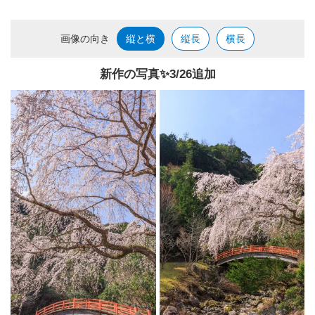
画像の向き
縦と横
縦長
横長
新作の写真✨️3/26追加