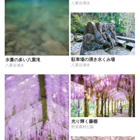
八重谷湧水
駐車場の湧き水くみ場
水量の多い八重滝
八重谷湧水
八重谷湧水
光り輝く藤棚
野原農村公園