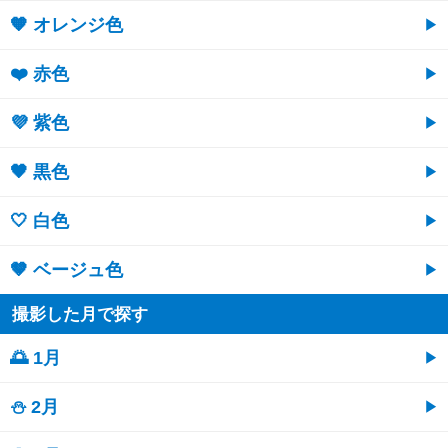
🧡 オレンジ色
❤️ 赤色
💜 紫色
🖤 黒色
🤍 白色
🤎 ベージュ色
撮影した月で探す
🌅 1月
⛄ 2月