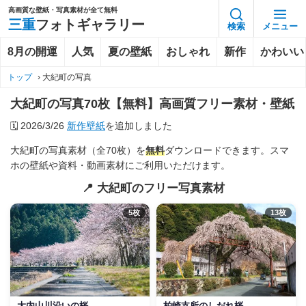
高画質な壁紙・写真素材が全て無料
三重
フォトギャラリー
検索
メニュー
8月の開運
人気
夏の壁紙
おしゃれ
新作
かわいい
トップ
›
大紀町の写真
大紀町の写真70枚【無料】高画質フリー素材・壁紙
🗓️
2026/3/26
新作壁紙
を追加しました
大紀町の写真素材（全70枚）を
無料
ダウンロードできます。スマ
ホの壁紙や資料・動画素材にご利用いただけます。
📍 大紀町のフリー写真素材
5枚
13枚
大内山川沿いの桜
柏崎支所のしだれ桜