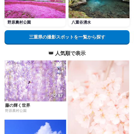
野原農村公園
八重谷湧水
三重県の撮影スポットを一覧から探す
👑 人気順で表示
97
藤の輝く世界
野原農村公園