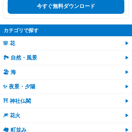
今すぐ無料ダウンロード
カテゴリで探す
🌸 花
🏞️ 自然・風景
🏖 海
✨ 夜景・夕陽
⛩ 神社仏閣
🎆 花火
🏘 町並み