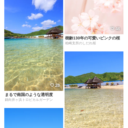
46
樹齢130年の可愛いピンクの桜
柏崎支所のしだれ桜
28
まるで南国のような透明度
錦向井ヶ浜トロピカルガーデン