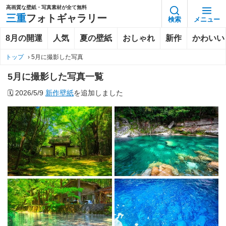
高画質な壁紙・写真素材が全て無料
三重
フォトギャラリー
検索
メニュー
8月の開運
人気
夏の壁紙
おしゃれ
新作
かわいい
トップ
›
5月に撮影した写真
5月に撮影した写真一覧
🗓️
2026/5/9
新作壁紙
を追加しました