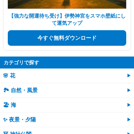
【強力な開運待ち受け】伊勢神宮をスマホ壁紙にし
て運気アップ
今すぐ無料ダウンロード
カテゴリで探す
🌸 花
🏞️ 自然・風景
🏖 海
✨ 夜景・夕陽