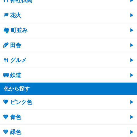
⛩ 神社仏閣
🎆 花火
🏘 町並み
🌾 田舎
🍴 グルメ
🚃 鉄道
色から探す
💗 ピンク色
💙 青色
💚 緑色