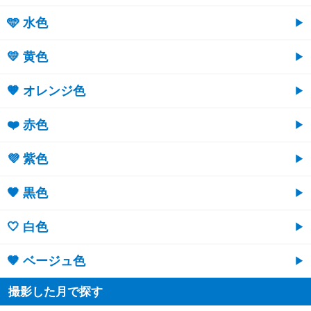
🩵 水色
💛 黄色
🧡 オレンジ色
❤️ 赤色
💜 紫色
🖤 黒色
🤍 白色
🤎 ベージュ色
撮影した月で探す