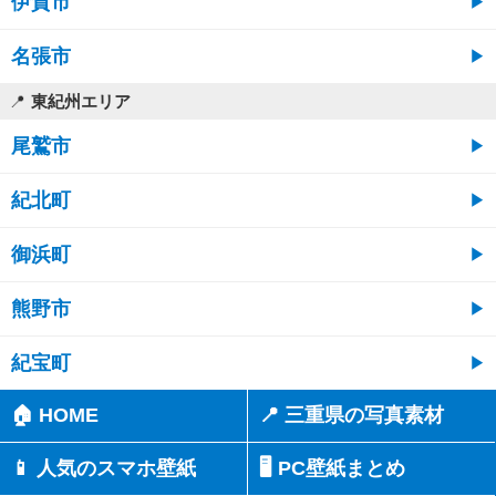
伊賀市
名張市
東紀州エリア
尾鷲市
紀北町
御浜町
熊野市
紀宝町
🏠 HOME
📍 三重県の写真素材
📱 人気のスマホ壁紙
🖥️ PC壁紙まとめ