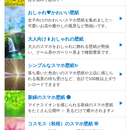
おしゃれ💗かわいい壁紙
女子向けのかわいいスマホ壁紙を集めました✨
可愛いお花や癒やしの風景など勢揃いです。
大人向け📱おしゃれの壁紙
大人のスマホをおしゃれに飾れる壁紙が勢揃
い。クール系やガーリー系まで種類豊富です。
シンプルなスマホ壁紙✨
落ち着いた色合いのスマホ壁紙や上品に感じら
れる風景の待ち受けなど、合計で100枚以上ダウ
ンロードできます
新緑のスマホ壁紙 🟢
マイナスイオンを感じられる新緑のスマホ壁紙
をたくさん公開中 ✨ 見るだけで癒やされます♫
コスモス（秋桜）のスマホ壁紙 🌸