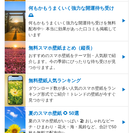
何もかもうまくいく強力な開運待ち受け
🌅
何もかもうまくいく強力な開運待ち受けを無料
配布中✨️ 本当に効果があった口コミも掲載して
います
無料スマホ壁紙まとめ（縦長）
おすすめのスマホ壁紙をテーマ別・人気順で紹
介します。今の季節にぴったりな待ち受けが見
つかりますよ。
無料壁紙人気ランキング
ダウンロード数が多い人気のスマホ壁紙をラン
キング形式でご紹介！トレンドの壁紙が今すぐ
見つかります
夏のスマホ壁紙 🌻 50選
夏のスマホ壁紙がいっぱい 🏖 おしゃれなビー
チ・ひまわり・花火・海・風鈴など、合計で50
枚を無料で配布中✨