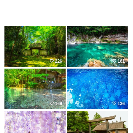
226
181
169
136