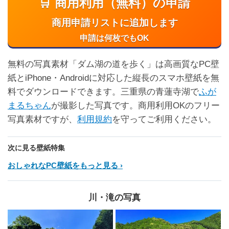
🛒 商用利用（無料）の申請
商用申請リストに追加します
申請は何枚でもOK
無料の写真素材「ダム湖の道を歩く」は高画質なPC壁
紙とiPhone・Androidに対応した縦長のスマホ壁紙を無
料でダウンロードできます。三重県の青蓮寺湖で
ふが
まるちゃん
が撮影した写真です。商用利用OKのフリー
写真素材ですが、
利用規約
を守ってご利用ください。
次に見る壁紙特集
おしゃれなPC壁紙をもっと見る
川・滝の写真