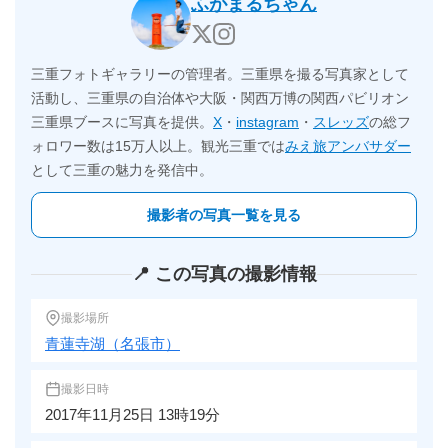
ふがまるちゃん
三重フォトギャラリーの管理者。三重県を撮る写真家として
活動し、三重県の自治体や大阪・関西万博の関西パビリオン
三重県ブースに写真を提供。
X
・
instagram
・
スレッズ
の総フ
ォロワー数は15万人以上。観光三重では
みえ旅アンバサダー
として三重の魅力を発信中。
撮影者の写真一覧を見る
📍 この写真の撮影情報
撮影場所
青蓮寺湖（名張市）
撮影日時
2017年11月25日 13時19分