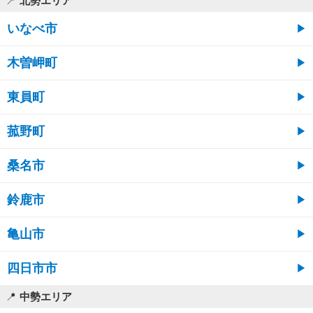
北勢エリア
いなべ市
木曽岬町
東員町
菰野町
桑名市
鈴鹿市
亀山市
四日市市
中勢エリア