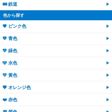
🚃 鉄道
色から探す
💗 ピンク色
💙 青色
💚 緑色
🩵 水色
💛 黄色
🧡 オレンジ色
❤️ 赤色