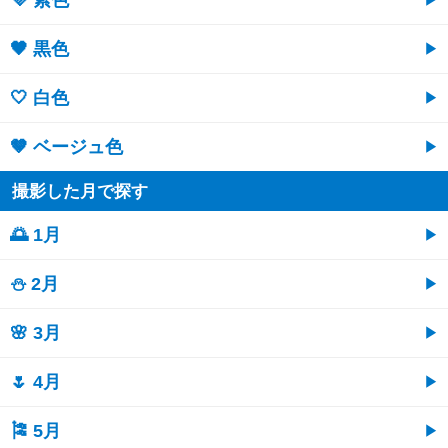
💜 紫色
🖤 黒色
🤍 白色
🤎 ベージュ色
撮影した月で探す
🌅 1月
⛄ 2月
🌸 3月
🌷 4月
🎏 5月