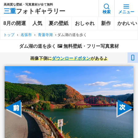
高画質な壁紙・写真素材が全て無料
三重
フォトギャラリー
検索
メニュー
8月の開運
人気
夏の壁紙
おしゃれ
新作
かわいい
トップ
›
名張市
›
青蓮寺湖
›
ダム湖の道を歩く
ダム湖の道を歩く 🖼️ 無料壁紙・フリー写真素材
画像下側に
ダウンロードボタン
があるよ