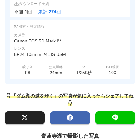
ダウンロード実績
今週 1回
|
累計
274
回
機材・設定情報
カメラ
Canon EOS 5D Mark IV
レンズ
EF24-105mm f/4L IS USM
絞り値
焦点距離
SS
ISO感度
F8
24mm
1/250秒
100
👇 「ダム湖の道を歩く」の写真が気に入ったらシェアしてね
👇
青蓮寺湖で撮影した写真