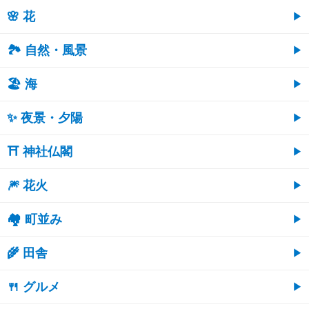
🌸 花
🏞️ 自然・風景
🏖 海
✨ 夜景・夕陽
⛩ 神社仏閣
🎆 花火
🏘 町並み
🌾 田舎
🍴 グルメ