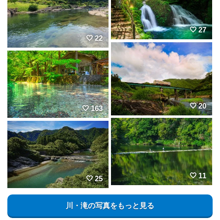
27
22
20
163
11
25
川・滝の写真をもっと見る