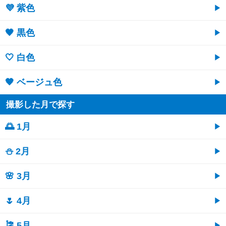
💜 紫色
🖤 黒色
🤍 白色
🤎 ベージュ色
撮影した月で探す
🌅 1月
⛄ 2月
🌸 3月
🌷 4月
🎏 5月