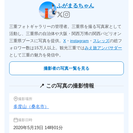
ふがまるちゃん
三重フォトギャラリーの管理者。三重県を撮る写真家として
活動し、三重県の自治体や大阪・関西万博の関西パビリオン
三重県ブースに写真を提供。
X
・
instagram
・
スレッズ
の総フ
ォロワー数は15万人以上。観光三重では
みえ旅アンバサダー
として三重の魅力を発信中。
撮影者の写真一覧を見る
📍 この写真の撮影情報
撮影場所
多度山（桑名市）
撮影日時
2020年5月19日 14時01分