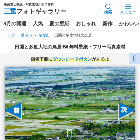
高画質な壁紙・写真素材が全て無料
三重
フォトギャラリー
検索
メニュー
8月の開運
人気
夏の壁紙
おしゃれ
新作
かわいい
トップ
›
桑名市
›
多度山
›
田園と多度大社の鳥居
田園と多度大社の鳥居 🖼️ 無料壁紙・フリー写真素材
画像下側に
ダウンロードボタン
があるよ