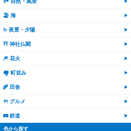
🏞️ 自然・風景
🏖 海
✨ 夜景・夕陽
⛩ 神社仏閣
🎆 花火
🏘 町並み
🌾 田舎
🍴 グルメ
🚃 鉄道
色から探す