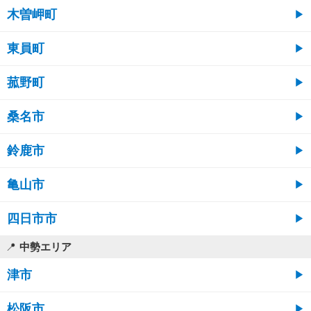
木曽岬町
東員町
菰野町
桑名市
鈴鹿市
亀山市
四日市市
中勢エリア
津市
松阪市