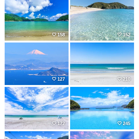
158
152
127
210
172
245