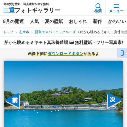
高画質な壁紙・写真素材が全て無料
三重
フォトギャラリー
検索
メニュー
8月の開運
人気
夏の壁紙
おしゃれ
新作
かわいい
トップ
›
志摩市
›
賢島エスパーニャクルーズ
›
船から眺めるミキモト真珠養
船から眺めるミキモト真珠養殖場 🖼️ 無料壁紙・フリー写真素材
画像下側に
ダウンロードボタン
があるよ