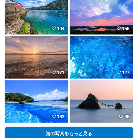
104
155
171
127
163
95
海の写真をもっと見る