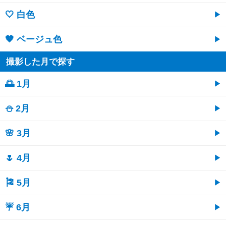
🤍 白色
🤎 ベージュ色
撮影した月で探す
🌅 1月
⛄ 2月
🌸 3月
🌷 4月
🎏 5月
☔ 6月