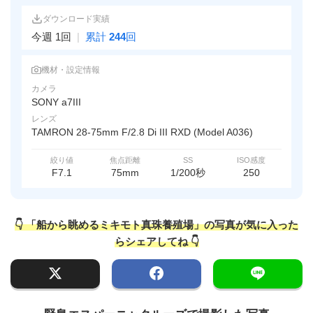
ダウンロード実績
今週 1回
|
累計
244
回
機材・設定情報
カメラ
SONY a7III
レンズ
TAMRON 28-75mm F/2.8 Di III RXD (Model A036)
絞り値
焦点距離
SS
ISO感度
F7.1
75mm
1/200秒
250
👇 「船から眺めるミキモト真珠養殖場」の写真が気に入った
らシェアしてね 👇