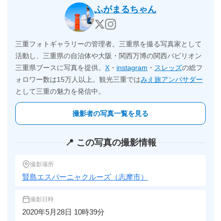
ふがまるちゃん
三重フォトギャラリーの管理者。三重県を撮る写真家として
活動し、三重県の自治体や大阪・関西万博の関西パビリオン
三重県ブースに写真を提供。
X
・
instagram
・
スレッズ
の総フ
ォロワー数は15万人以上。観光三重では
みえ旅アンバサダー
として三重の魅力を発信中。
撮影者の写真一覧を見る
📍 この写真の撮影情報
撮影場所
賢島エスパーニャクルーズ（志摩市）
撮影日時
2020年5月28日 10時39分