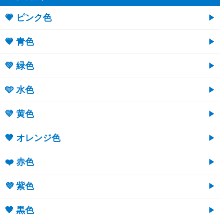
💗 ピンク色
💙 青色
💚 緑色
🩵 水色
💛 黄色
🧡 オレンジ色
❤️ 赤色
💜 紫色
🖤 黒色