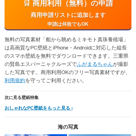
🛒 商用利用（無料）の申請
商用申請リストに追加します
申請は何枚でもOK
無料の写真素材「船から眺めるミキモト真珠養殖場」
は高画質なPC壁紙とiPhone・Androidに対応した縦長
のスマホ壁紙を無料でダウンロードできます。三重県
の賢島エスパーニャクルーズで
ふがまるちゃん
が撮影
した写真です。商用利用OKのフリー写真素材ですが、
利用規約
を守ってご利用ください。
次に見る壁紙特集
おしゃれなPC壁紙をもっと見る
海の写真