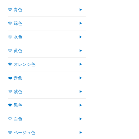
💙 青色
💚 緑色
🩵 水色
💛 黄色
🧡 オレンジ色
❤️ 赤色
💜 紫色
🖤 黒色
🤍 白色
🤎 ベージュ色