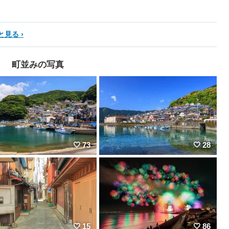
と見る
町並みの写真
73
28
15
86