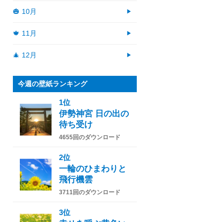
🎃 10月
🍁 11月
🎄 12月
今週の壁紙ランキング
1位
伊勢神宮 日の出の
待ち受け
4655回のダウンロード
2位
一輪のひまわりと
飛行機雲
3711回のダウンロード
3位