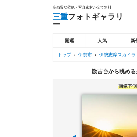
高画質な壁紙・写真素材が全て無料
三重
フォトギャラリ
ー
開運
人気
新
トップ
›
伊勢市
›
伊勢志摩スカイラ
勘吉台から眺める夕
画像下側