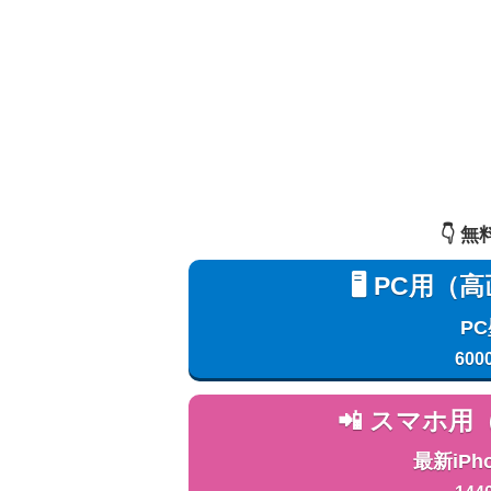
👇️
🖥️ PC
P
600
📲 スマホ
最新iPh