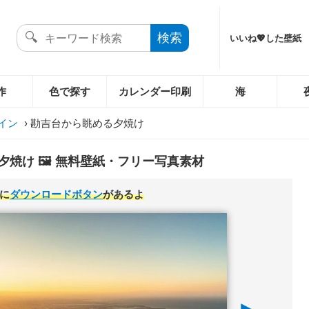
いいね💖した壁紙
作
色で探す
カレンダー印刷
海
イン
›
勘吉台から眺める夕焼け
焼け 🖼️ 無料壁紙・フリー写真素材
に
ダウンロードボタン
があるよ