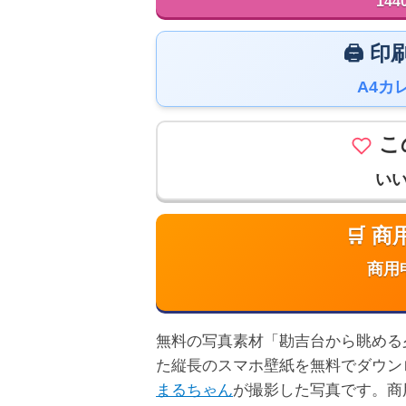
144
🖨️
A4カ
こ
い
🛒 
商用
無料の写真素材「勘吉台から眺める夕焼け
た縦長のスマホ壁紙を無料でダウン
まるちゃん
が撮影した写真です。商