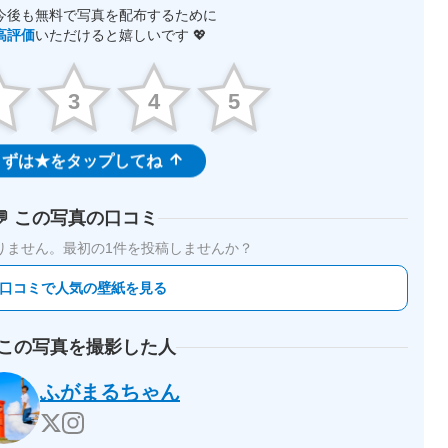
今後も無料で写真を配布するために
高評価
いただけると嬉しいです 💖
2
3
4
5
ずは★をタップしてね
💬 この写真の口コミ
りません。
最初の1件を投稿しませんか？
 口コミで人気の壁紙を見る
 この写真を撮影した人
ふがまるちゃん