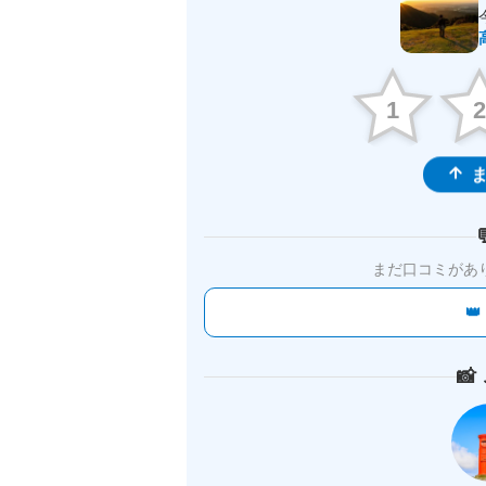
1
ま
まだ口コミがあ

