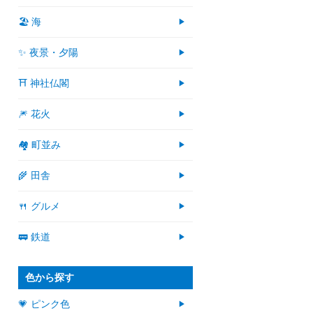
🏖 海
✨ 夜景・夕陽
⛩ 神社仏閣
🎆 花火
🏘 町並み
🌾 田舎
🍴 グルメ
🚃 鉄道
色から探す
💗 ピンク色