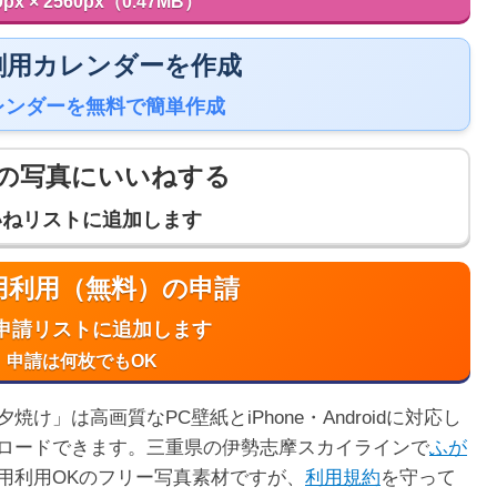
0px × 2560px（0.47MB）
 印刷用カレンダーを作成
レンダーを無料で簡単作成
の写真にいいねする
いねリストに追加します
商用利用（無料）の申請
申請リストに追加します
申請は何枚でもOK
」は高画質なPC壁紙とiPhone・Androidに対応し
ロードできます。三重県の伊勢志摩スカイラインで
ふが
用利用OKのフリー写真素材ですが、
利用規約
を守って