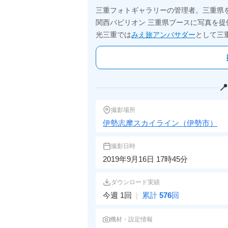
三重フォトギャラリーの管理者。三重県
関西パビリオン 三重県ブースに写真を提
光三重では
みえ旅アンバサダー
として三

撮影場所
伊勢志摩スカイライン（伊勢市）
撮影日時
2019年9月16日 17時45分
ダウンロード実績
今週 1回
|
累計
576
回
機材・設定情報