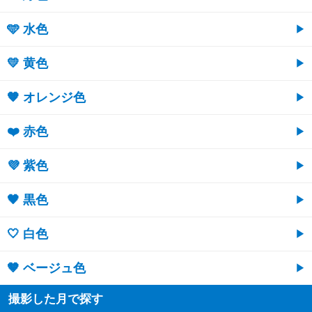
🩵 水色
💛 黄色
🧡 オレンジ色
❤️ 赤色
💜 紫色
🖤 黒色
🤍 白色
🤎 ベージュ色
撮影した月で探す