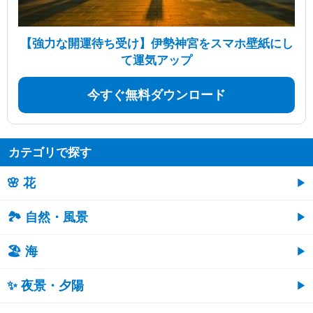
【強力な開運待ち受け】伊勢神宮をスマホ壁紙にし
て運気アップ
今すぐ無料ダウンロード
カテゴリで探す
🌸 花
🏞️ 自然・風景
🏖 海
✨ 夜景・夕陽