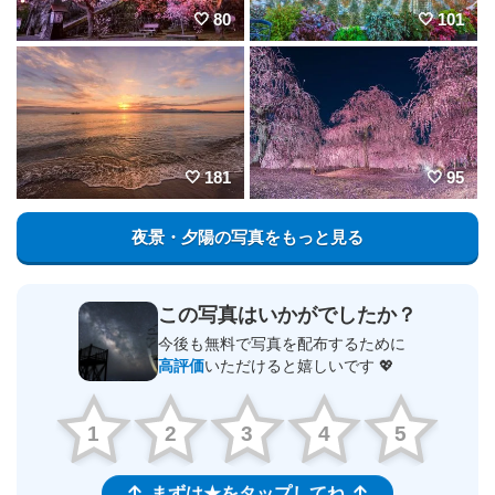
80
101
181
95
夜景・夕陽の写真をもっと見る
この写真はいかがでしたか？
今後も無料で写真を配布するために
高評価
いただけると嬉しいです 💖
1
2
3
4
5