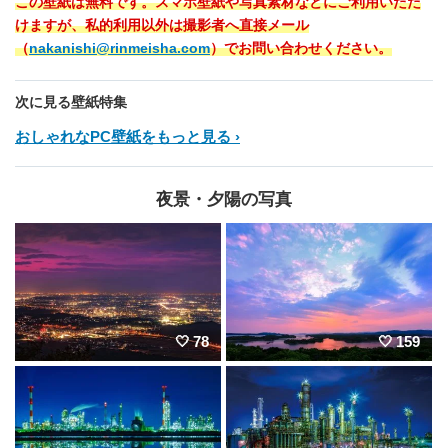
この壁紙は無料です。スマホ壁紙や写真素材などにご利用いただ
けますが、私的利用以外は撮影者へ直接メール
（
nakanishi@rinmeisha.com
）でお問い合わせください。
次に見る壁紙特集
おしゃれなPC壁紙をもっと見る
夜景・夕陽の写真
78
159