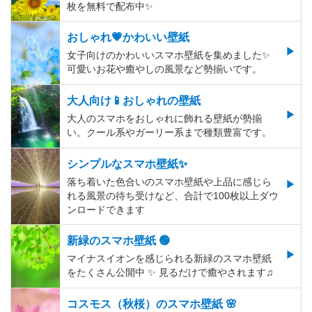
枚を無料で配布中✨
おしゃれ💗かわいい壁紙
女子向けのかわいいスマホ壁紙を集めました✨
可愛いお花や癒やしの風景など勢揃いです。
大人向け📱おしゃれの壁紙
大人のスマホをおしゃれに飾れる壁紙が勢揃
い。クール系やガーリー系まで種類豊富です。
シンプルなスマホ壁紙✨
落ち着いた色合いのスマホ壁紙や上品に感じら
れる風景の待ち受けなど、合計で100枚以上ダウ
ンロードできます
新緑のスマホ壁紙 🟢
マイナスイオンを感じられる新緑のスマホ壁紙
をたくさん公開中 ✨ 見るだけで癒やされます♫
コスモス（秋桜）のスマホ壁紙 🌸