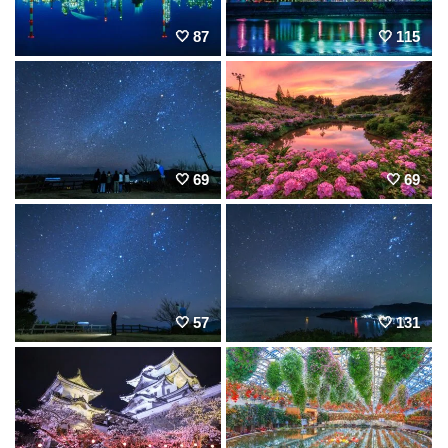
87
115
69
69
57
131