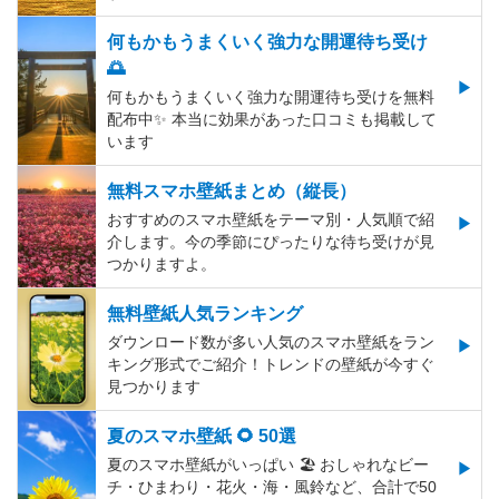
何もかもうまくいく強力な開運待ち受け
🌅
何もかもうまくいく強力な開運待ち受けを無料
配布中✨️ 本当に効果があった口コミも掲載して
います
無料スマホ壁紙まとめ（縦長）
おすすめのスマホ壁紙をテーマ別・人気順で紹
介します。今の季節にぴったりな待ち受けが見
つかりますよ。
無料壁紙人気ランキング
ダウンロード数が多い人気のスマホ壁紙をラン
キング形式でご紹介！トレンドの壁紙が今すぐ
見つかります
夏のスマホ壁紙 🌻 50選
夏のスマホ壁紙がいっぱい 🏖 おしゃれなビー
チ・ひまわり・花火・海・風鈴など、合計で50