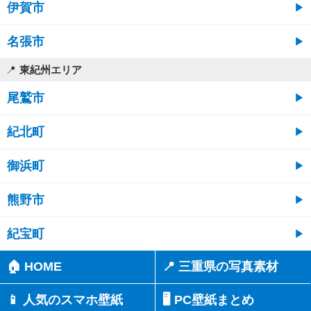
伊賀市
名張市
東紀州エリア
尾鷲市
紀北町
御浜町
熊野市
紀宝町
🏠 HOME
📍 三重県の写真素材
📱 人気のスマホ壁紙
🖥️ PC壁紙まとめ