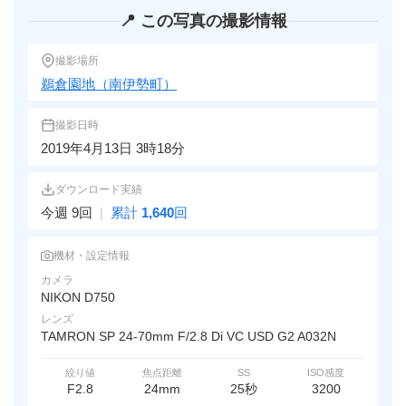
📍 この写真の撮影情報
撮影場所
鵜倉園地（南伊勢町）
撮影日時
2019年4月13日 3時18分
ダウンロード実績
今週 9回
|
累計
1,640
回
機材・設定情報
カメラ
NIKON D750
レンズ
TAMRON SP 24-70mm F/2.8 Di VC USD G2 A032N
絞り値
焦点距離
SS
ISO感度
F2.8
24mm
25秒
3200