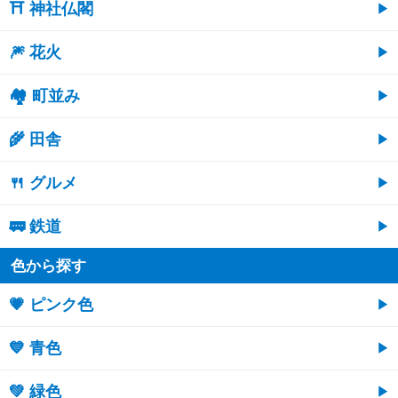
⛩ 神社仏閣
🎆 花火
🏘 町並み
🌾 田舎
🍴 グルメ
🚃 鉄道
色から探す
💗 ピンク色
💙 青色
💚 緑色