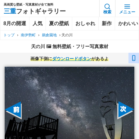
高画質な壁紙・写真素材が全て無料
三重
フォトギャラリー
検索
メニュー
8月の開運
人気
夏の壁紙
おしゃれ
新作
かわいい
トップ
›
南伊勢町
›
鵜倉園地
›
天の川
天の川 🖼️ 無料壁紙・フリー写真素材
画像下側に
ダウンロードボタン
があるよ