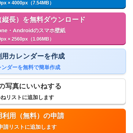
0px × 4000px（7.54MB）
用（縦長）を無料ダウンロード
one・Androidのスマホ壁紙
0px × 2560px（1.06MB）
 印刷用カレンダーを作成
レンダーを無料で簡単作成
の写真にいいねする
いねリストに追加します
商用利用（無料）の申請
申請リストに追加します