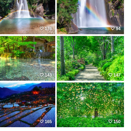
176
94
143
147
165
150