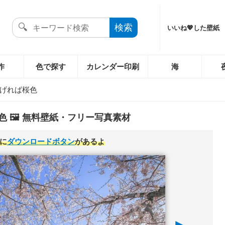
いいね💖した壁紙
作
色で探す
カレンダー印刷
海
げれば桜色
 🖼️ 無料壁紙・フリー写真素材
に
ダウンロードボタン
があるよ