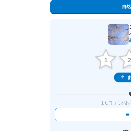
自然
1
ま
まだ口コミがあ
