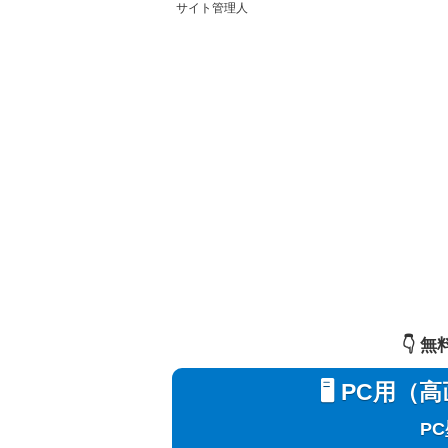
サイト管理人
👇️
🖥️ PC
P