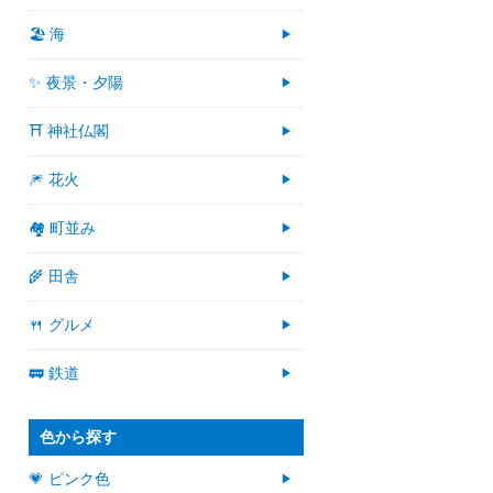
🏖 海
✨ 夜景・夕陽
⛩ 神社仏閣
🎆 花火
🏘 町並み
🌾 田舎
🍴 グルメ
🚃 鉄道
色から探す
💗 ピンク色