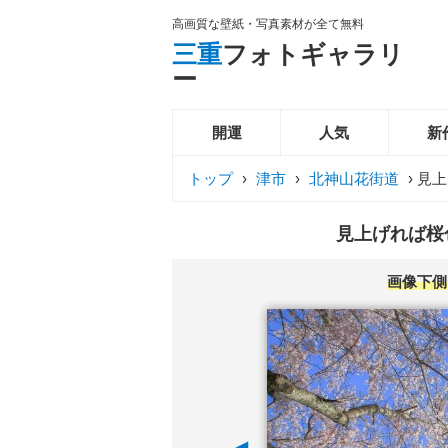
高画質な壁紙・写真素材が全て無料
三重
フォトギャラリ
ー
開運
人気
新
トップ
›
津市
›
北神山花街道
›
見上
見上げれば桜色
画像下側