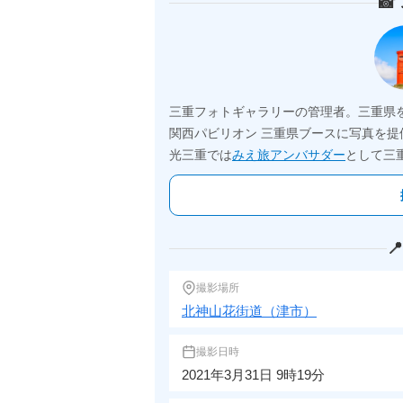

三重フォトギャラリーの管理者。三重県
関西パビリオン 三重県ブースに写真を提
光三重では
みえ旅アンバサダー
として三

撮影場所
北神山花街道（津市）
撮影日時
2021年3月31日 9時19分