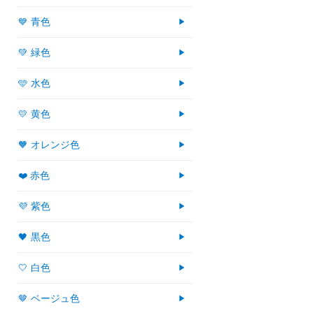
💙 青色
💚 緑色
🩵 水色
💛 黄色
🧡 オレンジ色
❤️ 赤色
💜 紫色
🖤 黒色
🤍 白色
🤎 ベージュ色