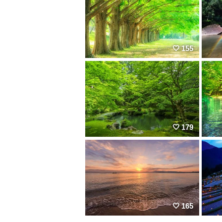
155
179
165