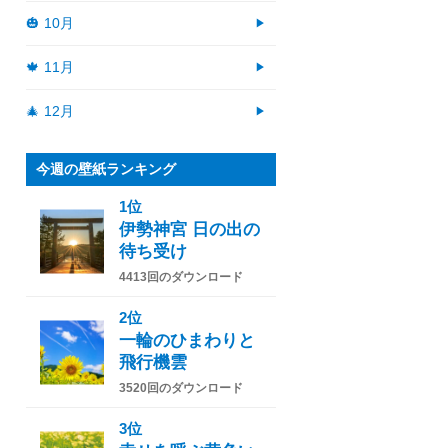
🎃 10月
🍁 11月
🎄 12月
今週の壁紙ランキング
1位
伊勢神宮 日の出の
待ち受け
4413回のダウンロード
2位
一輪のひまわりと
飛行機雲
3520回のダウンロード
3位