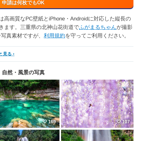
申請は何枚でもOK
質なPC壁紙とiPhone・Androidに対応した縦長の
きます。三重県の北神山花街道で
ふがまるちゃん
が撮影
ー写真素材ですが、
利用規約
を守ってご利用ください。
と見る
自然・風景の写真
169
107