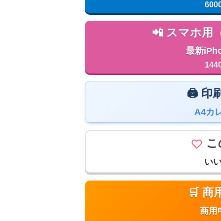
600
📲 スマホ
最新iPh
144
🖨️
A4カ
こ
い
🛒 
商用