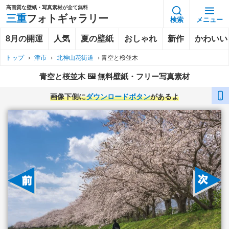
高画質な壁紙・写真素材が全て無料
三重
フォトギャラリー
検索
メニュー
8月の開運
人気
夏の壁紙
おしゃれ
新作
かわいい
トップ
›
津市
›
北神山花街道
›
青空と桜並木
青空と桜並木 🖼️ 無料壁紙・フリー写真素材
画像下側に
ダウンロードボタン
があるよ