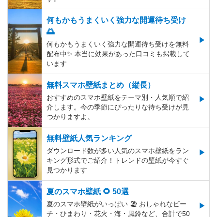
何もかもうまくいく強力な開運待ち受け
🌅
何もかもうまくいく強力な開運待ち受けを無料
配布中✨️ 本当に効果があった口コミも掲載して
います
無料スマホ壁紙まとめ（縦長）
おすすめのスマホ壁紙をテーマ別・人気順で紹
介します。今の季節にぴったりな待ち受けが見
つかりますよ。
無料壁紙人気ランキング
ダウンロード数が多い人気のスマホ壁紙をラン
キング形式でご紹介！トレンドの壁紙が今すぐ
見つかります
夏のスマホ壁紙 🌻 50選
夏のスマホ壁紙がいっぱい 🏖 おしゃれなビー
チ・ひまわり・花火・海・風鈴など、合計で50