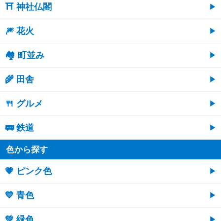
⛩ 神社仏閣
🎆 花火
🏘 町並み
🌾 田舎
🍴 グルメ
🚃 鉄道
色から探す
💗 ピンク色
💙 青色
💚 緑色