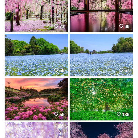
71
88
58
57
58
138