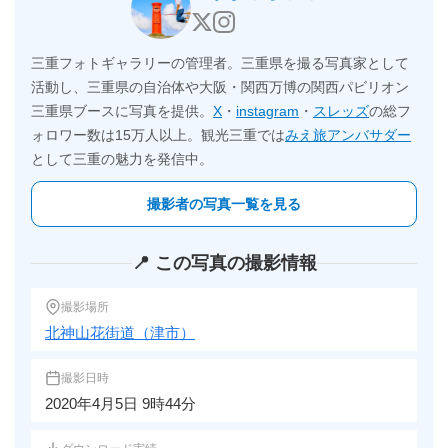
三重フォトギャラリーの管理者。三重県を撮る写真家として
活動し、三重県の自治体や大阪・関西万博の関西パビリオン
三重県ブースに写真を提供。
X
・
instagram
・
スレッズ
の総フ
ォロワー数は15万人以上。観光三重では
みえ旅アンバサダー
として三重の魅力を発信中。
撮影者の写真一覧を見る
📍 この写真の撮影情報
撮影場所
北神山花街道（津市）
撮影日時
2020年4月5日 9時44分