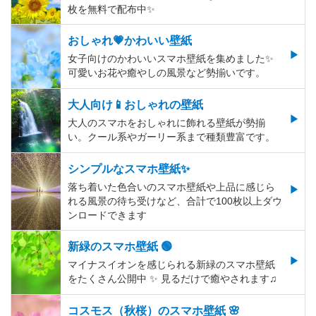
枚を無料で配布中✨
おしゃれ💗かわいい壁紙
女子向けのかわいいスマホ壁紙を集めました✨
可愛いお花や癒やしの風景など勢揃いです。
大人向け📱おしゃれの壁紙
大人のスマホをおしゃれに飾れる壁紙が勢揃
い。クール系やガーリー系まで種類豊富です。
シンプルなスマホ壁紙✨
落ち着いた色合いのスマホ壁紙や上品に感じら
れる風景の待ち受けなど、合計で100枚以上ダウ
ンロードできます
新緑のスマホ壁紙 🟢
マイナスイオンを感じられる新緑のスマホ壁紙
をたくさん公開中 ✨ 見るだけで癒やされます♫
コスモス（秋桜）のスマホ壁紙 🌸