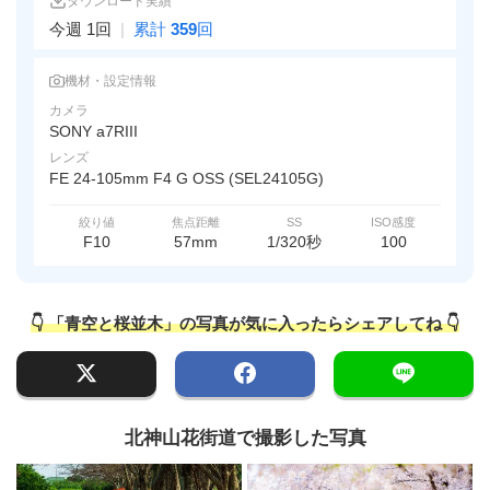
ダウンロード実績
今週 1回
|
累計
359
回
機材・設定情報
カメラ
SONY a7RIII
レンズ
FE 24-105mm F4 G OSS (SEL24105G)
絞り値
焦点距離
SS
ISO感度
F10
57mm
1/320秒
100
👇 「青空と桜並木」の写真が気に入ったらシェアしてね 👇
北神山花街道で撮影した写真