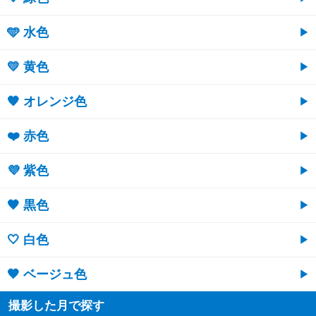
🩵 水色
💛 黄色
🧡 オレンジ色
❤️ 赤色
💜 紫色
🖤 黒色
🤍 白色
🤎 ベージュ色
撮影した月で探す