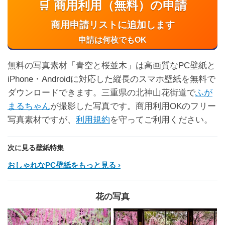
🛒 商用利用（無料）の申請
商用申請リストに追加します
申請は何枚でもOK
無料の写真素材「青空と桜並木」は高画質なPC壁紙と
iPhone・Androidに対応した縦長のスマホ壁紙を無料で
ダウンロードできます。三重県の北神山花街道で
ふが
まるちゃん
が撮影した写真です。商用利用OKのフリー
写真素材ですが、
利用規約
を守ってご利用ください。
次に見る壁紙特集
おしゃれなPC壁紙をもっと見る
花の写真