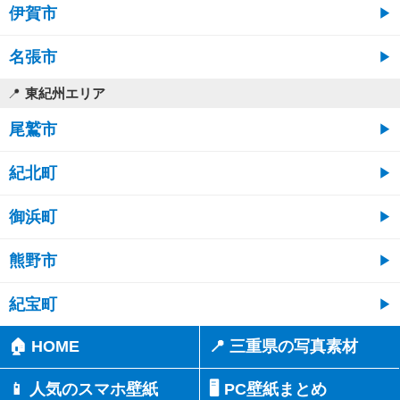
伊賀市
名張市
東紀州エリア
尾鷲市
紀北町
御浜町
熊野市
紀宝町
🏠 HOME
📍 三重県の写真素材
📱 人気のスマホ壁紙
🖥️ PC壁紙まとめ