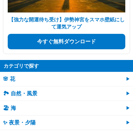
【強力な開運待ち受け】伊勢神宮をスマホ壁紙にし
て運気アップ
今すぐ無料ダウンロード
カテゴリで探す
🌸 花
🏞️ 自然・風景
🏖 海
✨ 夜景・夕陽