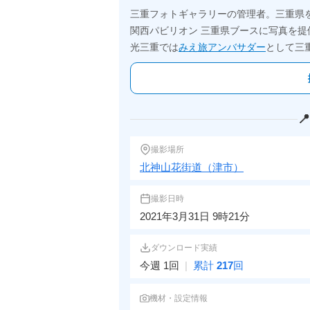
三重フォトギャラリーの管理者。三重県
関西パビリオン 三重県ブースに写真を提
光三重では
みえ旅アンバサダー
として三

撮影場所
北神山花街道（津市）
撮影日時
2021年3月31日 9時21分
ダウンロード実績
今週 1回
|
累計
217
回
機材・設定情報