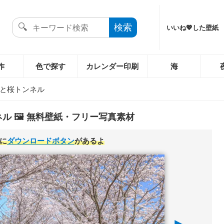
いいね💖した壁紙
作
色で探す
カレンダー印刷
海
と桜トンネル
ル 🖼️ 無料壁紙・フリー写真素材
に
ダウンロードボタン
があるよ