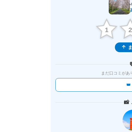
1
ま
まだ口コミがあ

