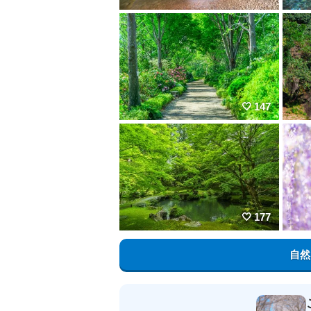
147
177
自然