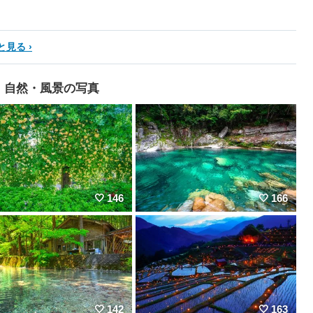
と見る
自然・風景の写真
146
166
142
163