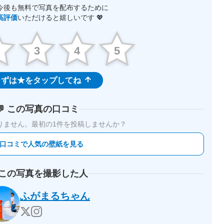
今後も無料で写真を配布するために
高評価
いただけると嬉しいです 💖
2
3
4
5
ずは★をタップしてね
💬 この写真の口コミ
りません。
最初の1件を投稿しませんか？
 口コミで人気の壁紙を見る
 この写真を撮影した人
ふがまるちゃん