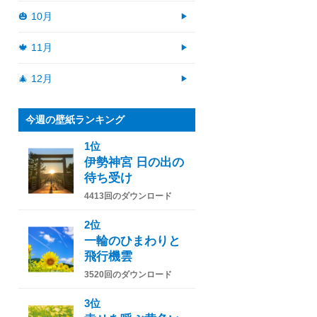
🎃 10月
🍁 11月
🎄 12月
今週の壁紙ランキング
1位
伊勢神宮 日の出の
待ち受け
4413回のダウンロード
2位
一輪のひまわりと
飛行機雲
3520回のダウンロード
3位