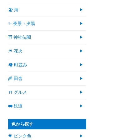
🏖 海
✨ 夜景・夕陽
⛩ 神社仏閣
🎆 花火
🏘 町並み
🌾 田舎
🍴 グルメ
🚃 鉄道
色から探す
💗 ピンク色