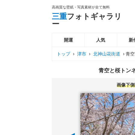
高画質な壁紙・写真素材が全て無料
三重
フォトギャラリ
ー
開運
人気
新
トップ
›
津市
›
北神山花街道
›
青空
青空と桜トンネ
画像下側