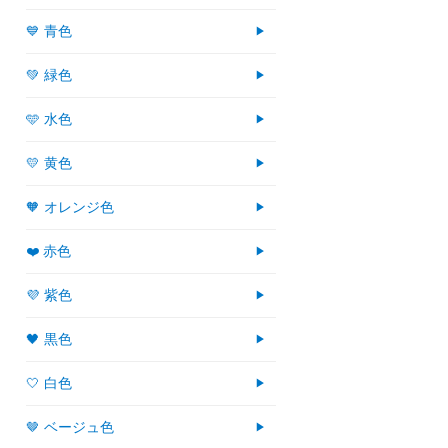
💙 青色
💚 緑色
🩵 水色
💛 黄色
🧡 オレンジ色
❤️ 赤色
💜 紫色
🖤 黒色
🤍 白色
🤎 ベージュ色