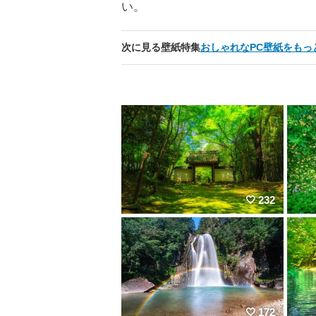
い。
次に見る壁紙特集
おしゃれなPC壁紙をもっ
232
172