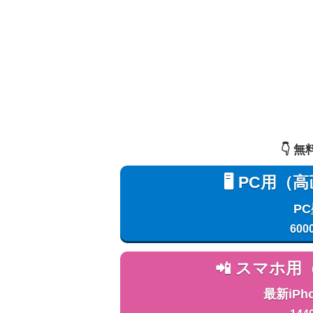
👇️
🖥️ PC
P
600
📲 スマホ
最新iPh