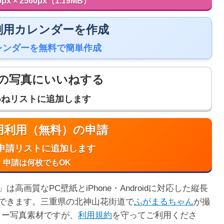
0px × 2560px（1.19MB）
 印刷用カレンダーを作成
レンダーを無料で簡単作成
の写真にいいねする
いねリストに追加します
商用利用（無料）の申請
申請リストに追加します
申請は何枚でもOK
画質なPC壁紙とiPhone・Androidに対応した縦長
できます。三重県の北神山花街道で
ふがまるちゃん
が撮
リー写真素材ですが、
利用規約
を守ってご利用くださ