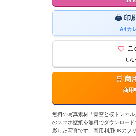
144
🖨️
A4カ
こ
い
🛒 
商用
無料の写真素材「青空と桜トンネル」は高
のスマホ壁紙を無料でダウンロード
影した写真です。商用利用OKのフ