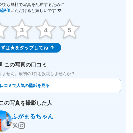
今後も無料で写真を配布するために
高評価
いただけると嬉しいです 💖
2
3
4
5
ずは★をタップしてね
💬 この写真の口コミ
りません。
最初の1件を投稿しませんか？
 口コミで人気の壁紙を見る
 この写真を撮影した人
ふがまるちゃん