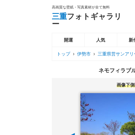
高画質な壁紙・写真素材が全て無料
三重
フォトギャラリ
ー
開運
人気
新
トップ
›
伊勢市
›
三重県営サンアリ
ネモフィラブル
画像下側