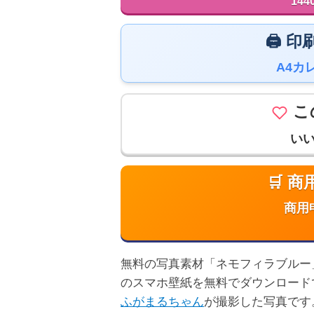
144
🖨️
A4カ
こ
い
🛒 
商用
無料の写真素材「ネモフィラブルー」は高
のスマホ壁紙を無料でダウンロード
ふがまるちゃん
が撮影した写真です