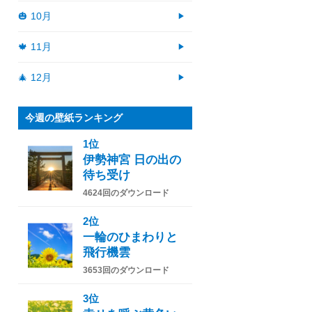
🎃 10月
🍁 11月
🎄 12月
今週の壁紙ランキング
1位
伊勢神宮 日の出の
待ち受け
4624回のダウンロード
2位
一輪のひまわりと
飛行機雲
3653回のダウンロード
3位