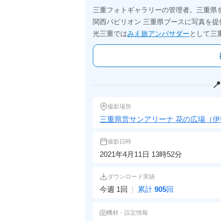
三重フォトギャラリーの管理者。三重県
関西パビリオン 三重県ブースに写真を提
光三重では
みえ旅アンバサダー
として三

撮影場所
三重県営サンアリーナ 花の広場（伊
撮影日時
2021年4月11日 13時52分
ダウンロード実績
今週 1回
|
累計
905
回
機材・設定情報