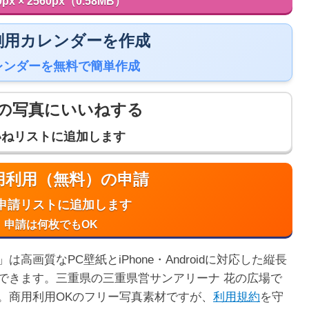
0px × 2560px（0.58MB）
 印刷用カレンダーを作成
レンダーを無料で簡単作成
の写真にいいねする
いねリストに追加します
商用利用（無料）の申請
申請リストに追加します
申請は何枚でもOK
画質なPC壁紙とiPhone・Androidに対応した縦長
できます。三重県の三重県営サンアリーナ 花の広場で
。商用利用OKのフリー写真素材ですが、
利用規約
を守