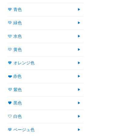
💙 青色
💚 緑色
🩵 水色
💛 黄色
🧡 オレンジ色
❤️ 赤色
💜 紫色
🖤 黒色
🤍 白色
🤎 ベージュ色