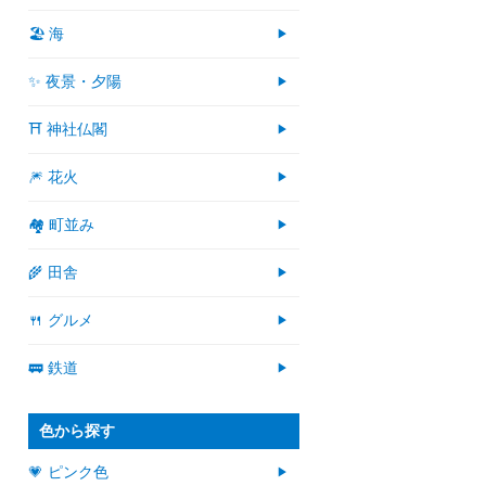
🏖 海
✨ 夜景・夕陽
⛩ 神社仏閣
🎆 花火
🏘 町並み
🌾 田舎
🍴 グルメ
🚃 鉄道
色から探す
💗 ピンク色