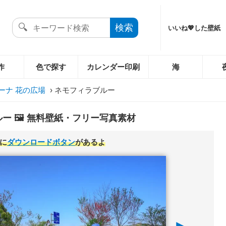
いいね💖した壁紙
作
色で探す
カレンダー印刷
海
ーナ 花の広場
›
ネモフィラブルー
ー 🖼️ 無料壁紙・フリー写真素材
に
ダウンロードボタン
があるよ