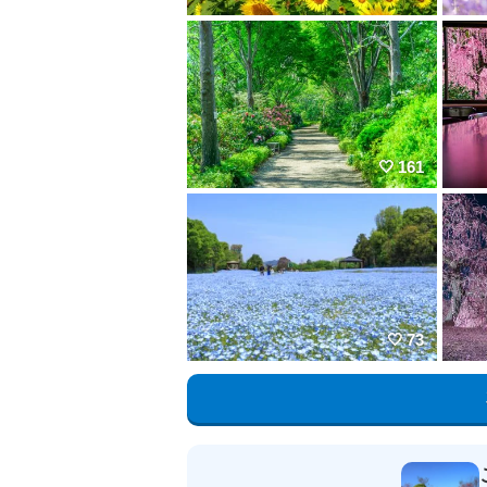
161
73