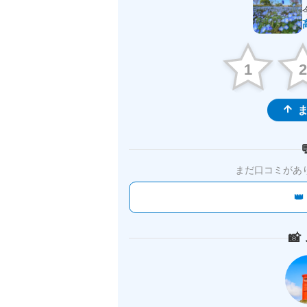
1
ま
まだ口コミがあ

