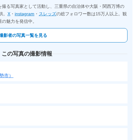
を撮る写真家として活動し、三重県の自治体や大阪・関西万博の
供。
X
・
instagram
・
スレッズ
の総フォロワー数は15万人以上。観
重の魅力を発信中。
撮影者の写真一覧を見る
 この写真の撮影情報
勢市）