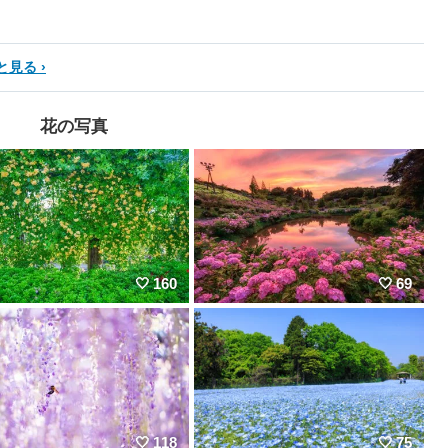
と見る
花の写真
160
69
118
75