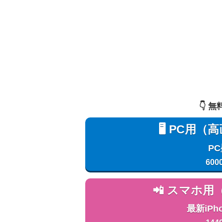
👇️
🖥️ PC
P
600
📲 スマホ
最新iPh