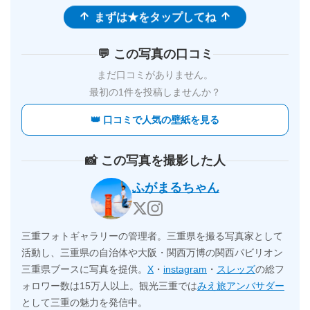
まずは★をタップしてね
💬 この写真の口コミ
まだ口コミがありません。
最初の1件を投稿しませんか？
👑 口コミで人気の壁紙を見る
📸 この写真を撮影した人
ふがまるちゃん
三重フォトギャラリーの管理者。三重県を撮る写真家として
活動し、三重県の自治体や大阪・関西万博の関西パビリオン
三重県ブースに写真を提供。
X
・
instagram
・
スレッズ
の総フ
ォロワー数は15万人以上。観光三重では
みえ旅アンバサダー
として三重の魅力を発信中。