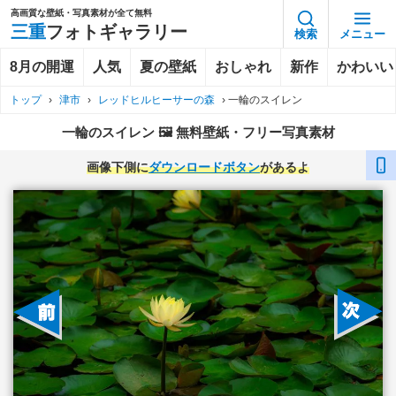
高画質な壁紙・写真素材が全て無料
三重
フォトギャラリー
検索
メニュー
8月の開運
人気
夏の壁紙
おしゃれ
新作
かわいい
トップ
›
津市
›
レッドヒルヒーサーの森
›
一輪のスイレン
一輪のスイレン 🖼️ 無料壁紙・フリー写真素材
画像下側に
ダウンロードボタン
があるよ