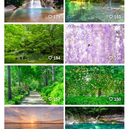
179
161
184
106
157
150