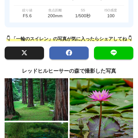
絞り値
焦点距離
SS
ISO感度
F5.6
200mm
1/500秒
100
👇 「一輪のスイレン」の写真が気に入ったらシェアしてね 👇
レッドヒルヒーサーの森で撮影した写真