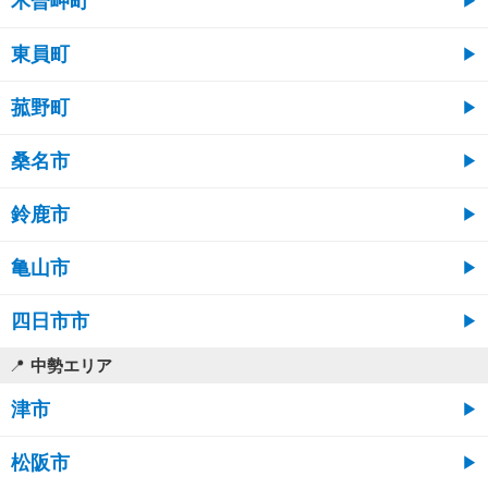
木曽岬町
東員町
菰野町
桑名市
鈴鹿市
亀山市
四日市市
中勢エリア
津市
松阪市