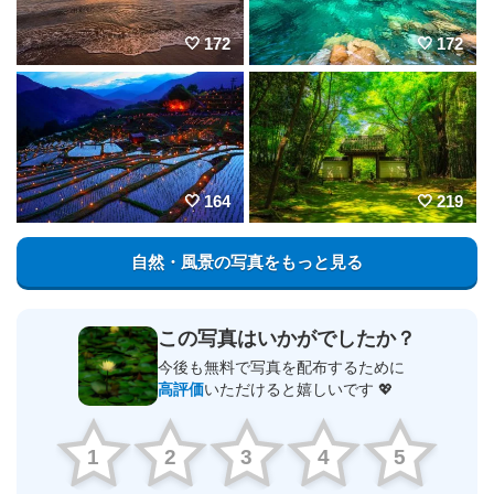
172
172
164
219
自然・風景の写真をもっと見る
この写真はいかがでしたか？
今後も無料で写真を配布するために
高評価
いただけると嬉しいです 💖
1
2
3
4
5