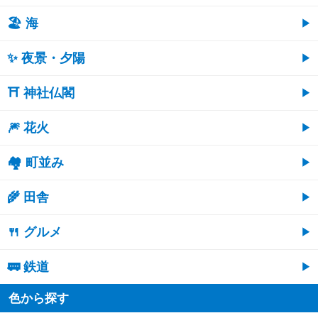
🏖 海
✨ 夜景・夕陽
⛩ 神社仏閣
🎆 花火
🏘 町並み
🌾 田舎
🍴 グルメ
🚃 鉄道
色から探す