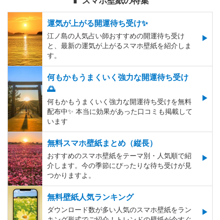
📱 スマホ壁紙の特集
運気が上がる開運待ち受け✨
江ノ島の人気占い師おすすめの開運待ち受け
と、最新の運気が上がるスマホ壁紙を紹介しま
す。
何もかもうまくいく強力な開運待ち受け
🌅
何もかもうまくいく強力な開運待ち受けを無料
配布中✨️ 本当に効果があった口コミも掲載して
います
無料スマホ壁紙まとめ（縦長）
おすすめのスマホ壁紙をテーマ別・人気順で紹
介します。今の季節にぴったりな待ち受けが見
つかりますよ。
無料壁紙人気ランキング
ダウンロード数が多い人気のスマホ壁紙をラン
キング形式でご紹介！トレンドの壁紙が今すぐ