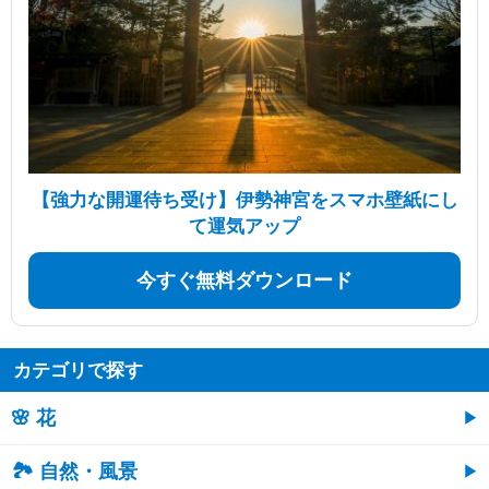
【強力な開運待ち受け】伊勢神宮をスマホ壁紙にし
て運気アップ
今すぐ無料ダウンロード
カテゴリで探す
🌸 花
🏞️ 自然・風景