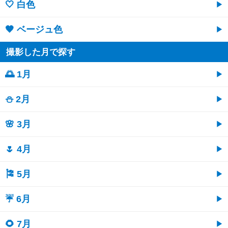
🤍 白色
🤎 ベージュ色
撮影した月で探す
🌅 1月
⛄ 2月
🌸 3月
🌷 4月
🎏 5月
☔ 6月
🌻 7月