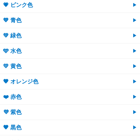
💗 ピンク色
💙 青色
💚 緑色
🩵 水色
💛 黄色
🧡 オレンジ色
❤️ 赤色
💜 紫色
🖤 黒色