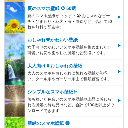
夏のスマホ壁紙 🌻 50選
夏のスマホ壁紙がいっぱい 🏖 おしゃれなビー
チ・ひまわり・花火・海・風鈴など、合計で50
枚を無料で配布中✨
おしゃれ💗かわいい壁紙
女子向けのかわいいスマホ壁紙を集めました✨
可愛いお花や癒やしの風景など勢揃いです。
大人向け📱おしゃれの壁紙
大人のスマホをおしゃれに飾れる壁紙が勢揃
い。クール系やガーリー系まで種類豊富です。
シンプルなスマホ壁紙✨
落ち着いた色合いのスマホ壁紙や上品に感じら
れる風景の待ち受けなど、合計で100枚以上ダウ
ンロードできます
新緑のスマホ壁紙 🟢