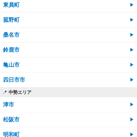
東員町
菰野町
桑名市
鈴鹿市
亀山市
四日市市
中勢エリア
津市
松阪市
明和町