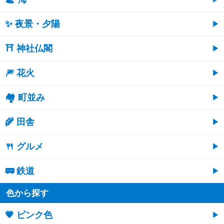
✨ 夜景・夕陽
⛩ 神社仏閣
🎆 花火
🏘 町並み
🌾 田舎
🍴 グルメ
🚃 鉄道
色から探す
💗 ピンク色