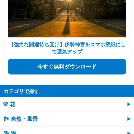
【強力な開運待ち受け】伊勢神宮をスマホ壁紙にし
て運気アップ
今すぐ無料ダウンロード
カテゴリで探す
🌸 花
🏞️ 自然・風景
🏖 海