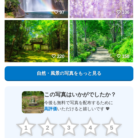
97
106
220
158
自然・風景の写真をもっと見る
この写真はいかがでしたか？
今後も無料で写真を配布するために
高評価
いただけると嬉しいです 💖
1
2
3
4
5