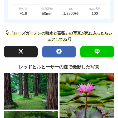
絞り値
焦点距離
SS
ISO感度
F1.8
50mm
1/2500秒
100
👇 「ローズガーデンの噴水と薔薇」の写真が気に入ったらシ
ェアしてね 👇
レッドヒルヒーサーの森で撮影した写真