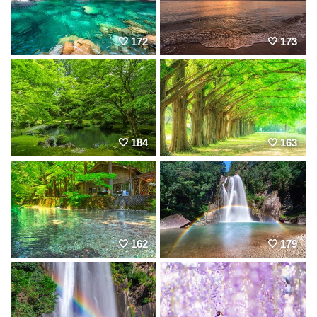
172
173
184
163
162
179