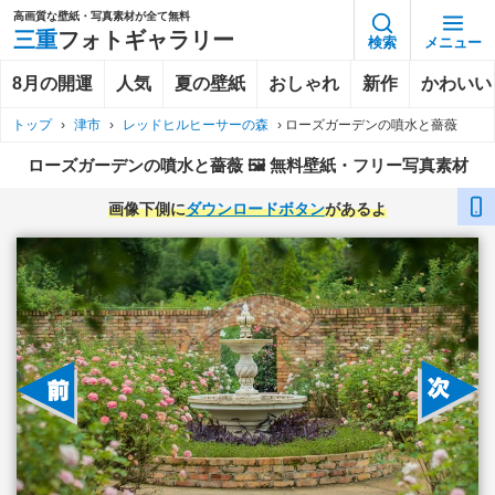
高画質な壁紙・写真素材が全て無料
三重
フォトギャラリー
検索
メニュー
8月の開運
人気
夏の壁紙
おしゃれ
新作
かわいい
トップ
›
津市
›
レッドヒルヒーサーの森
›
ローズガーデンの噴水と薔薇
ローズガーデンの噴水と薔薇 🖼️ 無料壁紙・フリー写真素材
画像下側に
ダウンロードボタン
があるよ