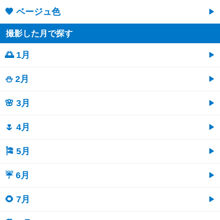
🤎 ベージュ色
撮影した月で探す
🌅 1月
⛄ 2月
🌸 3月
🌷 4月
🎏 5月
☔ 6月
🌻 7月