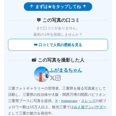
まずは★をタップしてね
💬 この写真の口コミ
まだ口コミがありません。
最初の1件を投稿しませんか？
👑 口コミで人気の壁紙を見る
📸 この写真を撮影した人
ふがまるちゃん
三重フォトギャラリーの管理者。三重県を撮る写真家として
活動し、三重県の自治体や大阪・関西万博の関西パビリオン
三重県ブースに写真を提供。
X
・
instagram
・
スレッズ
の総フ
ォロワー数は15万人以上。観光三重では
みえ旅アンバサダー
として三重の魅力を発信中。