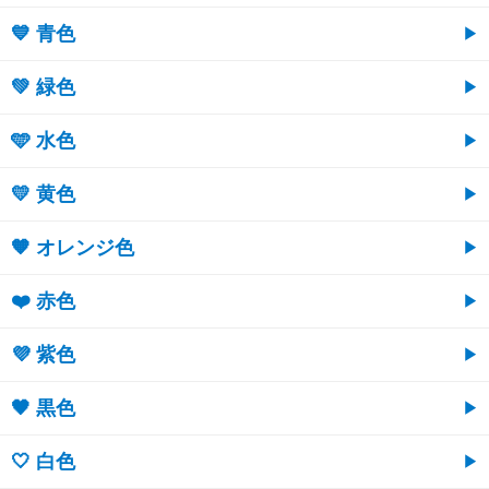
💙 青色
💚 緑色
🩵 水色
💛 黄色
🧡 オレンジ色
❤️ 赤色
💜 紫色
🖤 黒色
🤍 白色