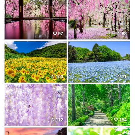
97
88
100
71
112
154