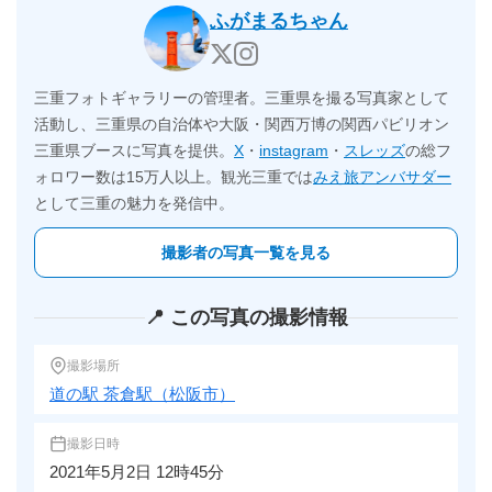
ふがまるちゃん
三重フォトギャラリーの管理者。三重県を撮る写真家として
活動し、三重県の自治体や大阪・関西万博の関西パビリオン
三重県ブースに写真を提供。
X
・
instagram
・
スレッズ
の総フ
ォロワー数は15万人以上。観光三重では
みえ旅アンバサダー
として三重の魅力を発信中。
撮影者の写真一覧を見る
📍 この写真の撮影情報
撮影場所
道の駅 茶倉駅（松阪市）
撮影日時
2021年5月2日 12時45分