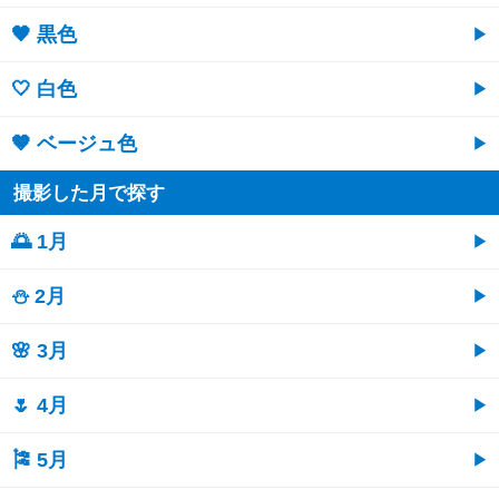
🖤 黒色
🤍 白色
🤎 ベージュ色
撮影した月で探す
🌅 1月
⛄ 2月
🌸 3月
🌷 4月
🎏 5月