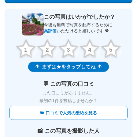
この写真はいかがでしたか？
今後も無料で写真を配布するために
高評価
いただけると嬉しいです 💖
1
2
3
4
5
まずは★をタップしてね
💬 この写真の口コミ
まだ口コミがありません。
最初の1件を投稿しませんか？
👑 口コミで人気の壁紙を見る
📸 この写真を撮影した人