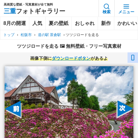
高画質な壁紙・写真素材が全て無料
三重
フォトギャラリー
検索
メニュー
8月の開運
人気
夏の壁紙
おしゃれ
新作
かわいい
トップ
›
松阪市
›
道の駅 茶倉駅
›
ツツジロードを走る
ツツジロードを走る 🖼️ 無料壁紙・フリー写真素材
画像下側に
ダウンロードボタン
があるよ