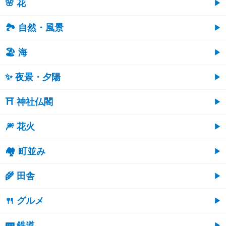
🌸 花
🏞️ 自然・風景
🏖 海
✨ 夜景・夕陽
⛩ 神社仏閣
🎆 花火
🏘 町並み
🌾 田舎
🍴 グルメ
🚃 鉄道