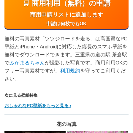
🛒 商用利用（無料）の申請
商用申請リストに追加します
申請は何枚でもOK
無料の写真素材「ツツジロードを走る」は高画質なPC
壁紙とiPhone・Androidに対応した縦長のスマホ壁紙を
無料でダウンロードできます。三重県の道の駅 茶倉駅
で
ふがまるちゃん
が撮影した写真です。商用利用OKの
フリー写真素材ですが、
利用規約
を守ってご利用くだ
さい。
次に見る壁紙特集
おしゃれなPC壁紙をもっと見る
花の写真