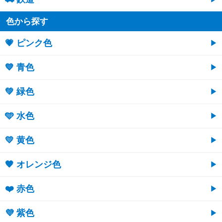
色から探す
💗 ピンク色
💙 青色
💚 緑色
🩵 水色
💛 黄色
🧡 オレンジ色
❤️ 赤色
💜 紫色