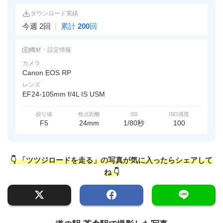
ダウンロード実績
今週 2回
|
累計
200
回
機材・設定情報
カメラ
Canon EOS RP
レンズ
EF24-105mm f/4L IS USM
絞り値
焦点距離
SS
ISO感度
F5
24mm
1/80秒
100
👇 「ツツジロードを走る」の写真が気に入ったらシェアして
ね 👇