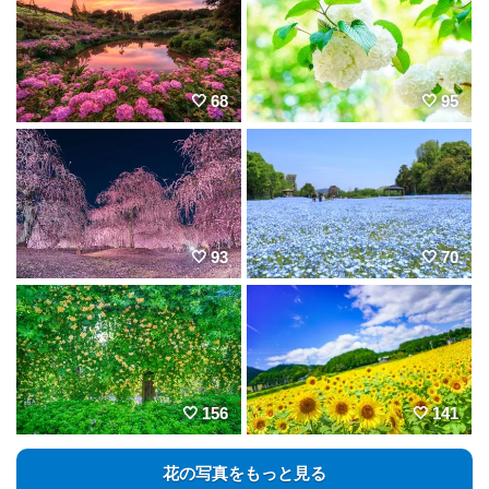
68
95
93
70
156
141
花の写真をもっと見る