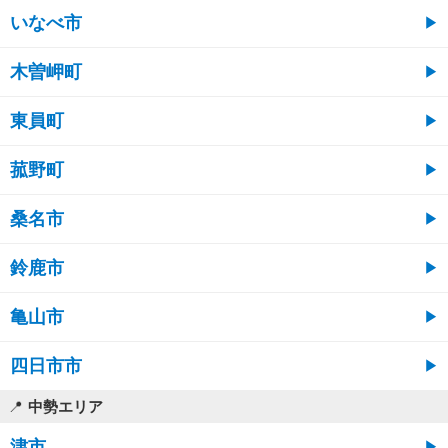
いなべ市
木曽岬町
東員町
菰野町
桑名市
鈴鹿市
亀山市
四日市市
中勢エリア
津市