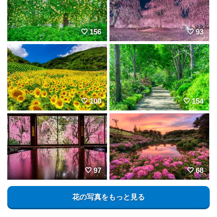
156
93
100
154
97
68
花の写真をもっと見る