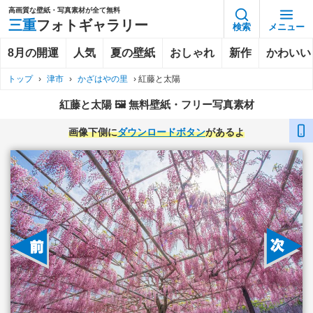
高画質な壁紙・写真素材が全て無料
三重
フォトギャラリー
検索
メニュー
8月の開運
人気
夏の壁紙
おしゃれ
新作
かわいい
トップ
›
津市
›
かざはやの里
›
紅藤と太陽
紅藤と太陽 🖼️ 無料壁紙・フリー写真素材
画像下側に
ダウンロードボタン
があるよ