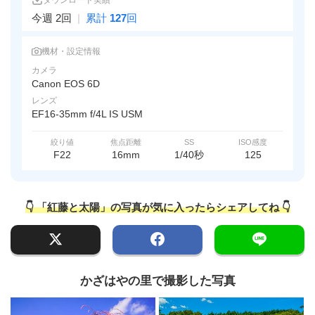
ダウンロード実績
今週 2回
|
累計
127
回
機材・設定情報
カメラ
Canon EOS 6D
レンズ
EF16-35mm f/4L IS USM
絞り値
焦点距離
SS
ISO感度
F22
16mm
1/40秒
125
👇 「紅藤と太陽」の写真が気に入ったらシェアしてね 👇
かざはやの里で撮影した写真