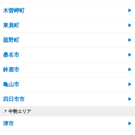
木曽岬町
東員町
菰野町
桑名市
鈴鹿市
亀山市
四日市市
中勢エリア
津市