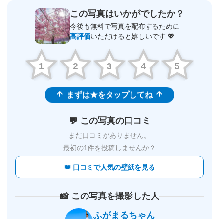
この写真はいかがでしたか？
今後も無料で写真を配布するために
高評価
いただけると嬉しいです 💖
1
2
3
4
5
まずは★をタップしてね
💬 この写真の口コミ
まだ口コミがありません。
最初の1件を投稿しませんか？
👑 口コミで人気の壁紙を見る
📸 この写真を撮影した人
ふがまるちゃん