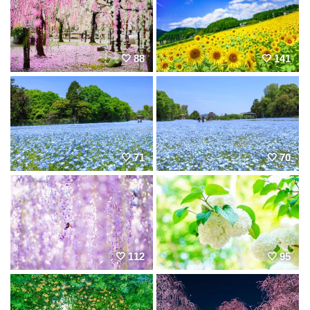
88
141
71
70
112
95