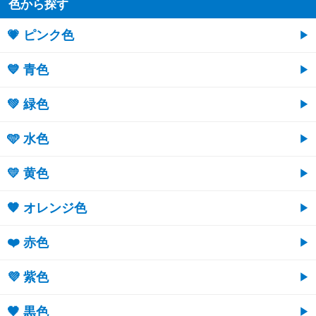
色から探す
💗 ピンク色
💙 青色
💚 緑色
🩵 水色
💛 黄色
🧡 オレンジ色
❤️ 赤色
💜 紫色
🖤 黒色