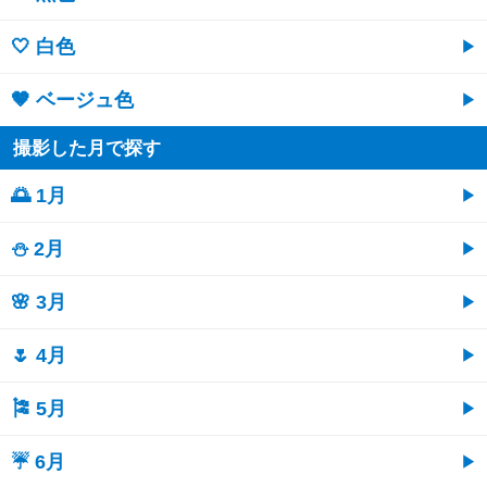
🤍 白色
🤎 ベージュ色
撮影した月で探す
🌅 1月
⛄ 2月
🌸 3月
🌷 4月
🎏 5月
☔ 6月