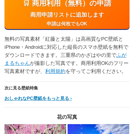
🛒 商用利用（無料）の申請
商用申請リストに追加します
申請は何枚でもOK
無料の写真素材「紅藤と太陽」は高画質なPC壁紙と
iPhone・Androidに対応した縦長のスマホ壁紙を無料で
ダウンロードできます。三重県のかざはやの里で
ふが
まるちゃん
が撮影した写真です。商用利用OKのフリー
写真素材ですが、
利用規約
を守ってご利用ください。
次に見る壁紙特集
おしゃれなPC壁紙をもっと見る
花の写真