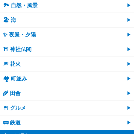
🏞️ 自然・風景
🏖 海
✨ 夜景・夕陽
⛩ 神社仏閣
🎆 花火
🏘 町並み
🌾 田舎
🍴 グルメ
🚃 鉄道