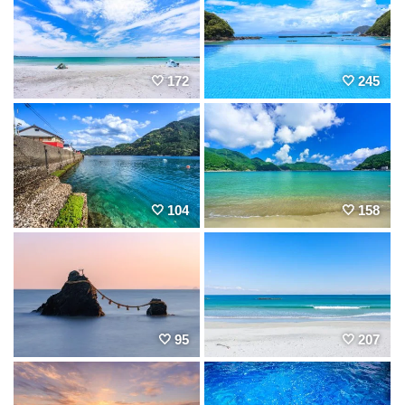
172
245
104
158
95
207