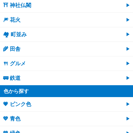
⛩ 神社仏閣
🎆 花火
🏘 町並み
🌾 田舎
🍴 グルメ
🚃 鉄道
色から探す
💗 ピンク色
💙 青色