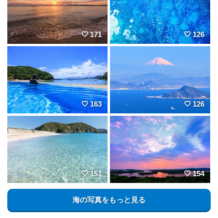
171
126
163
126
151
154
海の写真をもっと見る