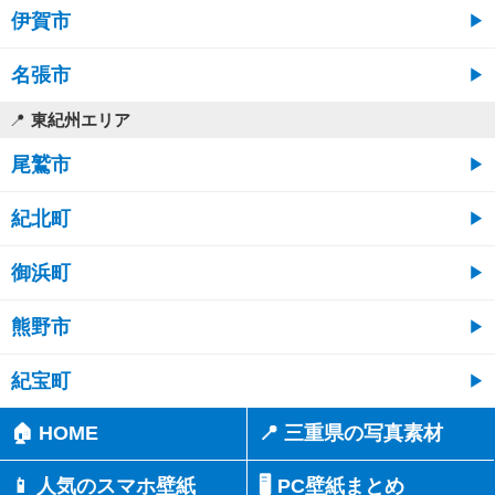
伊賀市
名張市
東紀州エリア
尾鷲市
紀北町
御浜町
熊野市
紀宝町
🏠 HOME
📍 三重県の写真素材
📱 人気のスマホ壁紙
🖥️ PC壁紙まとめ