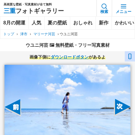
高画質な壁紙・写真素材が全て無料
三重
フォトギャラリー
検索
メニュー
8月の開運
人気
夏の壁紙
おしゃれ
新作
かわいい
トップ
›
津市
›
マリーナ河芸
›
ウユニ河芸
ウユニ河芸 🖼️ 無料壁紙・フリー写真素材
画像下側に
ダウンロードボタン
があるよ