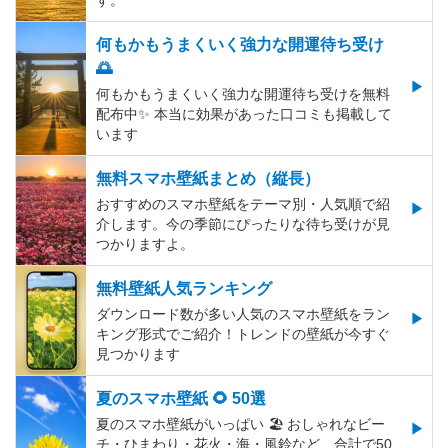
す。
何もかもうまくいく強力な開運待ち受け
🌅
何もかもうまくいく強力な開運待ち受けを無料
配布中✨️ 本当に効果があった口コミも掲載して
います
無料スマホ壁紙まとめ（縦長）
おすすめのスマホ壁紙をテーマ別・人気順で紹
介します。今の季節にぴったりな待ち受けが見
つかりますよ。
無料壁紙人気ランキング
ダウンロード数が多い人気のスマホ壁紙をラン
キング形式でご紹介！トレンドの壁紙が今すぐ
見つかります
夏のスマホ壁紙 🌻 50選
夏のスマホ壁紙がいっぱい 🏖 おしゃれなビー
チ・ひまわり・花火・海・風鈴など、合計で50