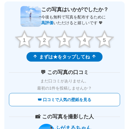
この写真はいかがでしたか？
今後も無料で写真を配布するために
高評価
いただけると嬉しいです 💖
1
2
3
4
5
まずは★をタップしてね
💬 この写真の口コミ
まだ口コミがありません。
最初の1件を投稿しませんか？
👑 口コミで人気の壁紙を見る
📸 この写真を撮影した人
ふがまるちゃん