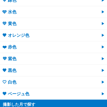
💚 緑色
🩵 水色
💛 黄色
🧡 オレンジ色
❤️ 赤色
💜 紫色
🖤 黒色
🤍 白色
🤎 ベージュ色
撮影した月で探す