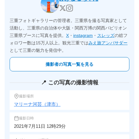
三重フォトギャラリーの管理者。三重県を撮る写真家として
活動し、三重県の自治体や大阪・関西万博の関西パビリオン
三重県ブースに写真を提供。
X
・
instagram
・
スレッズ
の総フ
ォロワー数は15万人以上。観光三重では
みえ旅アンバサダー
として三重の魅力を発信中。
撮影者の写真一覧を見る
📍 この写真の撮影情報
撮影場所
マリーナ河芸（津市）
撮影日時
2021年7月11日 12時29分