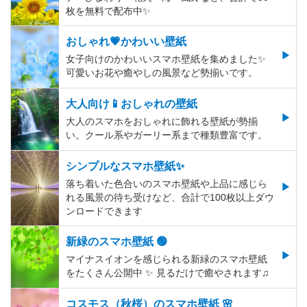
枚を無料で配布中✨
おしゃれ💗かわいい壁紙
女子向けのかわいいスマホ壁紙を集めました✨
可愛いお花や癒やしの風景など勢揃いです。
大人向け📱おしゃれの壁紙
大人のスマホをおしゃれに飾れる壁紙が勢揃
い。クール系やガーリー系まで種類豊富です。
シンプルなスマホ壁紙✨
落ち着いた色合いのスマホ壁紙や上品に感じら
れる風景の待ち受けなど、合計で100枚以上ダウ
ンロードできます
新緑のスマホ壁紙 🟢
マイナスイオンを感じられる新緑のスマホ壁紙
をたくさん公開中 ✨ 見るだけで癒やされます♫
コスモス（秋桜）のスマホ壁紙 🌸