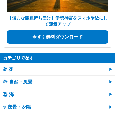
【強力な開運待ち受け】伊勢神宮をスマホ壁紙にし
て運気アップ
今すぐ無料ダウンロード
カテゴリで探す
🌸 花
🏞️ 自然・風景
🏖 海
✨ 夜景・夕陽