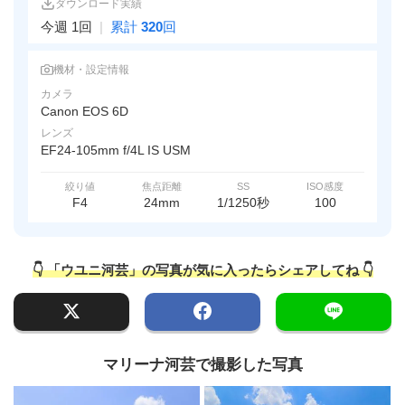
ダウンロード実績
今週 1回
|
累計
320
回
機材・設定情報
カメラ
Canon EOS 6D
レンズ
EF24-105mm f/4L IS USM
絞り値
焦点距離
SS
ISO感度
F4
24mm
1/1250秒
100
👇 「ウユニ河芸」の写真が気に入ったらシェアしてね 👇
マリーナ河芸で撮影した写真