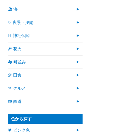
🏖 海
✨ 夜景・夕陽
⛩ 神社仏閣
🎆 花火
🏘 町並み
🌾 田舎
🍴 グルメ
🚃 鉄道
色から探す
💗 ピンク色