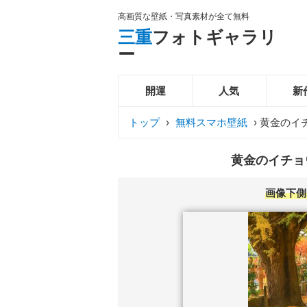
高画質な壁紙・写真素材が全て無料
三重
フォトギャラリ
ー
開運
人気
新
トップ
›
無料スマホ壁紙
›
黄金のイ
黄金のイチョ
画像下側