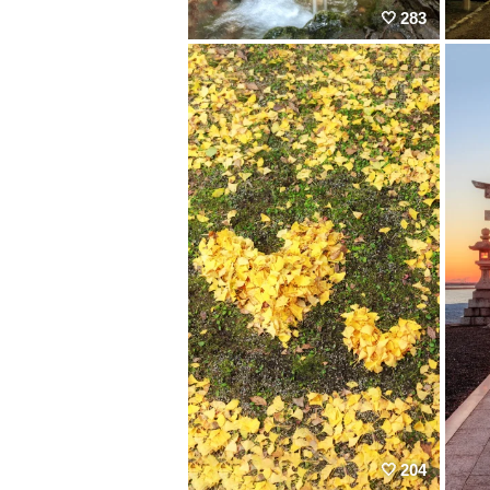
283
204