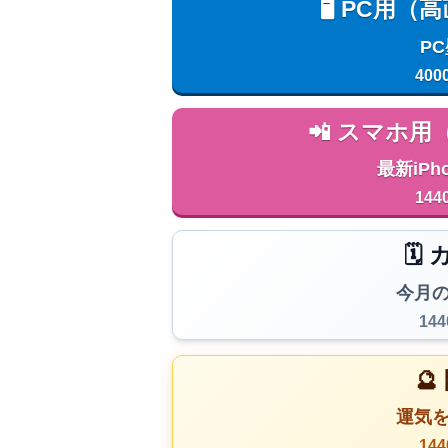
🖥️ PC
P
400
📲 スマホ
最新iPh
144
🗓
今月
14

運気
14