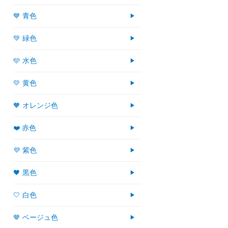
💙 青色
💚 緑色
🩵 水色
💛 黄色
🧡 オレンジ色
❤️ 赤色
💜 紫色
🖤 黒色
🤍 白色
🤎 ベージュ色