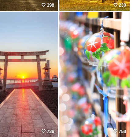
198
239
736
758