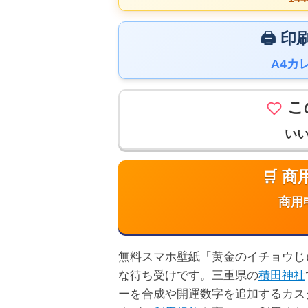
🖨️
A4カ
こ
い
🛒 
商用
無料スマホ壁紙「黄金のイチョウじゅう
な待ち受けです。三重県の
積田神社
ーを合成や開運数字を追加するカス