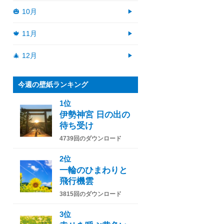
🎃 10月
🍁 11月
🎄 12月
今週の壁紙ランキング
1位
伊勢神宮 日の出の
待ち受け
4739回のダウンロード
2位
一輪のひまわりと
飛行機雲
3815回のダウンロード
3位