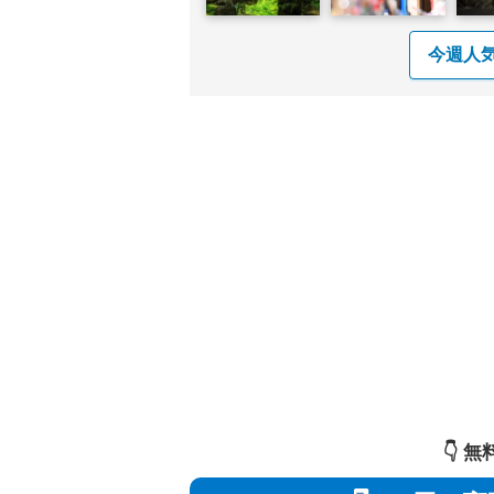
今週人
👇️