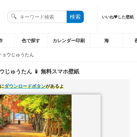
いいね💖した壁紙
作
色で探す
カレンダー印刷
海
チョウじゅうたん
ウじゅうたん 📱 無料スマホ壁紙
に
ダウンロードボタン
があるよ