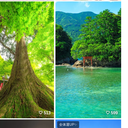
513
599
全体運UP✨️