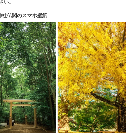
さい。
神社仏閣のスマホ壁紙