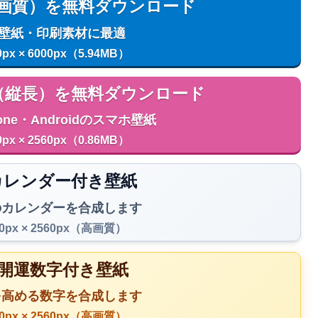
用（高画質）を無料ダウンロード
C壁紙・印刷素材に最適
0px × 6000px（5.94MB）
用（縦長）を無料ダウンロード
one・Androidのスマホ壁紙
0px × 2560px（0.86MB）
️ カレンダー付き壁紙
のカレンダーを合成します
40px × 2560px（高画質）
 開運数字付き壁紙
を高める数字を合成します
40px × 2560px（高画質）