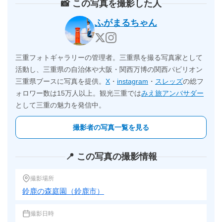
📸 この写真を撮影した人
ふがまるちゃん
三重フォトギャラリーの管理者。三重県を撮る写真家として
活動し、三重県の自治体や大阪・関西万博の関西パビリオン
三重県ブースに写真を提供。
X
・
instagram
・
スレッズ
の総フ
ォロワー数は15万人以上。観光三重では
みえ旅アンバサダー
として三重の魅力を発信中。
撮影者の写真一覧を見る
📍 この写真の撮影情報
撮影場所
鈴鹿の森庭園（鈴鹿市）
撮影日時