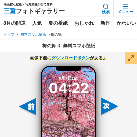
高画質な壁紙・写真素材が全て無料
三重
フォトギャラリー
検索
メニュー
8月の開運
人気
夏の壁紙
おしゃれ
新作
かわいい
トップ
›
無料スマホ壁紙
›
梅の舞
梅の舞 📱 無料スマホ壁紙
画像下側に
ダウンロードボタン
があるよ
8月7日(金)
04:22