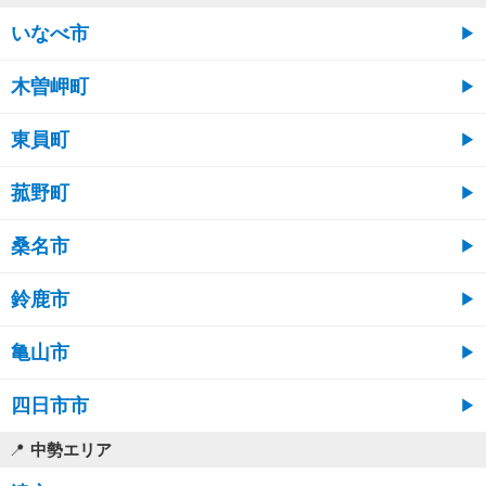
いなべ市
木曽岬町
東員町
菰野町
桑名市
鈴鹿市
亀山市
四日市市
中勢エリア