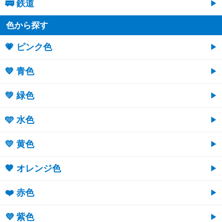
🚃 鉄道
色から探す
💗 ピンク色
💙 青色
💚 緑色
🩵 水色
💛 黄色
🧡 オレンジ色
❤️ 赤色
💜 紫色