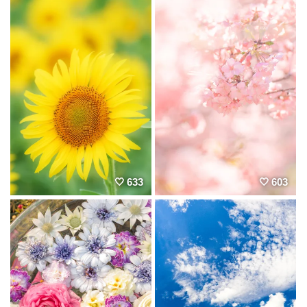
633
603