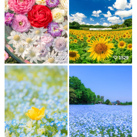
1099
1529