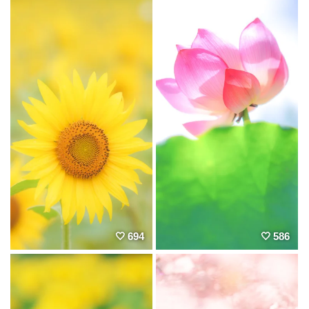
694
586