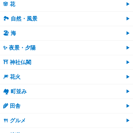
🌸 花
🏞️ 自然・風景
🏖 海
✨ 夜景・夕陽
⛩ 神社仏閣
🎆 花火
🏘 町並み
🌾 田舎
🍴 グルメ