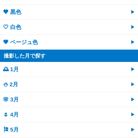
🖤 黒色
🤍 白色
🤎 ベージュ色
撮影した月で探す
🌅 1月
⛄ 2月
🌸 3月
🌷 4月
🎏 5月