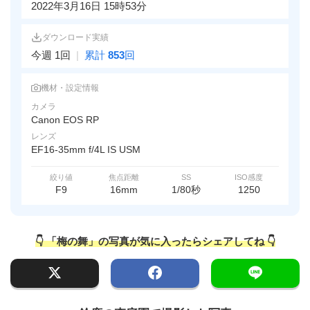
2022年3月16日 15時53分
ダウンロード実績
今週 1回
|
累計
853
回
機材・設定情報
カメラ
Canon EOS RP
レンズ
EF16-35mm f/4L IS USM
絞り値
焦点距離
SS
ISO感度
F9
16mm
1/80秒
1250
👇 「梅の舞」の写真が気に入ったらシェアしてね 👇