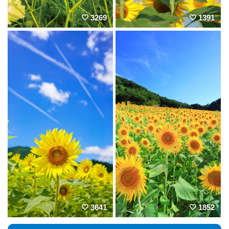
3269
1391
3641
1852