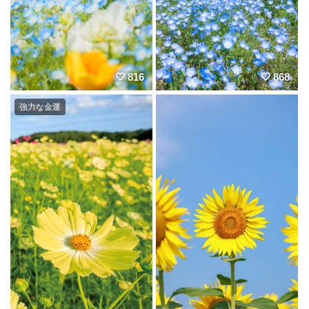
816
868
強力な金運