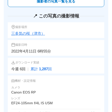
撮影者の写真一覧を見る
📍 この写真の撮影情報
撮影場所
三多気の桜（津市）
撮影日時
2022年4月11日 6時55分
ダウンロード実績
今週 6回
|
累計
1,287
回
機材・設定情報
カメラ
Canon EOS RP
レンズ
EF24-105mm f/4L IS USM