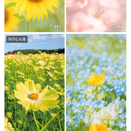
653
554
強力な金運