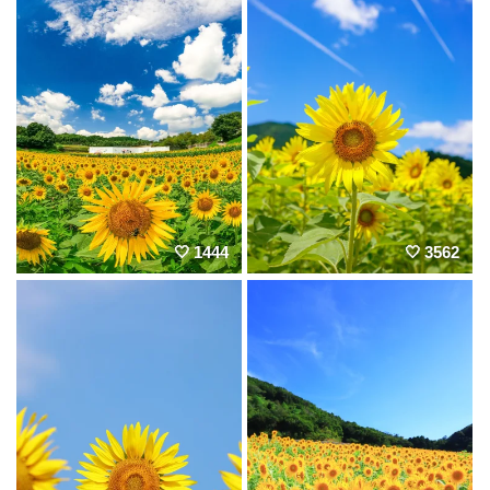
1444
3562