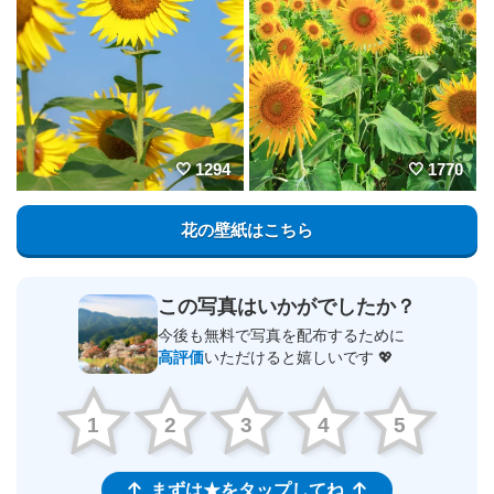
1294
1770
花の壁紙はこちら
この写真はいかがでしたか？
今後も無料で写真を配布するために
高評価
いただけると嬉しいです 💖
1
2
3
4
5
まずは★をタップしてね