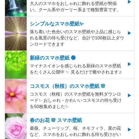
大人のスマホをおしゃれに飾れる壁紙が勢揃
い。クール系やガーリー系まで種類豊富です。
シンプルなスマホ壁紙✨
落ち着いた色合いのスマホ壁紙や上品に感じら
れる風景の待ち受けなど、合計で100枚以上ダウ
ンロードできます
新緑のスマホ壁紙 🟢
マイナスイオンを感じられる新緑のスマホ壁紙
をたくさん公開中 ✨ 見るだけで癒やされます♫
コスモス（秋桜）のスマホ壁紙 🌸
コスモス（秋桜）のスマホ壁紙を無料ダウンロ
ード✨️ おしゃれ・かわいいコスモスの待ち受け
を50枚集めました✨️
春のお花 🌸 スマホ壁紙
薔薇、チューリップ、桜、ネモフィラ、菜の花
など、スマホをおしゃれに飾れる待ち受けがい