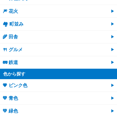
🎆 花火
🏘 町並み
🌾 田舎
🍴 グルメ
🚃 鉄道
色から探す
💗 ピンク色
💙 青色
💚 緑色