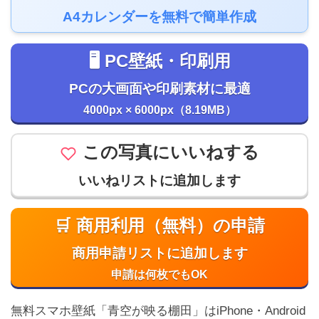
A4カレンダーを無料で簡単作成
🖥️ PC壁紙・印刷用
PCの大画面や印刷素材に最適
4000px × 6000px（8.19MB）
この写真にいいねする
いいねリストに追加します
🛒 商用利用（無料）の申請
商用申請リストに追加します
申請は何枚でもOK
無料スマホ壁紙「青空が映る棚田」はiPhone・Android