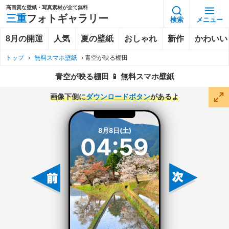
高画質な壁紙・写真素材が全て無料
三重
フォトギャラリー
検索
メニュー
8月の開運
人気
夏の壁紙
おしゃれ
新作
かわいい
トップ
›
無料スマホ壁紙
›
青空が映る棚田
青空が映る棚田 📱 無料スマホ壁紙
画像下側に
ダウンロードボタン
があるよ
8月8日(土)
04:59