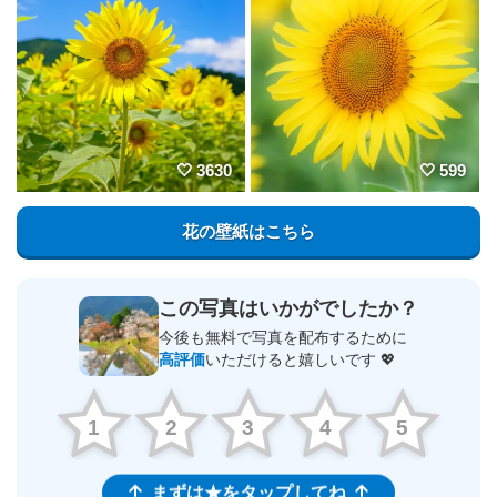
3630
599
花の壁紙はこちら
この写真はいかがでしたか？
今後も無料で写真を配布するために
高評価
いただけると嬉しいです 💖
1
2
3
4
5
まずは★をタップしてね