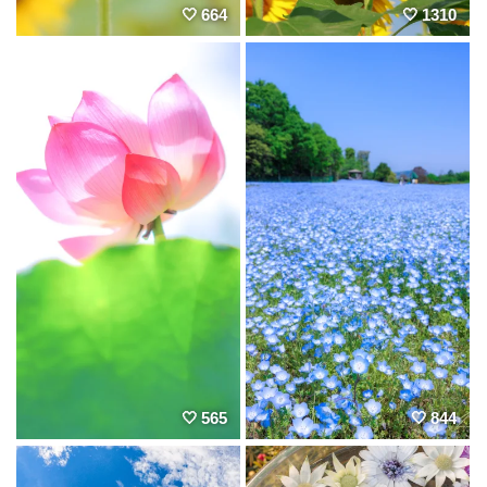
664
1310
565
844