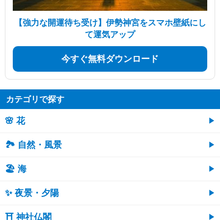
【強力な開運待ち受け】伊勢神宮をスマホ壁紙にし
て運気アップ
今すぐ無料ダウンロード
カテゴリで探す
🌸 花
🏞️ 自然・風景
🏖 海
✨ 夜景・夕陽
⛩ 神社仏閣