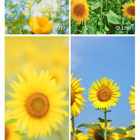
777
1797