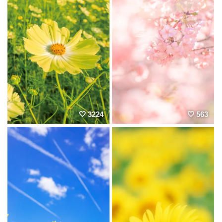
3224
563