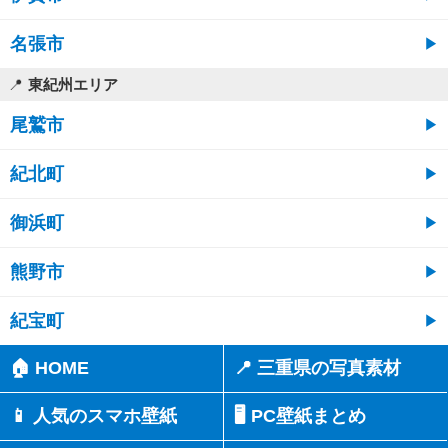
名張市
東紀州エリア
尾鷲市
紀北町
御浜町
熊野市
紀宝町
🏠 HOME
📍 三重県の写真素材
📱 人気のスマホ壁紙
🖥️ PC壁紙まとめ