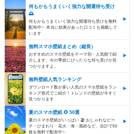
何もかもうまくいく強力な開運待ち受け
🌅
何もかもうまくいく強力な開運待ち受けを無料
配布中✨️ 本当に効果があった口コミも掲載して
います
無料スマホ壁紙まとめ（縦長）
おすすめのスマホ壁紙をテーマ別・人気順で紹
介します。今の季節にぴったりな待ち受けが見
つかりますよ。
無料壁紙人気ランキング
ダウンロード数が多い人気のスマホ壁紙をラン
キング形式でご紹介！トレンドの壁紙が今すぐ
見つかります
夏のスマホ壁紙 🌻 50選
夏のスマホ壁紙がいっぱい 🏖 おしゃれなビー
チ・ひまわり・花火・海・風鈴など、合計で50
枚を無料で配布中✨