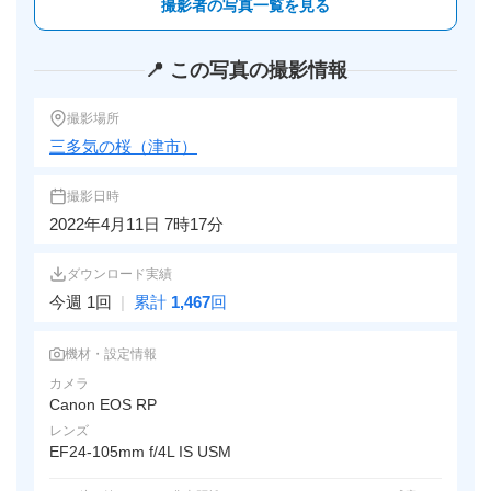
撮影者の写真一覧を見る
📍 この写真の撮影情報
撮影場所
三多気の桜（津市）
撮影日時
2022年4月11日 7時17分
ダウンロード実績
今週 1回
|
累計
1,467
回
機材・設定情報
カメラ
Canon EOS RP
レンズ
EF24-105mm f/4L IS USM