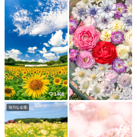
1468
1148
強力な金運