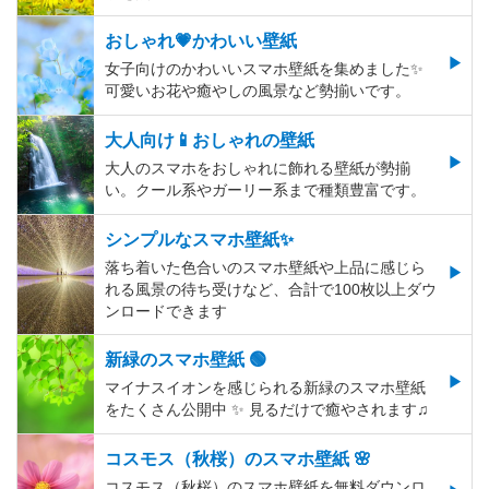
おしゃれ💗かわいい壁紙
女子向けのかわいいスマホ壁紙を集めました✨
可愛いお花や癒やしの風景など勢揃いです。
大人向け📱おしゃれの壁紙
大人のスマホをおしゃれに飾れる壁紙が勢揃
い。クール系やガーリー系まで種類豊富です。
シンプルなスマホ壁紙✨
落ち着いた色合いのスマホ壁紙や上品に感じら
れる風景の待ち受けなど、合計で100枚以上ダウ
ンロードできます
新緑のスマホ壁紙 🟢
マイナスイオンを感じられる新緑のスマホ壁紙
をたくさん公開中 ✨ 見るだけで癒やされます♫
コスモス（秋桜）のスマホ壁紙 🌸
コスモス（秋桜）のスマホ壁紙を無料ダウンロ