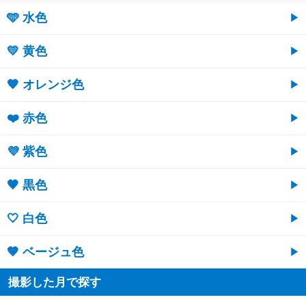
🩵 水色
💛 黄色
🧡 オレンジ色
❤️ 赤色
💜 紫色
🖤 黒色
🤍 白色
🤎 ベージュ色
撮影した月で探す