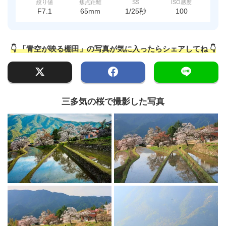
絞り値
焦点距離
SS
ISO感度
F7.1
65mm
1/25秒
100
👇 「青空が映る棚田」の写真が気に入ったらシェアしてね 👇
三多気の桜で撮影した写真