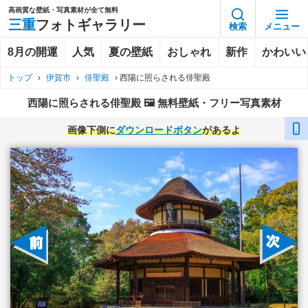
高画質な壁紙・写真素材が全て無料
三重
フォトギャラリー
検索
メニュー
8月の開運
人気
夏の壁紙
おしゃれ
新作
かわいい
トップ
›
伊賀市
›
俳聖殿
›
西陽に照らされる俳聖殿
西陽に照らされる俳聖殿 🖼️ 無料壁紙・フリー写真素材
画像下側に
ダウンロードボタン
があるよ