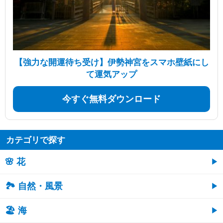
【強力な開運待ち受け】伊勢神宮をスマホ壁紙にし
て運気アップ
今すぐ無料ダウンロード
カテゴリで探す
🌸 花
🏞️ 自然・風景
🏖 海