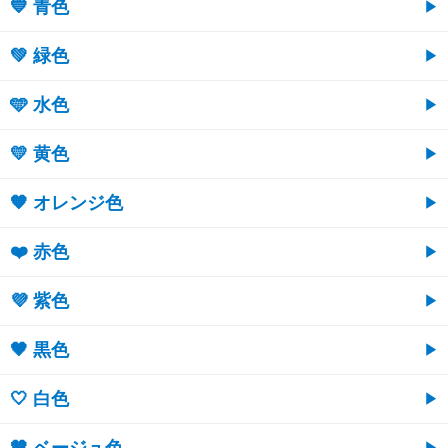
💙 青色
💚 緑色
🩵 水色
💛 黄色
🧡 オレンジ色
❤️ 赤色
💜 紫色
🖤 黒色
🤍 白色
🤎 ベージュ色