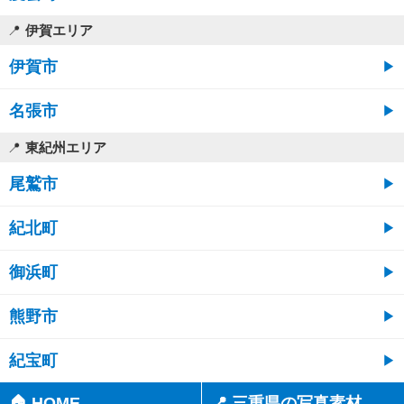
伊賀エリア
伊賀市
名張市
東紀州エリア
尾鷲市
紀北町
御浜町
熊野市
紀宝町
🏠 HOME
📍 三重県の写真素材