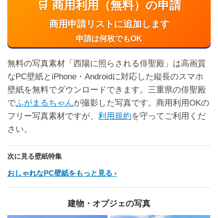
🛒 商用利用（無料）の申請
商用申請リストに追加します
申請は何枚でもOK
無料の写真素材「西陽に照らされる俳聖殿」は高画質
なPC壁紙とiPhone・Androidに対応した縦長のスマホ
壁紙を無料でダウンロードできます。三重県の俳聖殿
で
ふがまるちゃん
が撮影した写真です。商用利用OKの
フリー写真素材ですが、
利用規約
を守ってご利用くだ
さい。
次に見る壁紙特集
おしゃれなPC壁紙をもっと見る
建物・オブジェの写真