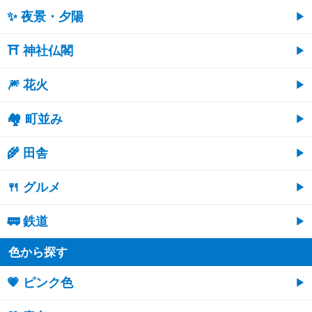
✨ 夜景・夕陽
⛩ 神社仏閣
🎆 花火
🏘 町並み
🌾 田舎
🍴 グルメ
🚃 鉄道
色から探す
💗 ピンク色