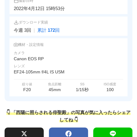
撮影日時
2022年4月12日 15時53分
ダウンロード実績
今週 3回
|
累計
172
回
機材・設定情報
カメラ
Canon EOS RP
レンズ
EF24-105mm f/4L IS USM
絞り値
焦点距離
SS
ISO感度
F20
45mm
1/15秒
100
👇 「西陽に照らされる俳聖殿」の写真が気に入ったらシェア
してね 👇