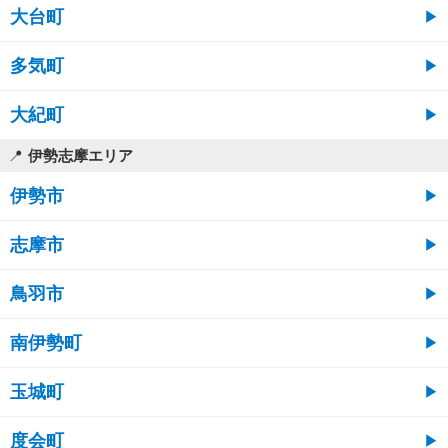
大台町
多気町
大紀町
伊勢志摩エリア
伊勢市
志摩市
鳥羽市
南伊勢町
玉城町
度会町