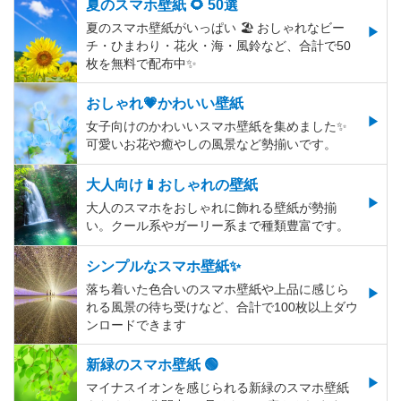
夏のスマホ壁紙 🌻 50選
夏のスマホ壁紙がいっぱい 🏖 おしゃれなビー
チ・ひまわり・花火・海・風鈴など、合計で50
枚を無料で配布中✨
おしゃれ💗かわいい壁紙
女子向けのかわいいスマホ壁紙を集めました✨
可愛いお花や癒やしの風景など勢揃いです。
大人向け📱おしゃれの壁紙
大人のスマホをおしゃれに飾れる壁紙が勢揃
い。クール系やガーリー系まで種類豊富です。
シンプルなスマホ壁紙✨
落ち着いた色合いのスマホ壁紙や上品に感じら
れる風景の待ち受けなど、合計で100枚以上ダウ
ンロードできます
新緑のスマホ壁紙 🟢
マイナスイオンを感じられる新緑のスマホ壁紙