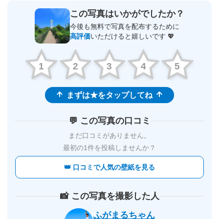
この写真はいかがでしたか？
今後も無料で写真を配布するために
高評価
いただけると嬉しいです 💖
1
2
3
4
5
まずは★をタップしてね
💬 この写真の口コミ
まだ口コミがありません。
最初の1件を投稿しませんか？
👑 口コミで人気の壁紙を見る
📸 この写真を撮影した人
ふがまるちゃん