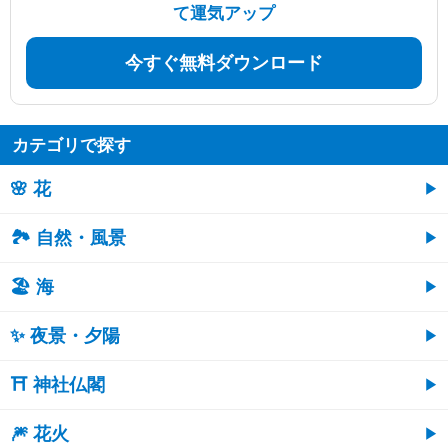
て運気アップ
今すぐ無料ダウンロード
カテゴリで探す
🌸 花
🏞️ 自然・風景
🏖 海
✨ 夜景・夕陽
⛩ 神社仏閣
🎆 花火