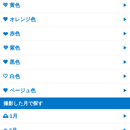
💛 黄色
🧡 オレンジ色
❤️ 赤色
💜 紫色
🖤 黒色
🤍 白色
🤎 ベージュ色
撮影した月で探す
🌅 1月