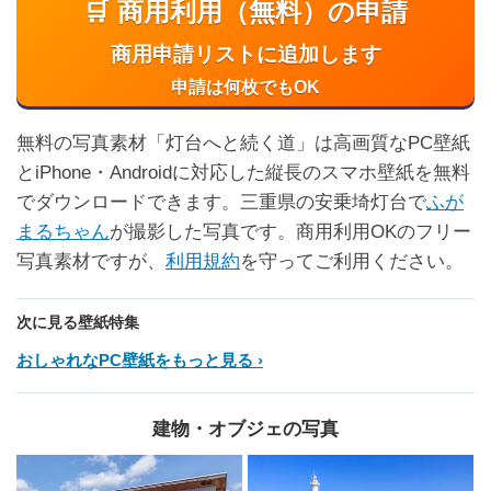
🛒 商用利用（無料）の申請
商用申請リストに追加します
申請は何枚でもOK
無料の写真素材「灯台へと続く道」は高画質なPC壁紙
とiPhone・Androidに対応した縦長のスマホ壁紙を無料
でダウンロードできます。三重県の安乗埼灯台で
ふが
まるちゃん
が撮影した写真です。商用利用OKのフリー
写真素材ですが、
利用規約
を守ってご利用ください。
次に見る壁紙特集
おしゃれなPC壁紙をもっと見る
建物・オブジェの写真