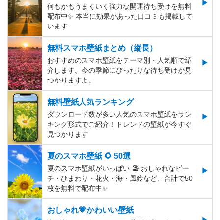
何もかもうまくいく強力な開運待ち受けを無料
配布中✨️ 本当に効果があった口コミも掲載して
います
無料スマホ壁紙まとめ（縦長）
おすすめのスマホ壁紙をテーマ別・人気順で紹
介します。今の季節にぴったりな待ち受けが見
つかりますよ。
無料壁紙人気ランキング
ダウンロード数が多い人気のスマホ壁紙をラン
キング形式でご紹介！トレンドの壁紙が今すぐ
見つかります
夏のスマホ壁紙 🌻 50選
夏のスマホ壁紙がいっぱい 🏖 おしゃれなビー
チ・ひまわり・花火・海・風鈴など、合計で50
枚を無料で配布中✨
おしゃれ💗かわいい壁紙