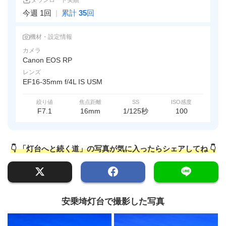
ダウンロード実績
今週 1回
|
累計
35
回
機材・設定情報
カメラ
Canon EOS RP
レンズ
EF16-35mm f/4L IS USM
絞り値
焦点距離
SS
ISO感度
F7.1
16mm
1/125秒
100
👇 「灯台へと続く道」の写真が気に入ったらシェアしてね 👇
安乗埼灯台で撮影した写真