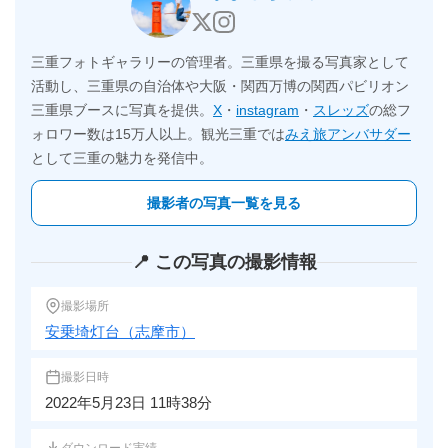
三重フォトギャラリーの管理者。三重県を撮る写真家として
活動し、三重県の自治体や大阪・関西万博の関西パビリオン
三重県ブースに写真を提供。
X
・
instagram
・
スレッズ
の総フ
ォロワー数は15万人以上。観光三重では
みえ旅アンバサダー
として三重の魅力を発信中。
撮影者の写真一覧を見る
📍 この写真の撮影情報
撮影場所
安乗埼灯台（志摩市）
撮影日時
2022年5月23日 11時38分