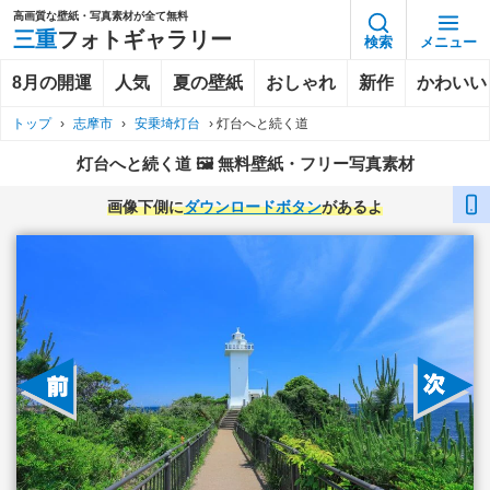
高画質な壁紙・写真素材が全て無料
三重
フォトギャラリー
検索
メニュー
8月の開運
人気
夏の壁紙
おしゃれ
新作
かわいい
トップ
›
志摩市
›
安乗埼灯台
›
灯台へと続く道
灯台へと続く道 🖼️ 無料壁紙・フリー写真素材
画像下側に
ダウンロードボタン
があるよ