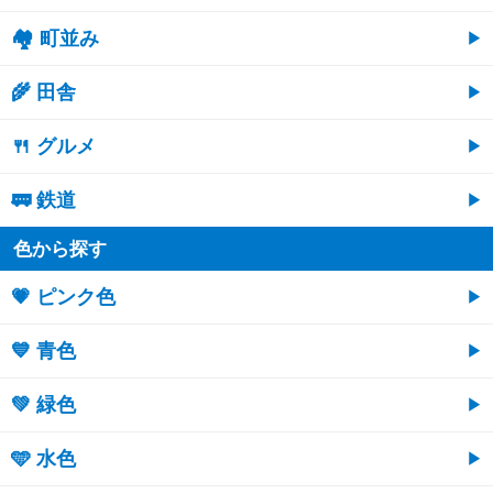
🏘 町並み
🌾 田舎
🍴 グルメ
🚃 鉄道
色から探す
💗 ピンク色
💙 青色
💚 緑色
🩵 水色