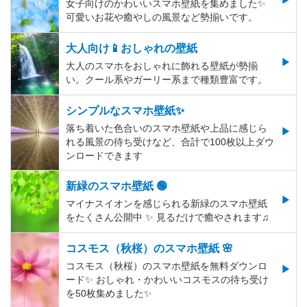
女子向けのかわいいスマホ壁紙を集めました✨
可愛いお花や癒やしの風景など勢揃いです。
大人向け📱おしゃれの壁紙
大人のスマホをおしゃれに飾れる壁紙が勢揃
い。クール系やガーリー系まで種類豊富です。
シンプルなスマホ壁紙✨
落ち着いた色合いのスマホ壁紙や上品に感じら
れる風景の待ち受けなど、合計で100枚以上ダウ
ンロードできます
新緑のスマホ壁紙 🟢
マイナスイオンを感じられる新緑のスマホ壁紙
をたくさん公開中 ✨ 見るだけで癒やされます♫
コスモス（秋桜）のスマホ壁紙 🌸
コスモス（秋桜）のスマホ壁紙を無料ダウンロ
ード✨️ おしゃれ・かわいいコスモスの待ち受け
を50枚集めました✨️