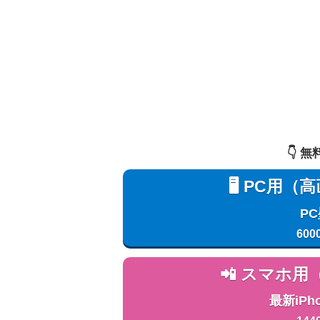
👇️
🖥️ PC
P
600
📲 スマホ
最新iPh