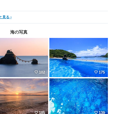
と見る
海の写真
102
175
185
139