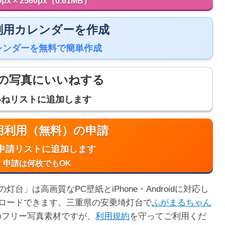
0px × 2560px（0.61MB）
 印刷用カレンダーを作成
レンダーを無料で簡単作成
の写真にいいねする
いねリストに追加します
商用利用（無料）の申請
申請リストに追加します
申請は何枚でもOK
」は高画質なPC壁紙とiPhone・Androidに対応し
ロードできます。三重県の安乗埼灯台で
ふがまるちゃん
のフリー写真素材ですが、
利用規約
を守ってご利用くだ