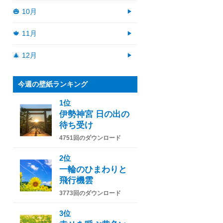
🎃 10月
🍁 11月
🎄 12月
今週の壁紙ランキング
1位
伊勢神宮 日の出の
待ち受け
4751回のダウンロード
2位
一輪のひまわりと
飛行機雲
3773回のダウンロード
3位