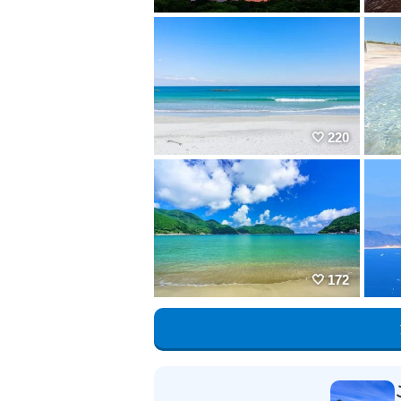
220
172