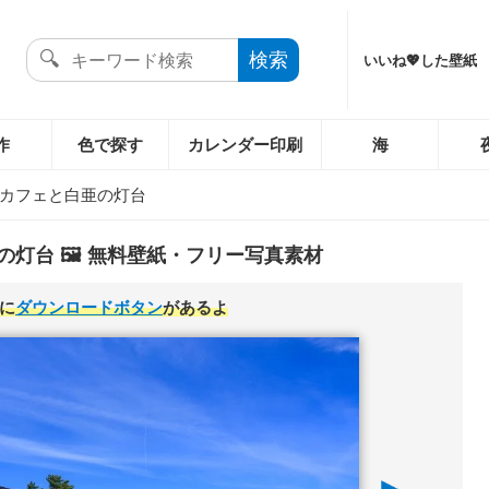
いいね💖した壁紙
作
色で探す
カレンダー印刷
海
カフェと白亜の灯台
灯台 🖼️ 無料壁紙・フリー写真素材
に
ダウンロードボタン
があるよ