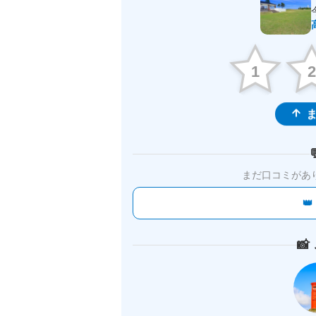
1
ま
まだ口コミがあ

