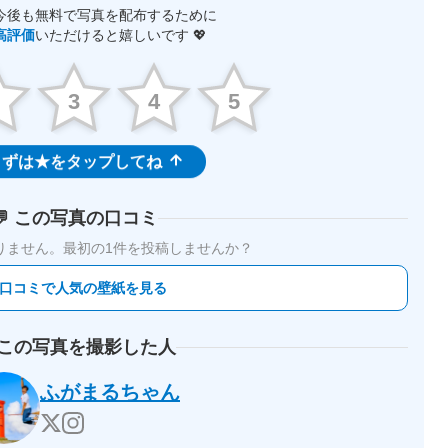
今後も無料で写真を配布するために
高評価
いただけると嬉しいです 💖
2
3
4
5
ずは★をタップしてね
💬 この写真の口コミ
りません。
最初の1件を投稿しませんか？
 口コミで人気の壁紙を見る
 この写真を撮影した人
ふがまるちゃん