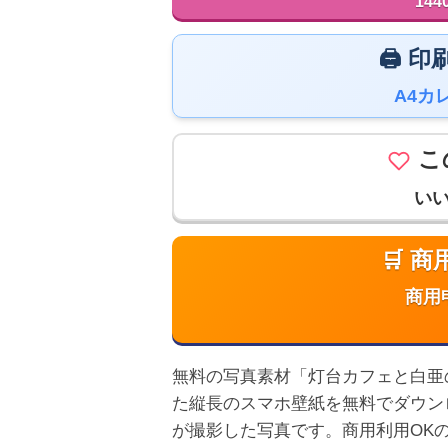
144
🖨️
A4カ
こ
い
🛒 
商用
無料の写真素材「灯台カフェと白亜の灯台
た縦長のスマホ壁紙を無料でダウン
が撮影した写真です。商用利用OK