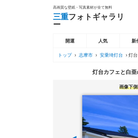
高画質な壁紙・写真素材が全て無料
三重
フォトギャラリ
ー
開運
人気
新
トップ
›
志摩市
›
安乗埼灯台
›
灯台
灯台カフェと白亜の
画像下側