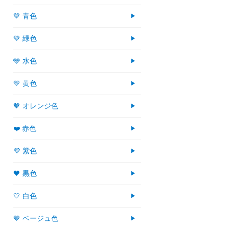
💙 青色
💚 緑色
🩵 水色
💛 黄色
🧡 オレンジ色
❤️ 赤色
💜 紫色
🖤 黒色
🤍 白色
🤎 ベージュ色