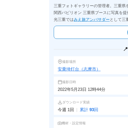
三重フォトギャラリーの管理者。三重県
関西パビリオン 三重県ブースに写真を提
光三重では
みえ旅アンバサダー
として三

撮影場所
安乗埼灯台（志摩市）
撮影日時
2022年5月23日 12時44分
ダウンロード実績
今週 1回
|
累計
93
回
機材・設定情報