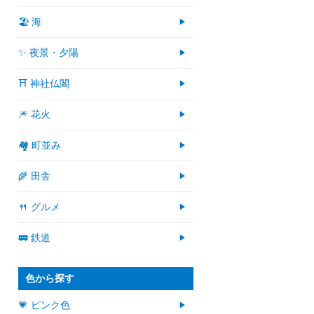
🏖 海
✨ 夜景・夕陽
⛩ 神社仏閣
🎆 花火
🏘 町並み
🌾 田舎
🍴 グルメ
🚃 鉄道
色から探す
💗 ピンク色