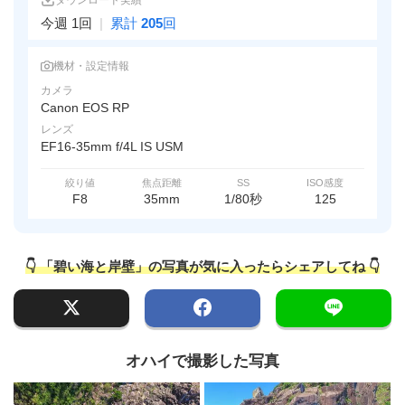
ダウンロード実績
今週 1回
|
累計
205
回
機材・設定情報
カメラ
Canon EOS RP
レンズ
EF16-35mm f/4L IS USM
絞り値
焦点距離
SS
ISO感度
F8
35mm
1/80秒
125
👇 「碧い海と岸壁」の写真が気に入ったらシェアしてね 👇
オハイで撮影した写真