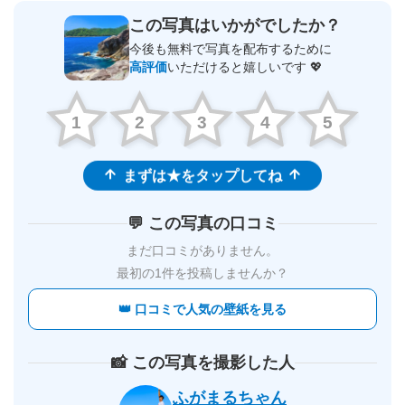
この写真はいかがでしたか？
今後も無料で写真を配布するために
高評価
いただけると嬉しいです 💖
1
2
3
4
5
まずは★をタップしてね
💬 この写真の口コミ
まだ口コミがありません。
最初の1件を投稿しませんか？
👑 口コミで人気の壁紙を見る
📸 この写真を撮影した人
ふがまるちゃん