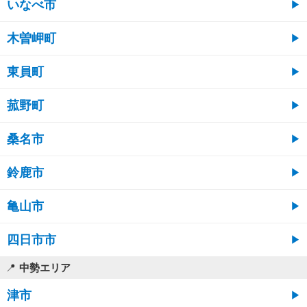
いなべ市
木曽岬町
東員町
菰野町
桑名市
鈴鹿市
亀山市
四日市市
中勢エリア
津市