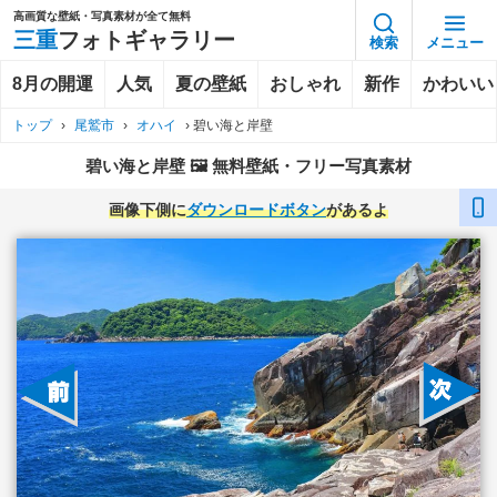
高画質な壁紙・写真素材が全て無料
三重
フォトギャラリー
検索
メニュー
8月の開運
人気
夏の壁紙
おしゃれ
新作
かわいい
トップ
›
尾鷲市
›
オハイ
›
碧い海と岸壁
碧い海と岸壁 🖼️ 無料壁紙・フリー写真素材
画像下側に
ダウンロードボタン
があるよ