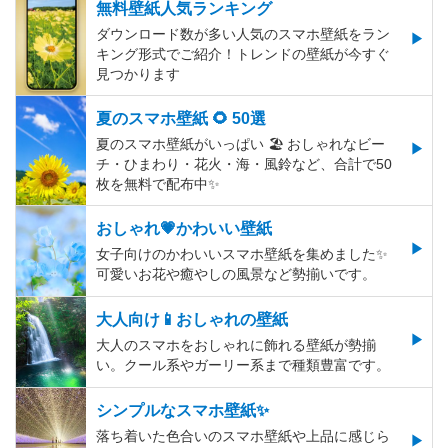
無料壁紙人気ランキング
ダウンロード数が多い人気のスマホ壁紙をラン
キング形式でご紹介！トレンドの壁紙が今すぐ
見つかります
夏のスマホ壁紙 🌻 50選
夏のスマホ壁紙がいっぱい 🏖 おしゃれなビー
チ・ひまわり・花火・海・風鈴など、合計で50
枚を無料で配布中✨
おしゃれ💗かわいい壁紙
女子向けのかわいいスマホ壁紙を集めました✨
可愛いお花や癒やしの風景など勢揃いです。
大人向け📱おしゃれの壁紙
大人のスマホをおしゃれに飾れる壁紙が勢揃
い。クール系やガーリー系まで種類豊富です。
シンプルなスマホ壁紙✨
落ち着いた色合いのスマホ壁紙や上品に感じら