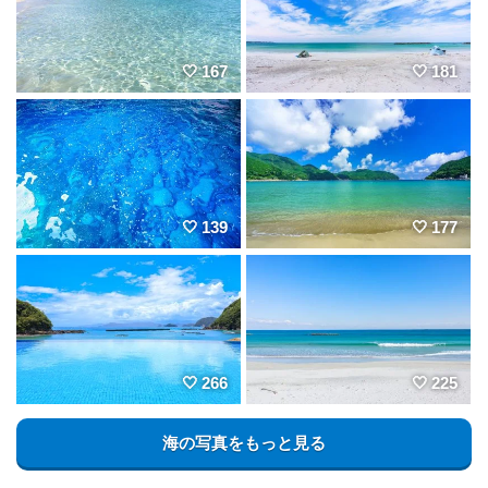
167
181
139
177
266
225
海の写真をもっと見る