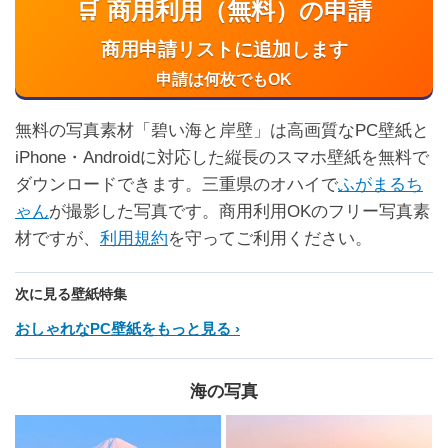
🛒 商用利用（無料）の申請
商用申請リストに追加します
申請は何枚でもOK
無料の写真素材「碧い海と岸壁」は高画質なPC壁紙と
iPhone・Androidに対応した縦長のスマホ壁紙を無料で
ダウンロードできます。三重県のオハイで
ふがまるち
ゃん
が撮影した写真です。商用利用OKのフリー写真素
材ですが、
利用規約
を守ってご利用ください。
次に見る壁紙特集
おしゃれなPC壁紙をもっと見る
海の写真