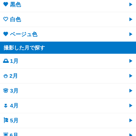
🖤 黒色
🤍 白色
🤎 ベージュ色
撮影した月で探す
🌅 1月
⛄ 2月
🌸 3月
🌷 4月
🎏 5月
☔ 6月