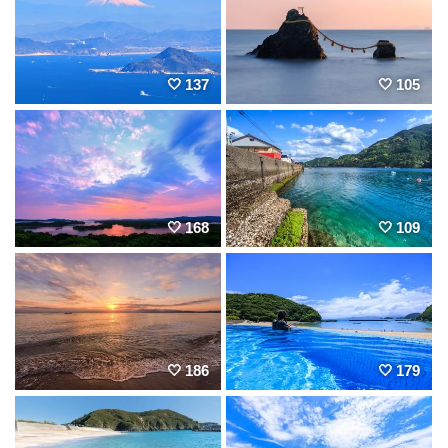
137
105
168
109
186
179