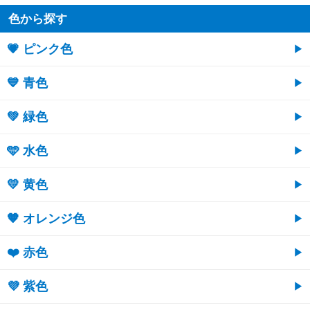
色から探す
💗 ピンク色
💙 青色
💚 緑色
🩵 水色
💛 黄色
🧡 オレンジ色
❤️ 赤色
💜 紫色