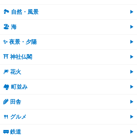
🏞️ 自然・風景
🏖 海
✨ 夜景・夕陽
⛩ 神社仏閣
🎆 花火
🏘 町並み
🌾 田舎
🍴 グルメ
🚃 鉄道