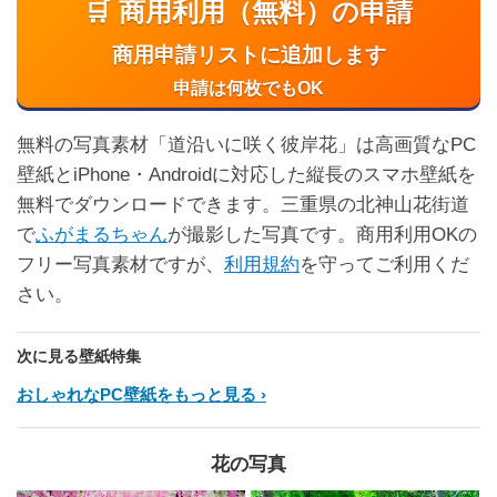
🛒 商用利用（無料）の申請
商用申請リストに追加します
申請は何枚でもOK
無料の写真素材「道沿いに咲く彼岸花」は高画質なPC
壁紙とiPhone・Androidに対応した縦長のスマホ壁紙を
無料でダウンロードできます。三重県の北神山花街道
で
ふがまるちゃん
が撮影した写真です。商用利用OKの
フリー写真素材ですが、
利用規約
を守ってご利用くだ
さい。
次に見る壁紙特集
おしゃれなPC壁紙をもっと見る
花の写真