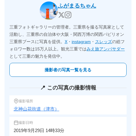
ふがまるちゃん
三重フォトギャラリーの管理者。三重県を撮る写真家として
活動し、三重県の自治体や大阪・関西万博の関西パビリオン
三重県ブースに写真を提供。
X
・
instagram
・
スレッズ
の総フ
ォロワー数は15万人以上。観光三重では
みえ旅アンバサダー
として三重の魅力を発信中。
撮影者の写真一覧を見る
📍 この写真の撮影情報
撮影場所
北神山花街道（津市）
撮影日時
2019年9月29日 14時33分