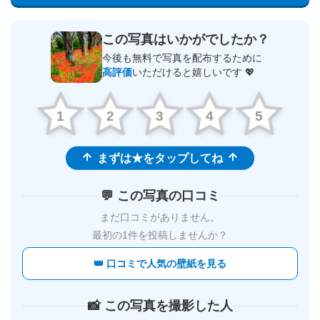
この写真はいかがでしたか？
今後も無料で写真を配布するために
高評価
いただけると嬉しいです 💖
1
2
3
4
5
まずは★をタップしてね
💬 この写真の口コミ
まだ口コミがありません。
最初の1件を投稿しませんか？
👑 口コミで人気の壁紙を見る
📸 この写真を撮影した人