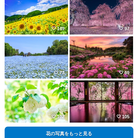
149
97
73
69
102
105
花の写真をもっと見る