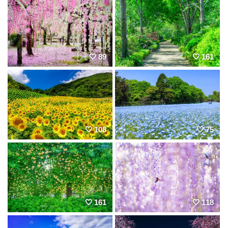
89
161
108
75
161
118