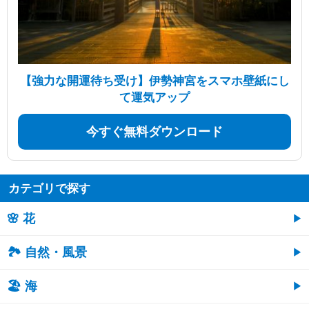
【強力な開運待ち受け】伊勢神宮をスマホ壁紙にし
て運気アップ
今すぐ無料ダウンロード
カテゴリで探す
🌸 花
🏞️ 自然・風景
🏖 海