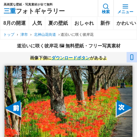
高画質な壁紙・写真素材が全て無料
三重
フォトギャラリー
検索
メニュー
8月の開運
人気
夏の壁紙
おしゃれ
新作
かわいい
トップ
›
津市
›
北神山花街道
›
道沿いに咲く彼岸花
道沿いに咲く彼岸花 🖼️ 無料壁紙・フリー写真素材
画像下側に
ダウンロードボタン
があるよ