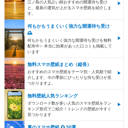
江ノ島の人気占い師おすすめの開運待ち受け
と、最新の運気が上がるスマホ壁紙を紹介しま
す。
何もかもうまくいく強力な開運待ち受け
🌅
何もかもうまくいく強力な開運待ち受けを無料
配布中✨️ 本当に効果があった口コミも掲載して
います
無料スマホ壁紙まとめ（縦長）
おすすめのスマホ壁紙をテーマ別・人気順で紹
介します。今の季節にぴったりな待ち受けが見
つかりますよ。
無料壁紙人気ランキング
ダウンロード数が多い人気のスマホ壁紙をラン
キング形式でご紹介！トレンドの壁紙が今すぐ
見つかります
夏のスマホ壁紙 🌻 50選