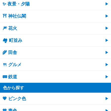
✨ 夜景・夕陽
⛩ 神社仏閣
🎆 花火
🏘 町並み
🌾 田舎
🍴 グルメ
🚃 鉄道
色から探す
💗 ピンク色
💙 青色