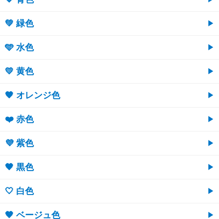
💚 緑色
🩵 水色
💛 黄色
🧡 オレンジ色
❤️ 赤色
💜 紫色
🖤 黒色
🤍 白色
🤎 ベージュ色