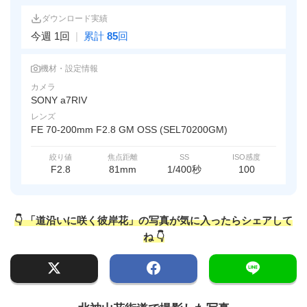
ダウンロード実績
今週 1回
|
累計
85
回
機材・設定情報
カメラ
SONY a7RIV
レンズ
FE 70-200mm F2.8 GM OSS (SEL70200GM)
絞り値
焦点距離
SS
ISO感度
F2.8
81mm
1/400秒
100
👇 「道沿いに咲く彼岸花」の写真が気に入ったらシェアして
ね 👇