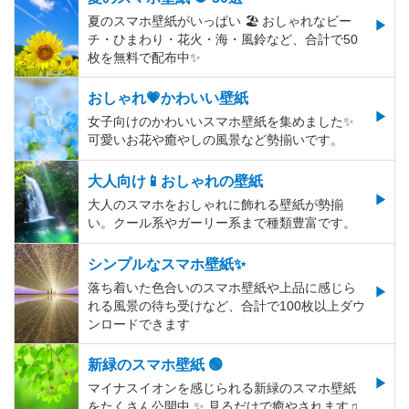
夏のスマホ壁紙がいっぱい 🏖 おしゃれなビー
チ・ひまわり・花火・海・風鈴など、合計で50
枚を無料で配布中✨
おしゃれ💗かわいい壁紙
女子向けのかわいいスマホ壁紙を集めました✨
可愛いお花や癒やしの風景など勢揃いです。
大人向け📱おしゃれの壁紙
大人のスマホをおしゃれに飾れる壁紙が勢揃
い。クール系やガーリー系まで種類豊富です。
シンプルなスマホ壁紙✨
落ち着いた色合いのスマホ壁紙や上品に感じら
れる風景の待ち受けなど、合計で100枚以上ダウ
ンロードできます
新緑のスマホ壁紙 🟢
マイナスイオンを感じられる新緑のスマホ壁紙
をたくさん公開中 ✨ 見るだけで癒やされます♫