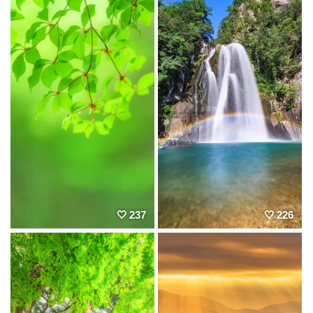
237
226