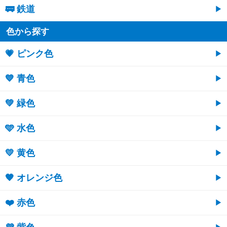
🚃 鉄道
色から探す
💗 ピンク色
💙 青色
💚 緑色
🩵 水色
💛 黄色
🧡 オレンジ色
❤️ 赤色