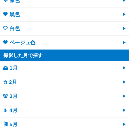
💜 紫色
🖤 黒色
🤍 白色
🤎 ベージュ色
撮影した月で探す
🌅 1月
⛄ 2月
🌸 3月
🌷 4月
🎏 5月