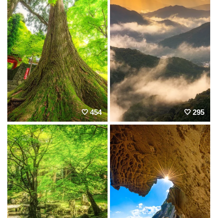
454
295