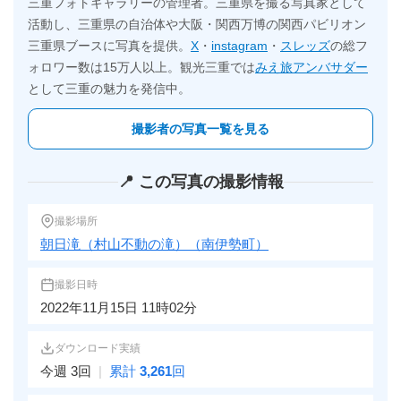
三重フォトギャラリーの管理者。三重県を撮る写真家として
活動し、三重県の自治体や大阪・関西万博の関西パビリオン
三重県ブースに写真を提供。
X
・
instagram
・
スレッズ
の総フ
ォロワー数は15万人以上。観光三重では
みえ旅アンバサダー
として三重の魅力を発信中。
撮影者の写真一覧を見る
📍 この写真の撮影情報
撮影場所
朝日滝（村山不動の滝）（南伊勢町）
撮影日時
2022年11月15日 11時02分
ダウンロード実績
今週 3回
|
累計
3,261
回