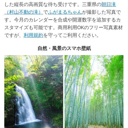
した縦長の高画質な待ち受けです。三重県の
朝日滝
（村山不動の滝）
で
ふがまるちゃん
が撮影した写真で
す。今月のカレンダーを合成や開運数字を追加するカ
スタマイズも可能です。商用利用OKのフリー写真素材
ですが、
利用規約
を守ってご利用ください。
自然・風景のスマホ壁紙