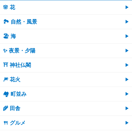
🌸 花
🏞️ 自然・風景
🏖 海
✨ 夜景・夕陽
⛩ 神社仏閣
🎆 花火
🏘 町並み
🌾 田舎
🍴 グルメ