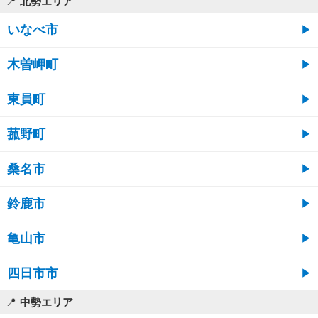
北勢エリア
いなべ市
木曽岬町
東員町
菰野町
桑名市
鈴鹿市
亀山市
四日市市
中勢エリア