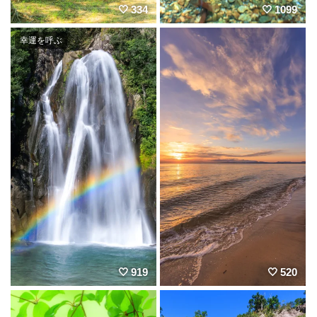
334
1099
幸運を呼ぶ
919
520