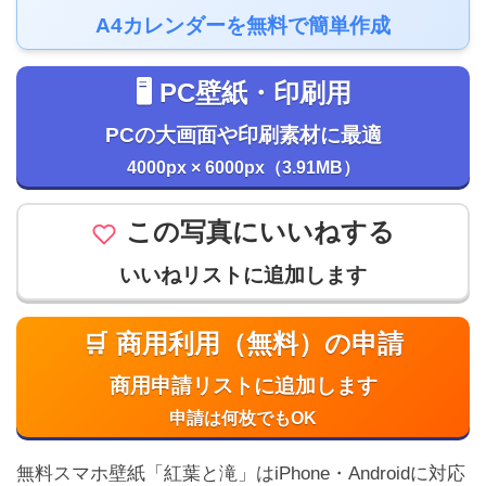
A4カレンダーを無料で簡単作成
🖥️ PC壁紙・印刷用
PCの大画面や印刷素材に最適
4000px × 6000px（3.91MB）
この写真にいいねする
いいねリストに追加します
🛒 商用利用（無料）の申請
商用申請リストに追加します
申請は何枚でもOK
無料スマホ壁紙「紅葉と滝」はiPhone・Androidに対応