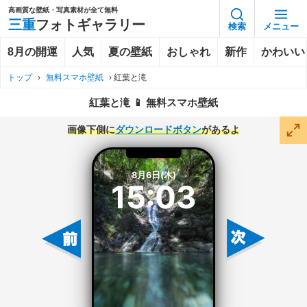
高画質な壁紙・写真素材が全て無料
三重
フォトギャラリー
検索
メニュー
8月の開運
人気
夏の壁紙
おしゃれ
新作
かわいい
トップ
›
無料スマホ壁紙
›
紅葉と滝
紅葉と滝 📱 無料スマホ壁紙
画像下側に
ダウンロードボタン
があるよ
8月6日(木)
15:03