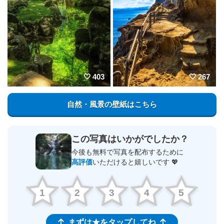
403
267
自然・風景の壁紙はこちら
この写真はいかがでしたか？
今後も無料で写真を配布するために
高評価
いただけると嬉しいです 💖
1
2
3
4
5
まずは★をタップしてね