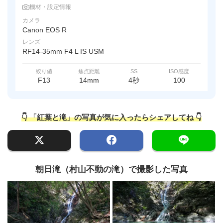
機材・設定情報
カメラ
Canon EOS R
レンズ
RF14-35mm F4 L IS USM
絞り値
焦点距離
SS
ISO感度
F13
14mm
4秒
100
👇 「紅葉と滝」の写真が気に入ったらシェアしてね 👇
朝日滝（村山不動の滝）で撮影した写真