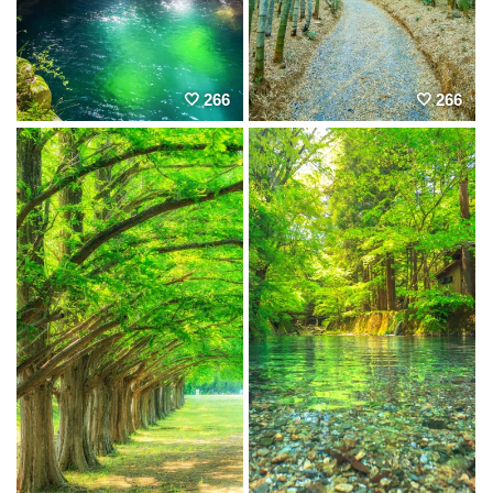
266
266